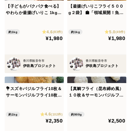
【子どもがパクパク食べる】
【釜揚げいりこフライ５００
やわらか釜揚げいりこ 1kg
g２袋】 🏫「領域展開！魚嫌
（500g×2袋）｜カルシウム
いの呪いを解き放つ、至高の
たっぷり・瀬戸内伊吹島産
味！」サクサク食感、旨味爆
4.6
5.0
発！パクパク止まらないー
(83件)
(49件)
約1kg
約1kg
¥1,980
¥1,980
🧑🏻‍🎓栄養満点、家族みんな
笑顔！
香川県観音寺市
香川県観音寺市
伊吹島プロジェクト
伊吹島プロジェクト
💐スズキバジルフライ10枚＆
【真鯛フライ（昆布締め風）
サーモンバジルフライ10枚 👂
１０枚＆サーモンバジルフラ
伊吹島産スズキ＆オリーブサ
イ１０枚】JAPAN×Italy魅力
ーモンのフライセット！サク
満載。昆布締め×バジルのマ
4.6
サク衣にジューシーな身、バ
リアージュ！ブラボー伊吹島
(102件)
約1kg
約900g
¥2,350
¥2,500
ジル風味で子供も大喜び♪揚
プロジェクト！
げるだけ簡単、お弁当にも◎