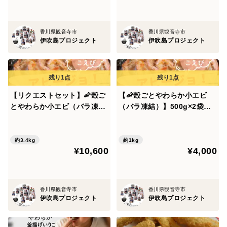
内海の恵みを召し上がれ！
香川県観音寺市
香川県観音寺市
伊吹島プロジェクト
伊吹島プロジェクト
【リクエストセット】🦐殻ご
【🦐殻ごとやわらか小エビ
とやわらか小エビ（バラ凍
（バラ凍結）】500g×2袋入
結）500g×2袋入🦐&朝獲れマ
🦐 瀬戸内の碧い海が育んだ、
アジの大判アジフライ32枚
罪なほど旨い小エビ。 ひと殻
（8枚×4袋・約2.4kg）
剥けた新子、殻ごとパクっ！
約3.4kg
約1kg
¥10,600
¥4,000
唐揚げ、アヒージョ旨味がに
じみだす。元のエビには戻れ
ない！
香川県観音寺市
香川県観音寺市
伊吹島プロジェクト
伊吹島プロジェクト