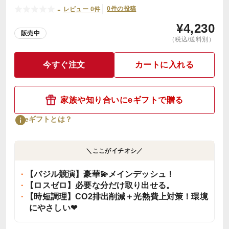
-
0件の投稿
レビュー 0件
¥
4,230
販売中
（税込/送料別）
今すぐ注文
カートに入れる
家族や知り合いにeギフトで贈る
eギフトとは？
＼ここがイチオシ／
【バジル競演】豪華💫メインデッシュ！
【ロスゼロ】必要な分だけ取り出せる。
【時短調理】CO2排出削減＋光熱費上対策！環境
にやさしい❤