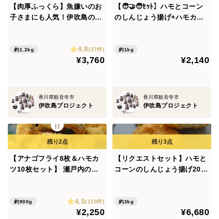
【肉厚ふっくら】魚嫌いのお
【🧑‍🤝‍🧑ｾｯﾄ】ハモとコーン
子さまにも人気！伊吹島の朝
のしんじょう揚げ+ハモカツ
獲れアジフライ16枚
👺ハモハモハーモー
4.8
(37件)
約1.2kg
約1kg
¥3,760
¥2,140
香川県観音寺市
香川県観音寺市
伊吹島プロジェクト
伊吹島プロジェクト
【アナゴフライ8枚＆ハモカ
【リクエストセット】ハモと
ツ10枚セット】 瀬戸内の覇
コーンのしんじょう揚げ20枚
者降臨 頼朝のごとく力強いア
入🌽&ハモカツ40枚
ナゴ、義経のごとくしなやか
4.5
なハモ。 サクリ衣をまとった
(119件)
約900g
約3kg
¥2,250
¥6,680
最強コンビの天下統一！ 瀬戸