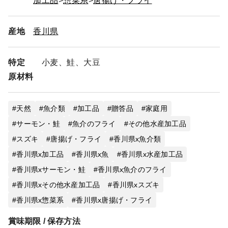
加工品
惣菜系
唐揚げ・フライ
産地
香川県
特定
小麦、鮭、大豆
原材料
天然
魚介類
加工品
贈答品
家庭用
サーモン・鮭
魚介のフライ
その他水産加工品
スズキ
唐揚げ・フライ
香川県x魚介類
香川県x加工品
香川県x魚
香川県x水産加工品
香川県xサーモン・鮭
香川県x魚介のフライ
香川県xその他水産加工品
香川県xスズキ
香川県x惣菜系
香川県x唐揚げ・フライ
賞味期限 / 保存方法