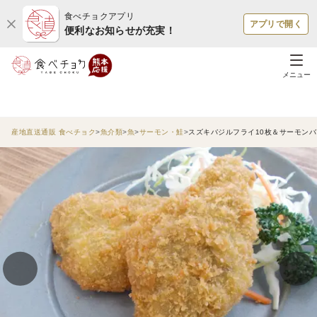
食べチョクアプリ
アプリで開く
便利なお知らせが充実！
メニュー
産地直送通販 食べチョク
魚介類
魚
サーモン・鮭
スズキバジルフライ10枚＆サーモンバ