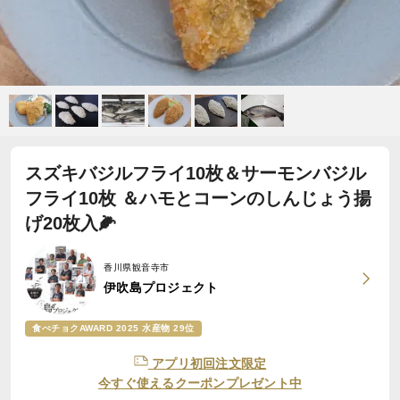
スズキバジルフライ10枚＆サーモンバジル
フライ10枚 ＆ハモとコーンのしんじょう揚
げ20枚入🌽
香川県観音寺市
伊吹島プロジェクト
食べチョクAWARD 2025 水産物 29位
アプリ初回注文限定
今すぐ使えるクーポンプレゼント中