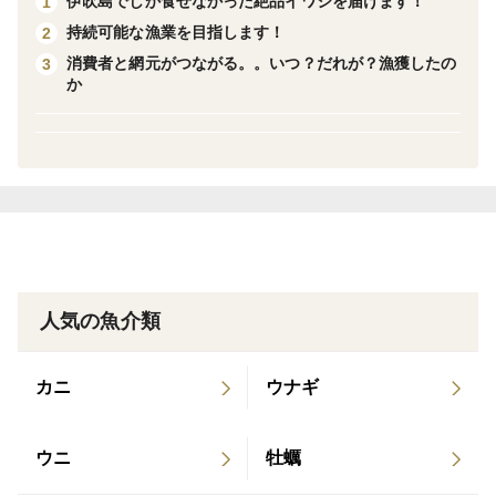
伊吹島でしか食せなかった絶品イワシを届けます！
1
瀬戸内ハモ身の落とし身とコーンの相性バッチリ。
持続可能な漁業を目指します！
2
サックリ衣で仕上げました！
消費者と網元がつながる。。いつ？だれが？漁獲したの
3
か
①冷凍スズキフライ
スズキ(香川県)、衣(パン粉、小麦粉、バジルピューレ
(バジル、大豆油)、米粉、食塩、こしょう)、(一部に小
麦・大豆を含む)
②冷凍鮭フライ
トラウトサーモン(香川県)、衣(パン粉、小麦粉、バジル
人気の魚介類
ピューレ(バジル、大豆油)、米粉、食塩、こしょう)、
(一部にさけ・小麦・大豆を含む)
カニ
ウナギ
③冷凍ハモとコーンのしんじょうフライ
ウニ
牡蠣
ハモ（香川県）、とうもろこし、たまねぎ、粉末状大豆
たん白、こめ油、食塩、砂糖、こしょう、衣（パン粉、