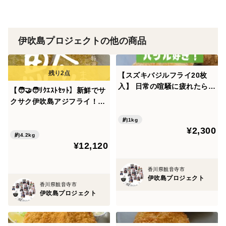
小麦粉、米粉、食塩、こしょう)、(一部に大豆･小麦を含
む)
伊吹島プロジェクトの他の商品
保存方法 -18℃以下で保存してください
賞味期限 袋に記載
【スズキバジルフライ20枚
製造者 株式会社キョーワ
入】 日常の喧騒に疲れたらス
【🧑‍🤝‍🧑ﾘｸｴｽﾄｾｯﾄ】新鮮でサ
ズキフライを。 バジルの香り
クサク伊吹島アジフライ！💁
が心を解き放つ。深呼吸ーそ
（３２枚入）&瀬戸内アナゴ
してリフレッシュ。 明日も頑
約1kg
がフライになって１６枚！&
¥2,300
張ろう！ 潮風が背中を押して
ハモカツ✨瀬戸内の貴婦人フ
約4.2kg
くれるバジルの魔法を、あな
¥12,120
ィッシュ【大容量20枚】
たに🤯
香川県観音寺市
伊吹島プロジェクト
香川県観音寺市
伊吹島プロジェクト