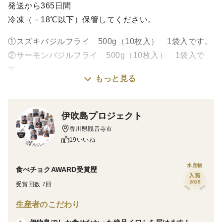
発送から365日間
冷凍（－18℃以下）保管してください。
①スズキバジルフライ 500g（10枚入） 1袋入です。
②サーモンバジルフライ 500g（10枚入） 1袋入で
す。
もっと見る
③ハモとコーンのしんじょう揚げ500g 2袋入です。
新鮮な風味と手軽さを兼ね備えた、🌊瀬戸内のめぐみを
伊吹島プロジェクト
ご家庭で簡単に楽しめるスペシャルなお魚フライセット
香川県観音寺市
のご紹介です。
19いいね
伊吹島近海の選りすぐりの天然スズキと養殖トラウト
サーモンを丁寧に処理し、バジルオイルを練り込んだパ
水産物
食べチョクAWARD受賞歴
ン衣で包み込みました。
受賞回数 7回
「スズキバジルフライ１０枚」と「サーモンバジルフラ
生産者のこだわり
イ10枚」の贅沢セット。約5分の揚げ焼きで、バジルの
香り豊かな🌊水産フライをお楽しみいただけます。