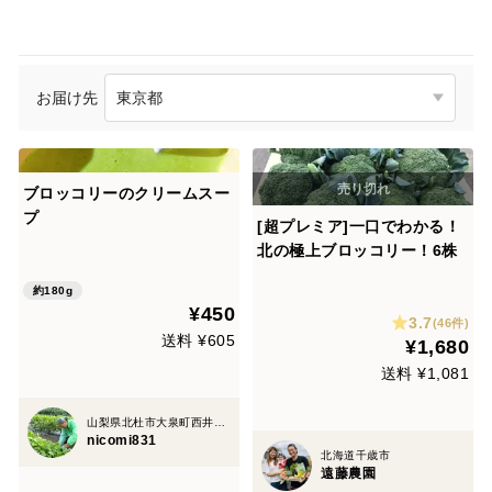
お届け先
ブロッコリーのクリームスー
プ
[超プレミア]一口でわかる！
北の極上ブロッコリー！6株
約180g
¥450
3.7
(46件)
送料 ¥605
¥1,680
送料 ¥1,081
山梨県北杜市大泉町西井出2501-1
nicomi831
北海道千歳市
遠藤農園