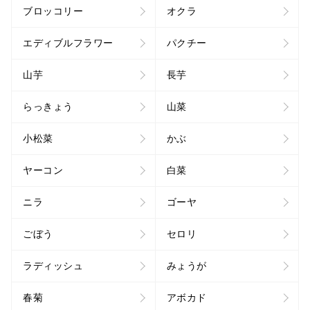
ブロッコリー
オクラ
エディブルフラワー
パクチー
山芋
長芋
らっきょう
山菜
小松菜
かぶ
ヤーコン
白菜
ニラ
ゴーヤ
ごぼう
セロリ
ラディッシュ
みょうが
春菊
アボカド