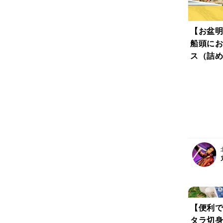
【お盆明
船頭にお
ス（詰め
ト
【便利で
タラ切身