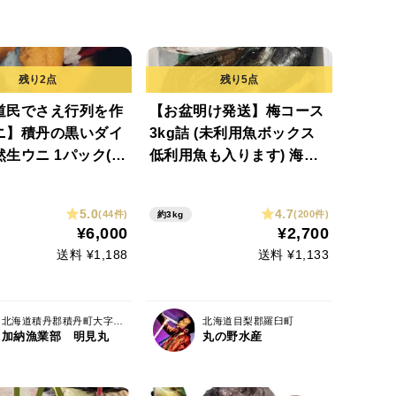
道民でさえ行列を作
【お盆明け発送】梅コース
ニ】積丹の黒いダイ
3kg詰 (未利用魚ボックス
生ウニ 1パック(10
低利用魚も入ります) 海鮮
セット 鮮魚ボックス 海鮮
ボックス
5.0
4.7
(44件)
(200件)
約3kg
¥6,000
¥2,700
送料 ¥1,188
送料 ¥1,133
北海道積丹郡積丹町大字日司町
北海道目梨郡羅臼町
加納漁業部 明見丸
丸の野水産