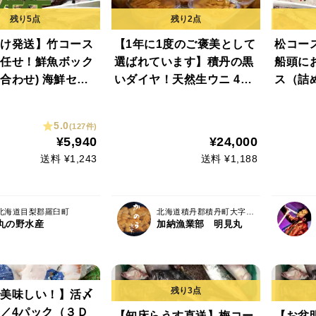
け発送】竹コース
【1年に1度のご褒美として
松コー
任せ！鮮魚ボック
選ばれています】積丹の黒
船頭に
合わせ) 海鮮セッ
いダイヤ！天然生ウニ 4パ
ス（詰
ック(100gx4)
ト
5.0
(127件)
¥5,940
¥24,000
送料 ¥1,243
送料 ¥1,188
北海道目梨郡羅臼町
北海道積丹郡積丹町大字日司町
丸の野水産
加納漁業部 明見丸
美味しい！】活〆
／4パック（３Ｄ
【知床らうす直送】梅コー
【お盆