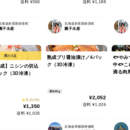
送料 ¥360
送料 ¥1,188
北海道斜里郡斜里町
北海道斜里郡斜里町
圓子水産
圓子水産
熟成ブリ醤油漬け／4パッ
🐟や
ク（3D冷凍）
中🐟
成】ニシンの切込
滴る肉
ック（3D冷凍）
降りト
お試し
約400g
鳳趾ブ
¥2,052
5.0
(4件)
送料 ¥1,026
¥1,350
送料 ¥1,026
北海道寿都郡寿都町