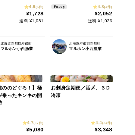
4.9
4.8
(5件)
(4件)
約400g
¥1,728
¥2,052
送料 ¥1,081
送料 ¥1,026
北海道寿都郡寿都町
北海道寿都郡寿都町
マルホン小西漁業
マルホン小西漁業
道ののどぐろ！】極
お刺身定期便／活〆、３Ｄ
が乗ったキンキの開
冷凍
特
4.7
4.4
(17件)
(24件)
¥5,080
¥3,348