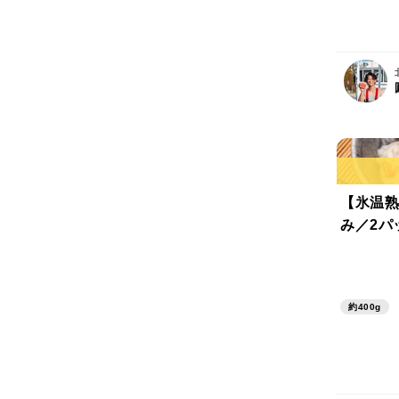
【氷温熟
み／2パ
約400g