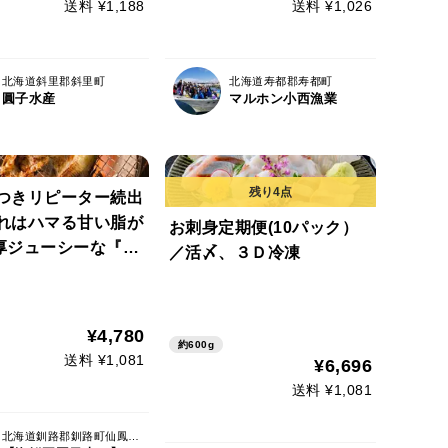
送料 ¥1,188
送料 ¥1,026
北海道斜里郡斜里町
北海道寿都郡寿都町
圓子水産
マルホン小西漁業
みつきリピーター続出
これはハマる甘い脂が
お刺身定期便(10パック）
厚ジューシーな『霜
／活〆、３Ｄ冷凍
ロホッケ一夜干し』
特価キャンペーン仙
ランド
¥4,780
約600g
送料 ¥1,081
¥6,696
送料 ¥1,081
北海道釧路郡釧路町仙鳳趾村字別太6-3