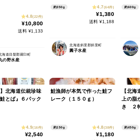
4.7
(64件)
約350g
約600g
¥1,380
4.8
(22件)
送料 ¥1,188
¥10,800
送料 ¥1,133
北海道斜里郡斜里町
圓子水産
北海道目梨郡羅臼町
丸の野水産
】北海道伝統珍味
鮭漁師が本気で作った鮭フ
【北海
鮭とば』６パック
レーク（１５０ｇ）
上の脂
き ２
4.9
4.8
(16件)
(38件)
約150g
約450g
¥2,540
¥1,180