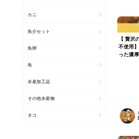
カニ
魚介セット
【 贅沢
不使用】
魚卵
った濃厚
で獲れた
魚
お届け！
ク(100g
水産加工品
その他水産物
タコ