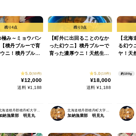
の極み～ミョウバン
【町外に出回ることのなか
【北海
【積丹ブルーで育
った幻ウニ】積丹ブルーで
る幻ウ
ウニ！積丹ブルー
育った濃厚ウニ！天然生ウ
ヤ！天然
ての黒いダイヤを
ニ 3パック(100gx3)
0g)
天然生ウニ 2パッ
5.0
5.0
(50件)
(10件)
約100g
x2)
¥12,000
¥18,000
送料 ¥1,188
送料 ¥1,188
北海道積丹郡積丹町大字日司町
北海道積丹郡積丹町大字日司町
加納漁業部 明見丸
加納漁業部 明見丸