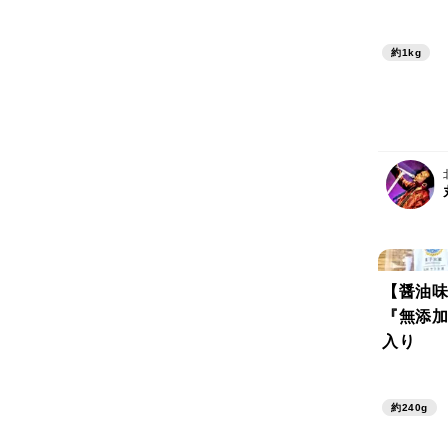
約1kg
【醤油味
『無添加
入り
約240g