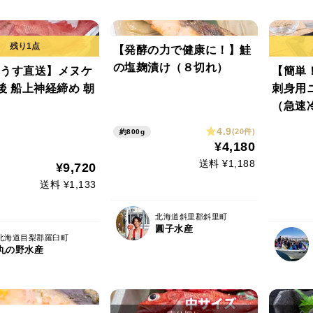
【発酵の力で健康に！】鮭
の塩麹漬け（８切れ）
うす直送】メヌケ
【簡単
前後 船上神経締め 朝
刺身用
（急速
4.9
(20件)
約800g
¥4,180
送料 ¥1,188
¥9,720
送料 ¥1,133
北海道斜里郡斜里町
圓子水産
北海道目梨郡羅臼町
丸の野水産