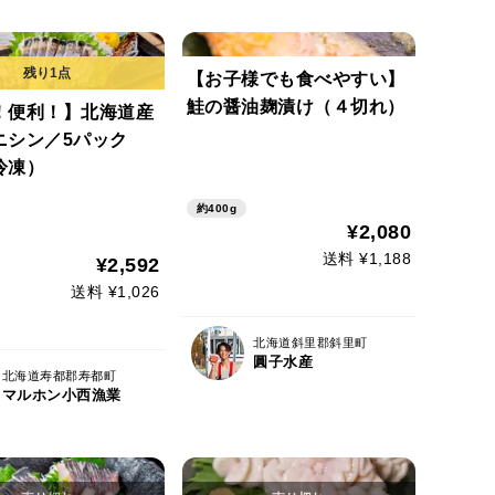
【お子様でも食べやすい】
鮭の醤油麹漬け（４切れ）
！便利！】北海道産
ニシン／5パック
冷凍）
約400g
¥2,080
送料 ¥1,188
¥2,592
送料 ¥1,026
北海道斜里郡斜里町
圓子水産
北海道寿都郡寿都町
マルホン小西漁業