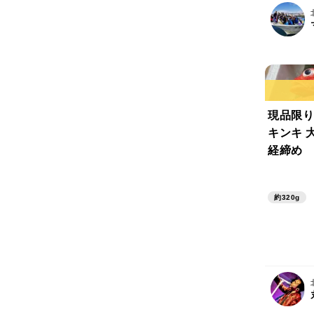
現品限り
キンキ 
経締め
約320g