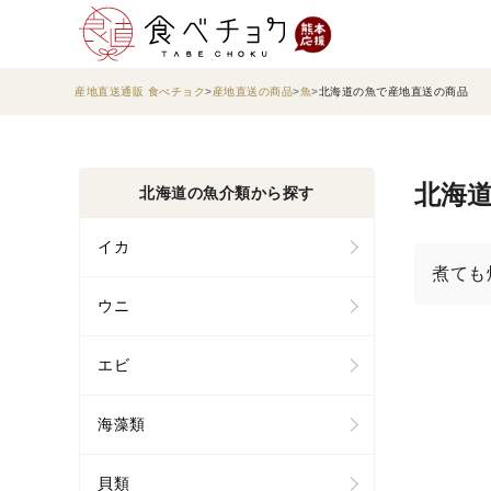
産地直送通販 食べチョク
産地直送の商品
魚
北海道の魚で産地直送の商品
北海道
北海道の魚介類から探す
イカ
煮ても
ウニ
エビ
海藻類
貝類