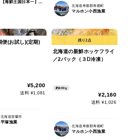
【海鮮王国日本一】北海道仙鳳趾ブランド『木下水産』
北海道寿都郡寿都町
マルホン小西漁業
便(お試し)(定期)
北海道の新鮮ホッケフライ
／2パック（３Ⅾ冷凍）
¥5,200
約600g
送料 ¥1,081
¥2,160
送料 ¥1,026
北海道室蘭市
平塚漁業
北海道寿都郡寿都町
マルホン小西漁業