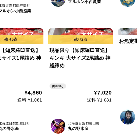
マルホン小西漁業
北海道寿都郡寿都町
マルホン小西漁業
お魚定期
【知床羅臼直送】
現品限り【知床羅臼直送】
大サイズ1尾詰め 神
キンキ 大サイズ2尾詰め 神
経締め
約680g
¥4,860
¥7,020
送料 ¥1,081
送料 ¥1,081
北海道目梨郡羅臼町
北海道目梨郡羅臼町
丸の野水産
丸の野水産