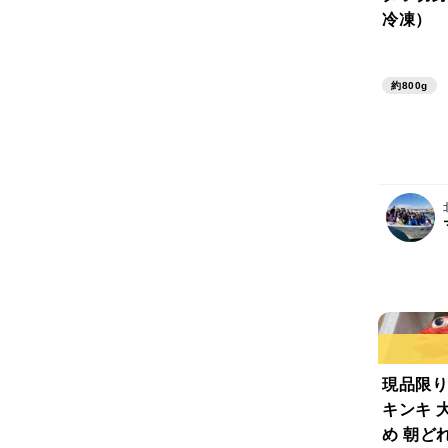
冷凍）
約800g
現品限り
キンキ 