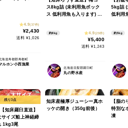
ス8kg詰 (未利用魚ボック
5kg詰
ス 低利用魚も入ります) 海
低利用魚
鮮セット 鮮魚ボックス 海
セット 
4.9
(37件)
鮮ボックス
ボック
¥2,430
4.9
(29件)
約8kg
約5kg
送料 ¥1,026
¥5,400
送料 ¥1,243
北海道寿都郡寿都町
マルホン小西漁業
北海道目梨郡羅臼町
丸の野水産
知床産極厚ジューシー真ホ
【脂の
ッケの開き（350g前後）
特別な
【知床羅臼直送】
凍
大サイズ船上神経締
め 朝どれ 1kg3尾