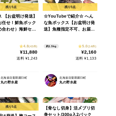
ス 【お盆明け発送】
☆YouTubeで紹介☆ へん
お任せ！鮮魚ボック
な魚ボックス【お盆明け発
め合わせ）海鮮セッ
送】魚種指定不可、お届け
日指定不可の商品です
4.8
5.0
(43件)
(14件)
約1.5kg
¥11,880
¥2,160
送料 ¥1,243
送料 ¥1,133
北海道目梨郡羅臼町
北海道目梨郡羅臼町
丸の野水産
丸の野水産
【骨なし切身】活〆ブリ切
身セット/300g入2パック
明け発送】梅コース