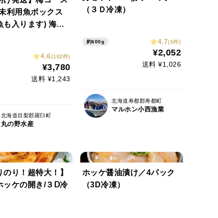
（３Ｄ冷凍）
 (未利用魚ボックス
も入ります) 海鮮
鮮魚ボックス 海鮮
4.7
(6件)
約600g
ス
¥2,052
4.6
(102件)
送料 ¥1,026
¥3,780
送料 ¥1,243
北海道寿都郡寿都町
マルホン小西漁業
北海道目梨郡羅臼町
丸の野水産
りのり！超特大！】
ホッケ醤油漬け／4パック
ホッケの開き/３Ⅾ冷
（3D冷凍）