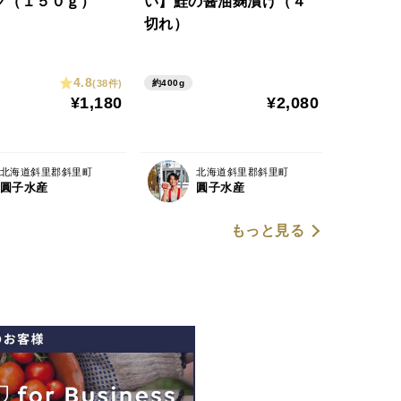
ク（１５０ｇ）
い】鮭の醤油麹漬け（４
切れ）
4.8
(38件)
約400g
¥1,180
¥2,080
北海道斜里郡斜里町
北海道斜里郡斜里町
圓子水産
圓子水産
もっと見る