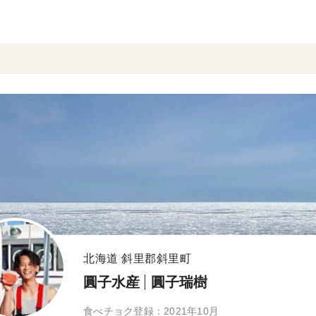
北海道 斜里郡斜里町
圓子水産
圓子瑞樹
食べチョク登録：2021年10月