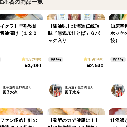
生産者の商品一覧
イクラ】早熟秋鮭
【醤油味】北海道伝統珍
知床産
醤油漬け（１２０
味『無添加鮭とば』６パ
ホッケの
ック入り
後）
4.8
4.9
(38件)
(16件)
約240g
約350g
¥3,680
¥2,540
北海道斜里郡斜里町
北海道斜里郡斜里町
圓子水産
圓子水産
ファン多め】鮭の
【発酵の力で健康に！】
鮭漁師