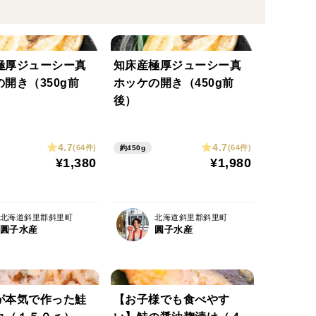
極厚ジューシー真
知床産極厚ジューシー真
開き（350g前
ホッケの開き（450g前
後）
4.7
4.7
(64件)
(64件)
約450g
¥1,380
¥1,980
北海道斜里郡斜里町
北海道斜里郡斜里町
圓子水産
圓子水産
が本気で作った鮭
【お子様でも食べやす