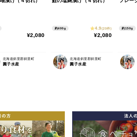
噌漬け（４切れ）
鮭の塩麹漬け（４切れ）
フレー
4.9
(20件)
約400g
約150g
¥2,080
¥2,080
北海道斜里郡斜里町
北海道斜里郡斜里町
圓子水産
圓子水産