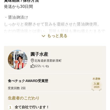
賞味期限 / 保存方法
発送から30日間
・醤油麹漬け
しっかりと発酵させて旨みを凝縮させた醤油麹使用。
ただの醤油味とは違い、旨味も甘味も兼ね備えたまるで
もっと見る
料亭のような味。
お子様にも好まれるようなしっかりとした味付けです。
圓子水産
【解凍方法】
北海道斜里郡斜里町
未開封のまま、冷蔵庫にて自然解凍してください。
122いいね
必ず芯まで解凍してください。
水産物
食べチョクAWARD受賞歴
【お召し上がり方】
受賞回数 2回
魚焼きグリルで弱火でじっくりと焼いてください。
生産者のこだわり
フライパンで調理することも可能です。
全て自社で行います！
1