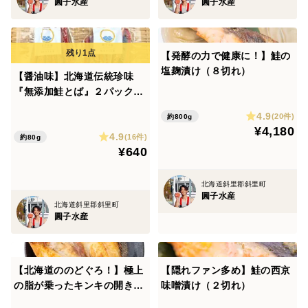
圓子水産
圓子水産
【発酵の力で健康に！】鮭の
塩麹漬け（８切れ）
【醤油味】北海道伝統珍味
『無添加鮭とば』２パック入
り
4.9
(20件)
約800g
¥4,180
4.9
(16件)
約80g
¥640
北海道斜里郡斜里町
圓子水産
北海道斜里郡斜里町
圓子水産
【北海道ののどぐろ！】極上
【隠れファン多め】鮭の西京
の脂が乗ったキンキの開き
味噌漬け（２切れ）
２特