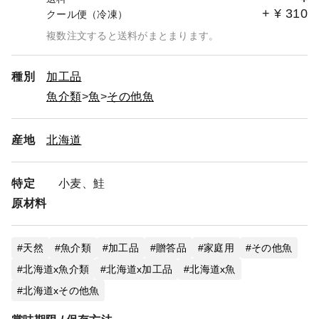
+
¥
310
クール便（冷凍）
複数注文すると送料がまとまります。
種別
加工品
魚介類
魚
その他魚
産地
北海道
特定
小麦、鮭
原材料
天然
魚介類
加工品
贈答品
家庭用
その他魚
北海道x魚介類
北海道x加工品
北海道x魚
北海道xその他魚