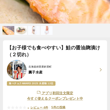
【お子様でも食べやすい】鮭の醤油麹漬け
（２切れ）
北海道斜里郡斜里町
圓子水産
食べチョクAWARD 2025 水産物 12位
アプリ初回注文限定
今すぐ使えるクーポンプレゼント中
-
5件の投稿
レビュー 4件