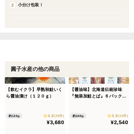
商品名 ：鮭の醤油麹漬け
小分け包装！
2
原材料 ：白鮭（知床産）、醤油麹（醤油、麹）
内容量 ：一切れ（１００ｇ）
賞味期限 ：枠外下記記載（お届けから３０日）
保存方法 ：要冷凍（－１８℃以下）
製造者 ：圓子水産 圓子瑞樹
栄養成分表示（100g当たり） 日本食品栄養成分表よ
圓子水産の他の商品
り
エネルギー 273kcal タンパク質 19.5g 脂質 17.0g
炭水化物 4.9g 食塩相当量 1.3g
【飲むイクラ】早熟秋鮭いく
【醤油味】北海道伝統珍味
ら醤油漬け（１２０ｇ）
『無添加鮭とば』６パック入
＊この表示値は目安です
り
4.8
4.9
(38件)
(16件)
約120g
約240g
¥3,680
¥2,540