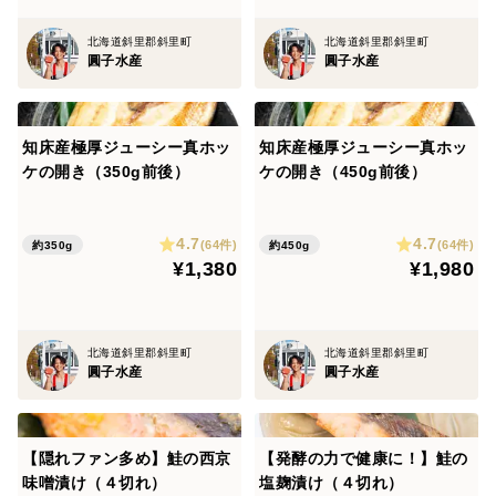
北海道斜里郡斜里町
北海道斜里郡斜里町
圓子水産
圓子水産
知床産極厚ジューシー真ホッ
知床産極厚ジューシー真ホッ
ケの開き（350g前後）
ケの開き（450g前後）
4.7
4.7
(64件)
(64件)
約350g
約450g
¥1,380
¥1,980
北海道斜里郡斜里町
北海道斜里郡斜里町
圓子水産
圓子水産
【隠れファン多め】鮭の西京
【発酵の力で健康に！】鮭の
味噌漬け（４切れ）
塩麹漬け（４切れ）