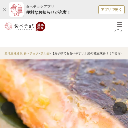
食べチョクアプリ
アプリで開く
便利なお知らせが充実！
メニュー
産地直送通販 食べチョク
加工品
【お子様でも食べやすい】鮭の醤油麹漬け（２切れ）