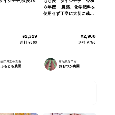
ダイシモチ)玄麦1K
もち麦 ダイシモチ 令和
８年産 農薬、化学肥料を
使用せず丁寧に大切に栽培
しました。 発送に少し時間
をいただく事になります
が、注文を受けてから、精
¥2,329
¥2,900
麦し、発送いたします。
送料 ¥360
送料 ¥756
静岡県富士宮市
茨城県取手市
ふもとも農園
おおつか農園