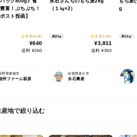
パック800g》食
永石さんちのもち麦2kg
もち麦(
豊富！ぷちぷち！
（１㎏×2）
g
ポスト投函】
4.9
4.9
(61件)
(51件)
約2kg
約1kg
¥640
¥3,811
送料 ¥360
送料 ¥360
長野県東御市
佐賀県多久市
信州ファーム荻原
永石農産
生産地で絞り込む