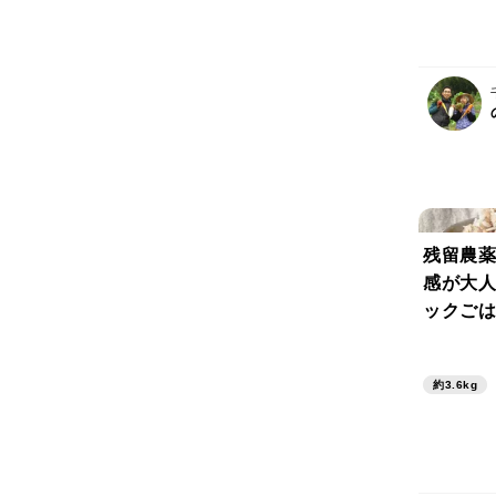
残留農薬
感が大人
ックごはん
ック）
約3.6kg