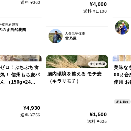
送料 ¥360
¥4,000
送料 ¥1,188
千葉県君津市
ののま自然農園
大分県宇佐市
雪乃屋
すぐに出荷
ゼロ！ぷちぷち食
美味なも
腸内環境を整える モチ麦
気！ 信州もち麦パ
00ｇ
（キラリモチ）
 （150g×24パ
使用 お
００g
モチ腸
約1.8kg
¥4,930
¥1,500
送料 ¥756
送料 ¥605