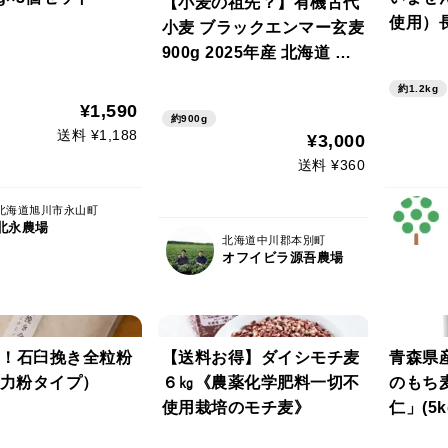
【小麦の祖先？】有機古代
使用）
小麦 ブラックエンマー玄麦
から小
900g 2025年産 北海道 十
野県種
勝 ほんべつ産 ※小麦粉じ
約1.2kg
かなパ
ゃありません
¥1,590
約900g
庭用9
送料 ¥1,188
¥3,000
マ（玄麦
送料 ¥360
北海道旭川市永山町
北永農場
北海道中川郡本別町
オフイビラ源吾農場
！石臼挽き全粒粉
【送料お得】ダイシモチ麦
青森県
(強力粉タイプ）
６㎏《農薬化学肥料一切不
のもち
使用栽培のモチ麦》
仁」(5k