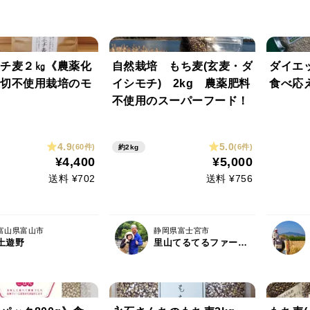
チ麦２㎏《農薬化
自然栽培 もち麦(玄麦・ダ
ダイエ
切不使用栽培のモ
イシモチ) 2kg 農薬肥料
食べ応
不使用のスーパーフード！
4.9
5.0
(60件)
(6件)
約2kg
¥4,400
¥5,000
送料 ¥702
送料 ¥756
富山県富山市
静岡県富士宮市
土遊野
里山てるてるファーム（SEEDS）