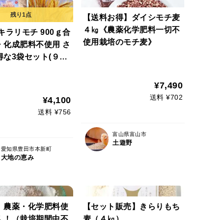
【送料お得】ダイシモチ麦
４㎏《農薬化学肥料一切不
キラリモチ 900ｇ合
使用栽培のモチ麦》
・化成肥料不使用 さ
得な3袋セット(９０
3袋）美味しくプチモ
！
¥7,490
送料 ¥702
¥4,100
送料 ¥756
富山県富山市
土遊野
愛知県豊田市本新町
大地の恵み
 農薬・化学肥料使
【セット販売】きらりもち
ん！（栽培期間中不
麦（４㎏）