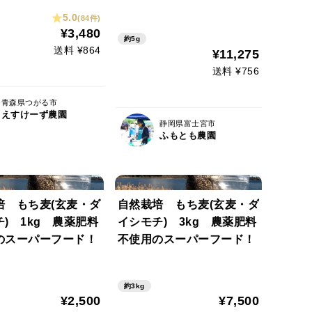
5.0
(84件)
¥3,480
約5g
送料 ¥864
¥11,275
送料 ¥756
青森県つがる市
えすけーず農園
静岡県富士宮市
ふもとも農園
培 もち麦(玄麦・ダ
自然栽培 もち麦(玄麦・ダ
) 1kg 農薬肥料
イシモチ) 3kg 農薬肥料
のスーパーフード！
不使用のスーパーフード！
約3kg
¥2,500
¥7,500