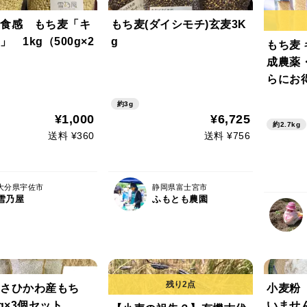
食感 もち麦「キ
もち麦(ダイシモチ)玄麦3K
 1kg（500g×2
g
もち麦 
成農薬
らにお
０g×
約3g
チ腸活
¥1,000
¥6,725
約2.7kg
送料 ¥360
送料 ¥756
大分県宇佐市
静岡県富士宮市
雪乃屋
ふもとも農園
さひかわ産もち
小麦粉
g×3個セット
いませ