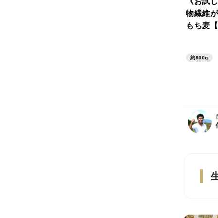
《お試し
物繊維が
もち麦【
約800g