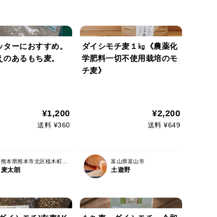
ッターにおすすめ。
ダイシモチ麦１㎏《農薬化
えのあるもち麦。
学肥料一切不使用栽培のモ
チ麦》
¥1,200
¥2,200
送料 ¥360
送料 ¥649
熊本県熊本市北区植木町鞍掛
富山県富山市
麦太朗
土遊野