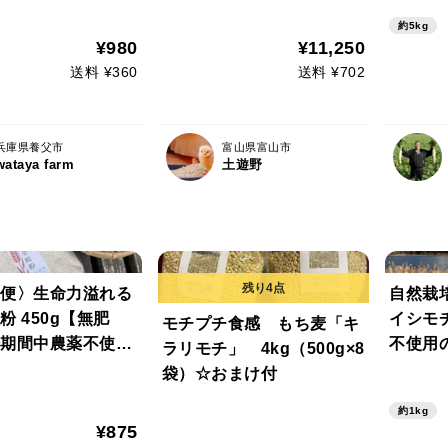
約5kg
¥980
¥11,250
送料 ¥360
送料 ¥702
兵庫県養父市
富山県富山市
wataya farm
土遊野
便〉生命力溢れる
自然栽
粉 450g【無肥
イシモチ
モチプチ食感 もち麦「キ
期間中農薬不使用
不使用
ラリモチ」 4kg（500g×8
 天日干し】
袋）☆おまけ付
約1kg
¥875