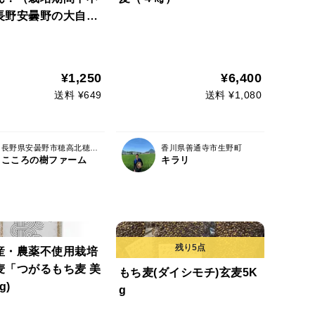
長野安曇野の大自然
麦（ゆめかおり：長
）中強力粉 香り豊
ンが焼けます（ご家
¥1,250
¥6,400
00ｇ）全粒粉用フス
送料 ¥649
送料 ¥1,080
の皮）300ｇ付
長野県安曇野市穂高北穂高２９９１－１
香川県善通寺市生野町
こころの樹ファーム
キラリ
産・農薬不使用栽培
麦「つがるもち麦 美
もち麦(ダイシモチ)玄麦5K
g)
g