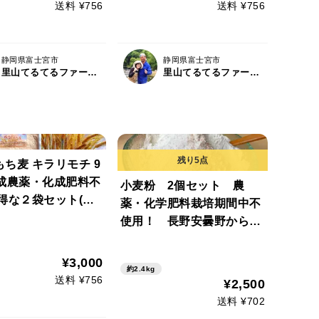
送料 ¥756
送料 ¥756
静岡県富士宮市
静岡県富士宮市
里山てるてるファーム（SEEDS）
里山てるてるファーム（SEEDS）
ち麦 キラリモチ 9
合成農薬・化成肥料不
小麦粉 2個セット 農
得な２袋セット(９
薬・化学肥料栽培期間中不
×２袋）美味しくプチ
使用！ 長野安曇野から小
活！
麦（ゆめかおり：長野県
種）中強力粉 香り豊かな
¥3,000
約2.4kg
パンが焼けます（ご家庭用
送料 ¥756
¥2,500
900ｇｘ2個）全粒粉用フス
送料 ¥702
マ（玄麦の皮）300ｇｘ2個