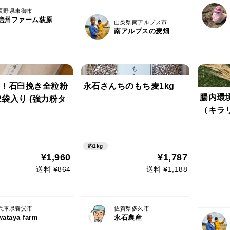
長野県東御市
信州ファーム荻原
山梨県南アルプス市
南アルプスの麦畑
！石臼挽き全粒粉
永石さんちのもち麦1kg
腸内環
X 2袋入り (強力粉タ
（キラ
約1kg
¥1,960
¥1,787
送料 ¥864
送料 ¥1,188
兵庫県養父市
佐賀県多久市
wataya farm
永石農産