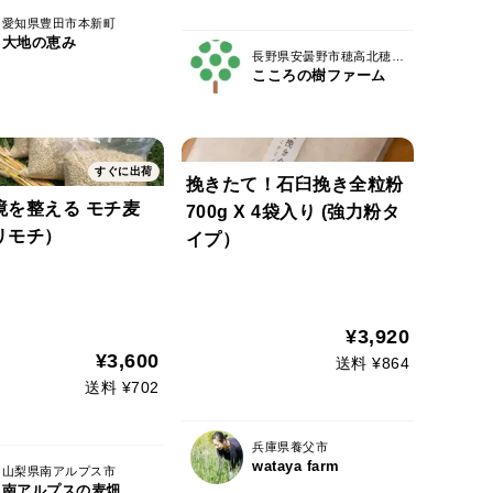
付
愛知県豊田市本新町
大地の恵み
長野県安曇野市穂高北穂高２９９１－１
こころの樹ファーム
すぐに出荷
挽きたて！石臼挽き全粒粉
境を整える モチ麦
700g X 4袋入り (強力粉タ
リモチ）
イプ）
¥3,920
¥3,600
送料 ¥864
送料 ¥702
兵庫県養父市
wataya farm
山梨県南アルプス市
南アルプスの麦畑