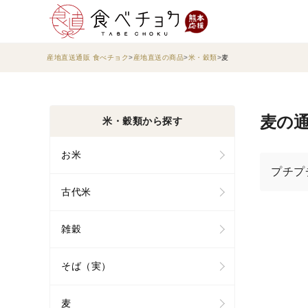
産地直送通販 食べチョク
産地直送の商品
米・穀類
麦
麦の通
米・穀類から探す
お米
プチプ
古代米
雑穀
そば（実）
麦