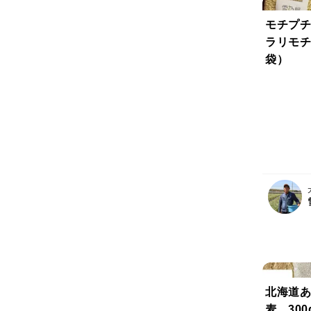
モチプチ
ラリモチ」
袋）
北海道あ
麦 300