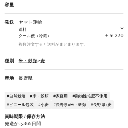
容量
発送
ヤマト運輸
¥
送料
+
¥
220
クール便（冷蔵）
複数注文すると送料がまとまります。
種別
米・穀類
麦
産地
長野県
自然栽培
米・穀類
家庭用
動物性堆肥不使用
ビニール包装
小麦
長野県x米・穀類
長野県x麦
賞味期限 / 保存方法
発送から365日間