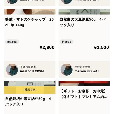
熟成トマトのケチャップ 20
自然農の大豆納豆50g 4パ
26 年 140g
ック入り
約140g
約200g
¥2,800
¥1,500
長野県長野市
長野県長野市
maison KOIWAI
maison KOIWAI
【ギフト・お歳暮・お中元】
【冬ギフト】プレミアム納豆
自然栽培の黒豆納豆50g 4
セット（黒豆納豆50g×4 赤
パック入り
大豆納豆50g×4）