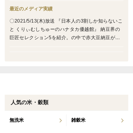
なるので、口の中では見た目よりも通常ご飯と馴染みま
す。
最近のメディア実績
〇2021/5/13(木)放送 『日本人の3割しか知らないこ
押麦のようなムチムチ感がお好きな方は、炊き上がりの
と くりぃむしちゅーのハナタカ優越館』 納豆界の
かき混ぜるタイミングで混ぜ入れて5分くらい蒸らして
巨匠セレクション5を紹介。の中で赤大豆納豆が紹
からいただくと、しっかりとした食感に。
介されました。 〇2021/6/21(月)放送 『教えてもら
う前と後』 3人の納豆の神ラバーそれぞれがオスス
メ納豆を3つ紹介し、その中からNo.1を選びまし
た。その中から赤大豆納豆がNO.1に選ばれまし
た。 〇2023/2/9(木) 『信濃毎日新聞』 経済覧・ビ
ジネスの交差点コーナーに掲載されました。 3色豆
乳ヨーグルトの記事になります。
人気の米・穀類
無洗米
雑穀米