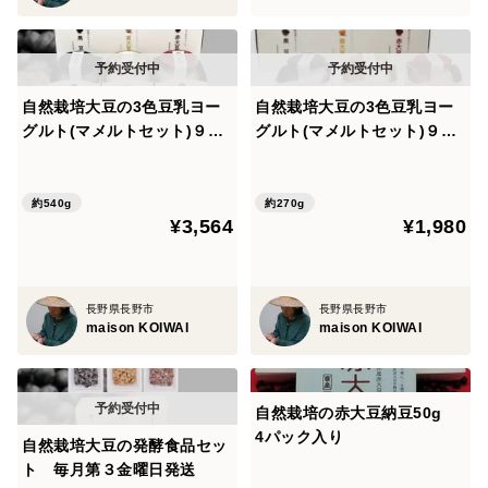
自然栽培大豆の3色豆乳ヨー
自然栽培大豆の3色豆乳ヨー
グルト(マメルトセット)９０
グルト(マメルトセット)９０
ｇ×３×２セット
ｇ×３ 1セット
約540g
約270g
¥3,564
¥1,980
長野県長野市
長野県長野市
maison KOIWAI
maison KOIWAI
自然栽培の赤大豆納豆50g
4パック入り
自然栽培大豆の発酵食品セッ
ト 毎月第３金曜日発送