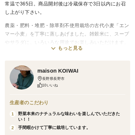
常温で365日。商品開封後は冷蔵保存で3日以内にお召
し上がり下さい。
農薬・肥料・堆肥・除草剤不使用栽培の古代小麦「エン
マー小麦」を丁寧に蒸しあげました。雑穀米に、スープ
やサラダに。いろいろな用途でお楽しみいただけます。
もっと見る
小麦とはいえ、大粒。噛みしめるたびに小麦そのものの
香りと旨味を感じられます。シンプルに小麦だけの商品
maison KOIWAI
で、もちろん添加物・保存料・着色料・化学調味料も不
長野県長野市
使用です。
10いいね
【水量とお米を通常通りセットしたら、お好みの量を入
生産者のこだわり
れて炊くだけ！】
野菜本来のナチュラルな味わいを楽しんでいただきた
1
い！！
ご飯としてお米の食感を邪魔することもない仕上がりに
手間暇かけて丁寧に栽培しています。
2