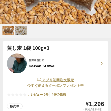
蒸し麦 1袋 100g×3
長野県長野市
maison KOIWAI
アプリ初回注文限定
今すぐ使えるクーポンプレゼント中
-
0件の投稿
レビュー 0件
¥
1,296
販売中
（税込/送料別）