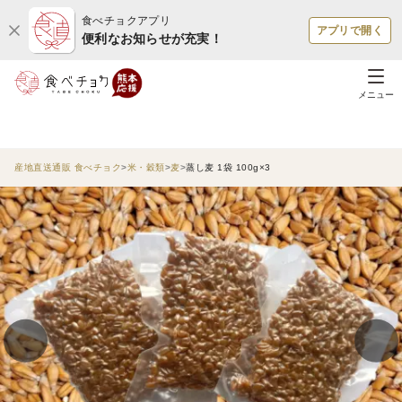
食べチョクアプリ
アプリで開く
便利なお知らせが充実！
メニュー
産地直送通販 食べチョク
米・穀類
麦
蒸し麦 1袋 100g×3