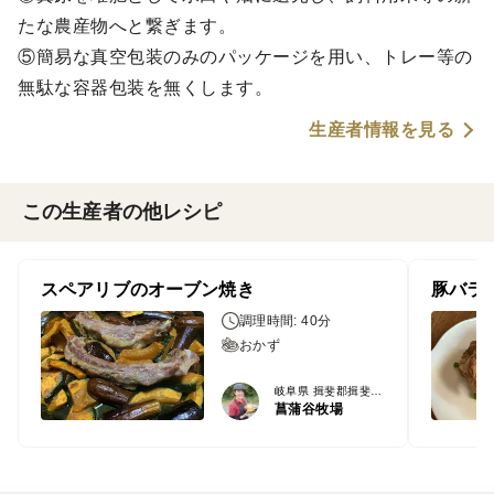
たな農産物へと繋ぎます。
⑤簡易な真空包装のみのパッケージを用い、トレー等の
無駄な容器包装を無くします。
生産者情報を見る
この生産者の他レシピ
スペアリブのオーブン焼き
豚バラ
調理時間: 40分
おかず
岐阜県 揖斐郡揖斐川町
菖蒲谷牧場