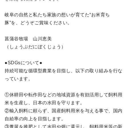
岐阜の自然と私たち家族の想いが育てた“お米育ち
豚”を、どうぞご賞味ください。
菖蒲谷牧場 山川恵美
（しょうぶだにぼくじょう）
●SDGsについて●
持続可能な循環型農業を目指し、以下の取り組みを行な
っています。
①休耕田や転作田などの地域資源を有効活用して飼料用
米を生産し、日本の水田を守ります。
②輸入飼料に頼らず、国産飼料用米を与える事で、国内
自給率の向上を目指します。
③糞尿を堆肥として水田や畑に還元し、飼料用米等の新