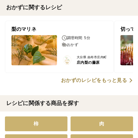
おかずに関するレシピ
梨のマリネ
切って
調理時間: 5分
おかず
大分県 由布市庄内町
庄内梨の藤原
おかずのレシピをもっと見る
レシピに関係する商品を探す
柿
肉