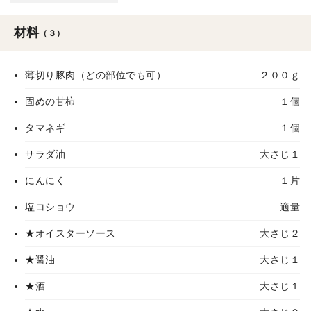
材料
（３）
薄切り豚肉（どの部位でも可）
２００ｇ
固めの甘柿
１個
タマネギ
１個
サラダ油
大さじ１
にんにく
１片
塩コショウ
適量
★オイスターソース
大さじ２
★醤油
大さじ１
★酒
大さじ１