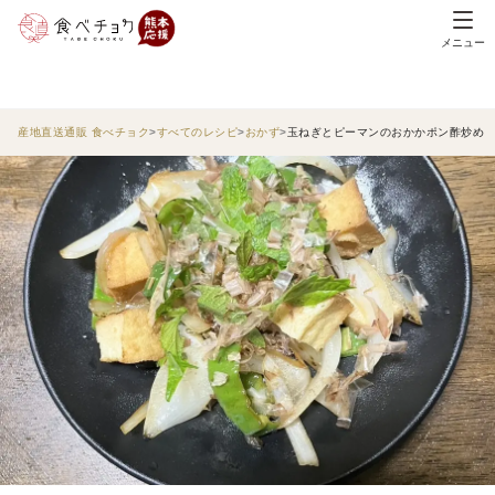
メニュー
産地直送通販 食べチョク
すべてのレシピ
おかず
玉ねぎとピーマンのおかかポン酢炒め