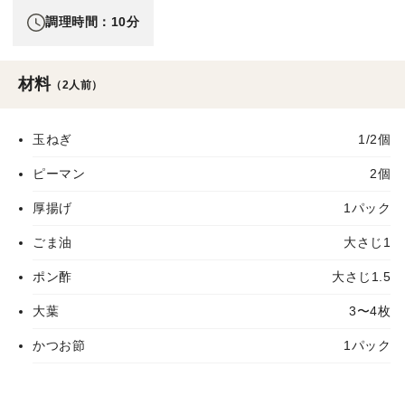
調理時間：10分
材料
（2人前）
玉ねぎ
1/2個
ピーマン
2個
厚揚げ
1パック
ごま油
大さじ1
ポン酢
大さじ1.5
大葉
3〜4枚
かつお節
1パック