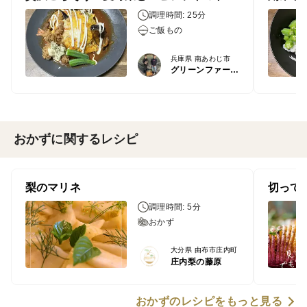
調理時間: 25分
ご飯もの
兵庫県 南あわじ市
グリーンファーム居内
おかずに関するレシピ
梨のマリネ
切って
調理時間: 5分
おかず
大分県 由布市庄内町
庄内梨の藤原
おかずのレシピをもっと見る