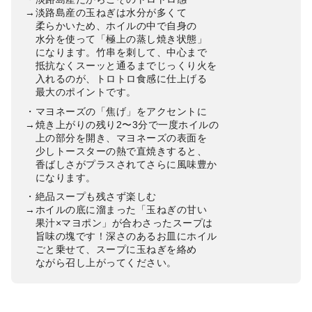
→淡路島産の玉ねぎは水分が多くて
柔らかいため、ホイルの中で自身の
水分を使って「極上の蒸し焼き状態」
になります。竹串を刺して、中心まで
抵抗なくスーッと通るまでじっくり火を
入れるのが、トロトロ食感に仕上げる
最大のポイントです。
・マヨネーズの「焦げ」をアクセントに
→焼き上がりの残り2〜3分で一度ホイルの
上の部分を開き、マヨネーズの表面を
少しトースターの熱で直焼きすると、
香ばしさがプラスされてさらに風味豊か
になります。
・絶品スープも残さず楽しむ
→ホイルの底に溜まった「玉ねぎの甘い
果汁×マヨポン」が合わさったスープは
旨味の塊です！深さのあるお皿にホイル
ごと乗せて、スープに玉ねぎを絡め
ながら召し上がってください。