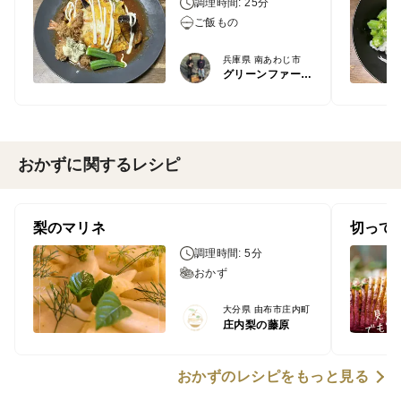
調理時間: 25分
ご飯もの
兵庫県 南あわじ市
グリーンファーム居内
おかずに関するレシピ
梨のマリネ
切って
調理時間: 5分
おかず
大分県 由布市庄内町
庄内梨の藤原
おかずのレシピをもっと見る