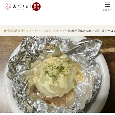
メニュー
産地直送通販 食べチョク
すべてのレシピ
おかず
淡路島産玉ねぎのホイル蒸し焼き 〜コ