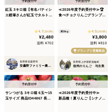
紅玉 3キロ箱【有名パティシ
≪2026年度予約受付中≫🏆
エ鎧塚さんが紅玉でタルトタ
食べチョクりんごグランプリ
タンのレシピ&動画公
2025銀賞🏆幻のりんご【あ
開！！】 加工もおすすめ 6
いかの香り】訳あり約5kg
4.7
4.5
玉〜15玉サイズ 商品ID4291
(293件)
(205件)
約5kg
¥2,480
¥3,800
8 長野県 信州 安曇野 リンゴ
送料 ¥702
送料 ¥810
グランプリ受賞商品
長野県安曇野市
長野県上伊那郡箕輪町
安曇野ファミリー農産 果物部門4年連続1位&殿堂入り&りんごグランプリ2025最高金賞1位 信州りんご 幻のりんご
信州のりんご 与古美
サンつがる 3キロ箱 6玉〜15
≪2026年度予約受付中≫
玉サイズ 商品ID44867 長野
新品種！夏りんご【シナノリ
県 信州 安曇野 リンゴ 幻 幻
ップ】３㎏
のリンゴ 予約 希少 旬