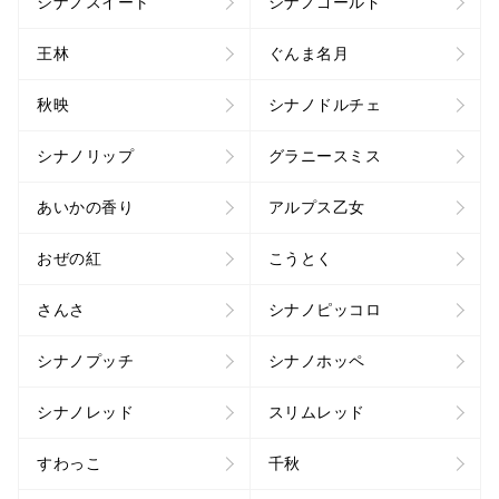
シナノスイート
シナノゴールド
王林
ぐんま名月
秋映
シナノドルチェ
シナノリップ
グラニースミス
あいかの香り
アルプス乙女
おぜの紅
こうとく
さんさ
シナノピッコロ
シナノプッチ
シナノホッペ
シナノレッド
スリムレッド
すわっこ
千秋