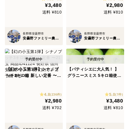
¥3,480
¥2,980
送料 ¥810
送料 ¥810
長野県安曇野市
長野県安曇野市
安曇野ファミリー農産 果物部門4年連続1位&殿堂入り&りんごグランプリ2025最高金賞1位 信州りんご 幻のりんご
安曇野ファミリー農産 果物部門4年連続1位&殿堂入り&りんごグランプリ2025最高金賞1位 信州りんご 幻のりんご
【幻の小玉第1弾】シナノプ
【パティシエに大人気！ 】
ッチ3キロ箱 新しい定番 〜2
グラニースミス 5キロ箱使用
1玉 商品ID41124 長野県 信
中玉〜極小玉 18玉〜33玉 商
州 安曇野 リンゴ 幻 幻のリン
品ID216825 長野県 信州 安
4.8
5.0
ゴ 予約 希少 旬
曇野 リンゴ 幻 幻のリンゴ 予
(236件)
(7件)
¥2,980
¥3,480
約 希少 旬
送料 ¥702
送料 ¥810