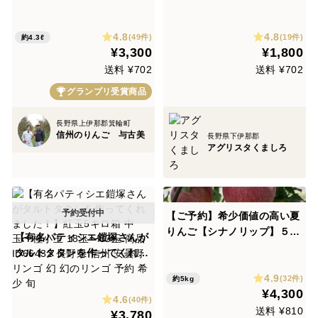
【あいかの香り】100％ジュ
２㎏サイズ箱（５～10玉）夏
ース６本
でもシャキシャキなりんごで
4.8
4.8
す！
(49件)
(19件)
約4.3ℓ
¥3,300
¥1,800
送料 ¥702
送料 ¥702
グランプリ受賞商品
長野県上伊那郡箕輪町
信州のりんご 与古美
長野県下伊那郡
アグリスタくましろ
【ご予約】希少価値の高い夏
りんご【シナノリップ】５㎏
【有名パティシエ鎧塚さんが
R-k5
タルトタタンを作ってくれま
した！】紅玉5キロ箱 中玉〜
4.9
(32件)
約5kg
極小玉 18玉〜33玉 商品ID66
¥4,300
4.6
432 長野県 信州 安曇野 リン
(40件)
送料 ¥810
¥3,780
ゴ 幻 幻のリンゴ 予約 希少