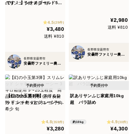
玉〜28玉サイズ 商品ID9779
です！ 】シナノゴールド5キ
5 長野県 信州 安曇野 リンゴ
ロ箱 訳あり品 ID21594 長野
幻 幻のリンゴ 予約 希少 旬
県 信州 安曇野 リンゴ 幻 幻
¥2,980
4.5
のリンゴ 予約 希少 旬
(29件)
送料 ¥810
¥3,480
送料 ¥810
長野県安曇野市
安曇野ファミリー農産 果物部門4年連続1位&殿堂入り&りんごグランプリ2025最高金賞1位 信州りんご 幻のりんご
長野県安曇野市
安曇野ファミリー農産 果物部門4年連続1位&殿堂入り&りんごグランプリ2025最高金賞1位 信州りんご 幻のりんご
【幻の小玉第3弾】スリムレ
訳ありサンふじ家庭用10kg
ッド シャキッとジューシー 3
超 バラ詰め
キロ箱使用 9〜25玉程度 商
品ID51599 長野県 信州 安曇
4.8
4.9
野 リンゴ 幻 幻のリンゴ 予約
(359件)
(30件)
約10kg
¥3,280
¥4,300
希少 旬