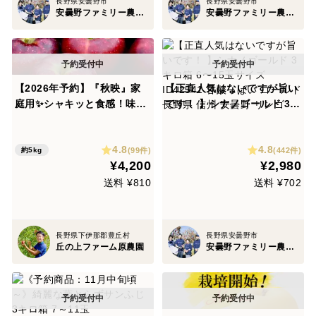
長野県安曇野市
長野県安曇野市
安曇野ファミリー農産 果物部門4年連続1位&殿堂入り&りんごグランプリ2025最高金賞1位 信州りんご 幻のりんご
安曇野ファミリー農産 果物部門4年連続1位&殿堂入り&りんごグランプリ2025最高金賞1位 信州りんご 幻のりんご
【2026年予約】『秋映』家
【正直人気はないですが旨い
庭用✨シャキッと食感！味も
です！ 】シナノゴールド 3キ
色も濃い秋のりんご！5kg
ロ箱 6〜15玉サイズ ID4254
1 甘酸っぱい ゴールド 長野
4.8
4.8
県 信州 安曇野 リンゴ
(99件)
(442件)
約5kg
¥4,200
¥2,980
送料 ¥810
送料 ¥702
長野県下伊那郡豊丘村
長野県安曇野市
丘の上ファーム原農園
安曇野ファミリー農産 果物部門4年連続1位&殿堂入り&りんごグランプリ2025最高金賞1位 信州りんご 幻のりんご