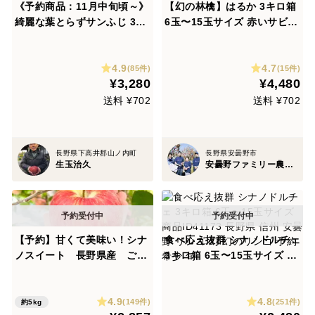
《予約商品：11月中旬頃～》
【幻の林檎】はるか 3キロ箱
綺麗な葉とらずサンふじ 3キ
6玉〜15玉サイズ 赤いサビ多
ロ箱 7～11玉
いです 商品ID37617 長野県
信州 安曇野 リンゴ 幻 幻のリ
4.9
4.7
ンゴ 予約 希少 旬
(85件)
(15件)
¥3,280
¥4,480
送料 ¥702
送料 ¥702
長野県下高井郡山ノ内町
長野県安曇野市
生玉治久
安曇野ファミリー農産 果物部門4年連続1位&殿堂入り&りんごグランプリ2025最高金賞1位 信州りんご 幻のりんご
【予約】甘くて美味い！シナ
食べ応え抜群 シナノドルチェ
ノスイート 長野県産 ご家
3キロ箱 6玉〜15玉サイズ 商
庭用 約5kg(10個〜20個)
品ID41173 長野県 信州 安曇
野 リンゴ 幻 幻のリンゴ 予約
4.9
4.8
希少 旬
(149件)
(251件)
約5kg