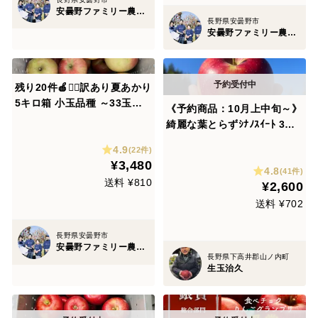
安曇野ファミリー農産 果物部門4年連続1位&殿堂入り&りんごグランプリ2025最高金賞1位 信州りんご 幻のりんご
長野県安曇野市
安曇野ファミリー農産 果物部門4年連続1位&殿堂入り&りんごグランプリ2025最高金賞1位 信州りんご 幻のりんご
残り20件🍎🏃‍♀️訳あり夏あかり
5キロ箱 小玉品種 ～33玉サ
《予約商品：10月上中旬～》
イズ 商品ID44913 長野県 信
綺麗な葉とらずｼﾅﾉｽｲｰﾄ 3キ
州 安曇野 リンゴ 幻 幻のリン
ロ箱 7～11玉
4.9
ゴ 予約 希少 旬
(22件)
¥3,480
4.8
(41件)
送料 ¥810
¥2,600
送料 ¥702
長野県安曇野市
安曇野ファミリー農産 果物部門4年連続1位&殿堂入り&りんごグランプリ2025最高金賞1位 信州りんご 幻のりんご
長野県下高井郡山ノ内町
生玉治久