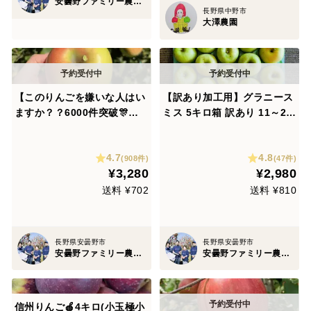
安曇野ファミリー農産 果物部門4年連続1位&殿堂入り&りんごグランプリ2025最高金賞1位 信州りんご 幻のりんご
長野県中野市
大澤農園
【このりんごを嫌いな人はい
【訳あり加工用】グラニース
ますか？？6000件突破🎊】
ミス 5キロ箱 訳あり 11～28
名月 3キロ箱 6玉〜16玉サイ
玉サイズ 商品ID17092長野県
ズ 商品ID44435 ぐんま名月
信州 安曇野 リンゴ 幻 幻のリ
4.7
4.8
甘い 信州 リンゴ 幻 幻のリン
ンゴ 予約 希少 旬 お菓子作り
(908件)
(47件)
¥3,280
¥2,980
ゴ 予約 希少
用 加工用
送料 ¥702
送料 ¥810
長野県安曇野市
長野県安曇野市
安曇野ファミリー農産 果物部門4年連続1位&殿堂入り&りんごグランプリ2025最高金賞1位 信州りんご 幻のりんご
安曇野ファミリー農産 果物部門4年連続1位&殿堂入り&りんごグランプリ2025最高金賞1位 信州りんご 幻のりんご
信州りんご🍎4キロ(小玉極小