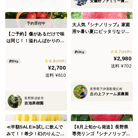
安曇野ファミリー農産 果物部門4年連続1位&殿堂入り&りんごグランプリ2025最高金賞1位 信州りんご 幻のりんご
大人気『シナノリップ』家庭
用✨暑い夏にピッタリなジュ
【ご予約】傷があるだけで味
ーシーなりんご！3ｋｇ
は同じ！！溢れんばかりの果
汁！！当農園人気No.1 サン
4.7
(65件)
約3kg
ふじ【訳あり】５㎏ F-w5
¥2,980
4.9
(45件)
約5kg
送料 ¥702
¥2,700
送料 ¥810
長野県下伊那郡豊丘村
丘の上ファーム原農園
長野県須坂市
吉池果樹園
≪半額SALE≫試しに飲んで
【8月上旬から発送】長野県
みて！！希少！幻のりんご
専売リンゴ『シナノリップ』