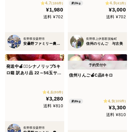
4.7
4.9
(186件)
(41件)
約3kg
¥1,980
¥3,000
送料 ¥702
送料 ¥702
長野県安曇野市
長野県上伊那郡箕輪町
安曇野ファミリー農産 果物部門4年連続1位&殿堂入り&りんごグランプリ2025最高金賞1位 信州りんご 幻のりんご
信州のりんご 与古美
発送中🍎🏃‍♀️シナノリップ5キ
ロ箱 訳あり品 22～56玉サイ
信州りんご🍎C品8キロ
ズ 商品ID62461 長野県 信州
安曇野 リンゴ 幻 幻のリンゴ
4.6
予約 希少 旬
(80件)
¥3,280
4.9
(105件)
約8kg
送料 ¥810
¥3,300
送料 ¥810
長野県安曇野市