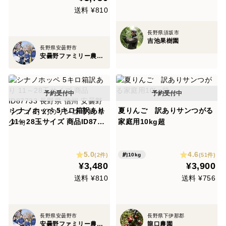
旬
送料 ¥810
長野県須坂市
吉池果樹園
長野県安曇野市
安曇野ファミリー農産 果物部門4年連続1位&殿堂入り&りんごグランプリ2025最高金賞1位 信州りんご 幻のりんご
シナノホッペ 5キロ箱訳あり
夏りんご 訳ありサンつがる
11～28玉サイズ 商品ID8773
家庭用10kg超
3 長野県 信州 安曇野 リンゴ
幻 幻のリンゴ 予約 希少 旬
5.0
4.6
(2件)
(51件)
約10kg
¥3,480
¥3,900
送料 ¥810
送料 ¥756
長野県安曇野市
長野県下伊那郡
安曇野ファミリー農産 果物部門4年連続1位&殿堂入り&りんごグランプリ2025最高金賞1位 信州りんご 幻のりんご
龍口農園