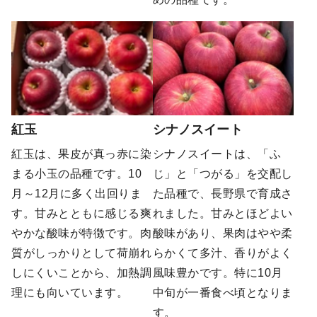
紅玉
シナノスイート
紅玉は、果皮が真っ赤に染
シナノスイートは、「ふ
まる小玉の品種です。10
じ」と「つがる」を交配し
月～12月に多く出回りま
た品種で、長野県で育成さ
す。甘みとともに感じる爽
れました。甘みとほどよい
やかな酸味が特徴です。肉
酸味があり、果肉はやや柔
質がしっかりとして荷崩れ
らかくて多汁、香りがよく
しにくいことから、加熱調
風味豊かです。特に10月
理にも向いています。
中旬が一番食べ頃となりま
す​。