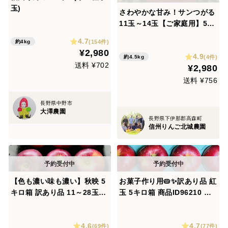
玉)
さわやかな甘み！サンつがる
11玉～14玉【ご家庭用】5Kg
箱
4.7
(154件)
約4kg
¥2,980
4.9
(4件)
約4.5kg
送料 ¥702
¥2,980
送料 ¥756
長野県中野市
大澤農園
長野県下伊那郡高森町
信州りんご北城農園
【色も濃い味も濃い】秋映 5
お菓子作り用🥧✨訳あり品 紅
キロ箱 訳あり品 11～28玉サ
玉 5キロ箱 商品ID96210 長
イズ 商品ID33051 長野県 信
野県 信州 安曇野 リンゴ 幻
州 安曇野 リンゴ 幻 幻のリン
幻のリンゴ 予約 希少 旬
4.6
4.7
ゴ 予約 希少 旬
(69件)
(77件)