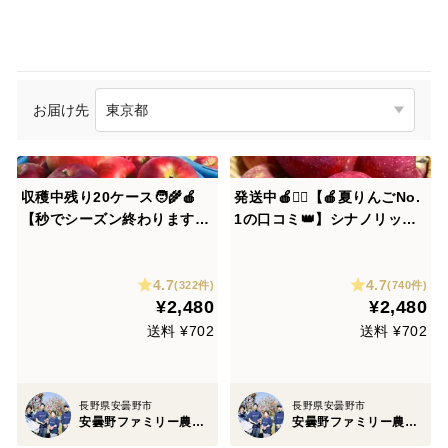
お届け先
収穫中残り20ケース🧑‍🌾🍎
発送中🍎🏃‍♀️【🍎夏りんごNo.
【秒でシーズン終わります】
1の口コミ👑】シナノリップ3
夏あかり3キロ箱 小玉品種〜
キロ箱 6玉〜15玉サイズ 商
19玉 商品ID40928 長野県 信
品ID41076 長野県 信州 安曇
4.7
4.7
州 安曇野 リンゴ 幻 幻のリン
野 リンゴ 幻 幻のリンゴ 予約
(322件)
(740件)
¥2,480
¥2,480
ゴ 予約 希少 旬
希少 旬
送料 ¥702
送料 ¥702
長野県安曇野市
長野県安曇野市
安曇野ファミリー農産 果物部門4年連続1位&殿堂入り&りんごグランプリ2025最高金賞1位 信州りんご 幻のりんご
安曇野ファミリー農産 果物部門4年連続1位&殿堂入り&りんごグランプリ2025最高金賞1位 信州りんご 幻のりんご