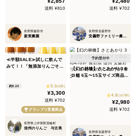
¥2,857
¥2,480
送料 ¥810
送料 ¥702
長野県飯田市
長野県安曇野市
新実農園
安曇野ファミリー農産 果物部門4年連続1位&殿堂入り&りんごグランプリ2025最高金賞1位 信州りんご 幻のりんご
≪半額SALE≫試しに飲んで
みて！！「無添加りんごその
【幻の林檎】さとあかり 3キ
まんま・希少なりんご（あい
ロ箱 6玉〜15玉サイズ商品ID
かの香り）」100％ジュース
47897 長野県 信州 安曇野 リ
5.0
2種セット 計6本(無添加・あ
(5件)
約5.2ℓ
ンゴ 幻 幻のリンゴ 予約 希少
¥3,300
いか×各3本)
4.8
旬
(167件)
送料 ¥702
¥2,980
送料 ¥702
グランプリ受賞商品
長野県上伊那郡箕輪町
信州のりんご 与古美
長野県安曇野市