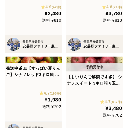
州 安曇野 リンゴ 幻 幻のリン
中！商品ID58950 長野県 信
4.9
4.8
ゴ 予約 希少 旬
州 安曇野 リンゴ 幻 幻のリン
(42件)
(21件)
¥2,480
¥3,780
ゴ 予約 希少 旬
送料 ¥810
送料 ¥810
長野県安曇野市
長野県安曇野市
安曇野ファミリー農産 果物部門4年連続1位&殿堂入り&りんごグランプリ2025最高金賞1位 信州りんご 幻のりんご
安曇野ファミリー農産 果物部門4年連続1位&殿堂入り&りんごグランプリ2025最高金賞1位 信州りんご 幻のりんご
発送中🍎🏃‍♀️【すっぱい夏りん
ご】シナノレッド3キロ箱 6
【甘いりんご解禁です🍎】 シ
玉〜15玉サイズ商品ID40750
ナノスイート 3キロ箱 6玉〜
長野県 信州 安曇野 リンゴ 幻
15玉サイズ ID42539 甘い 長
4.7
幻のリンゴ 予約 希少 旬
(193件)
野県 信州 安曇野 リンゴ 幻
¥1,980
4.7
幻のリンゴ 予約 希少 旬
(867件)
送料 ¥702
¥3,480
送料 ¥702
長野県安曇野市