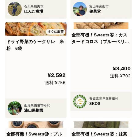
石川県能美市
富山県富山市
ほんだ農場
健菜堂
すぐに出荷
全部有機！Sweets㉜：カス
ドライ野菜のケークサレ 米
タードコロネ（ブルーベリ
粉 6袋
ー）：食べる人の健康を考え
た有機JAS対応カスタードコ
ロネ（ブルーベリー）×6
¥3,400
¥2,592
送料 ¥702
送料 ¥756
青森県三戸郡新郷村
SKOS
山形県南陽市松沢
漆山果樹園
全部有機！Sweets⑬：ブル
全部有機！Sweets⑮：抹茶