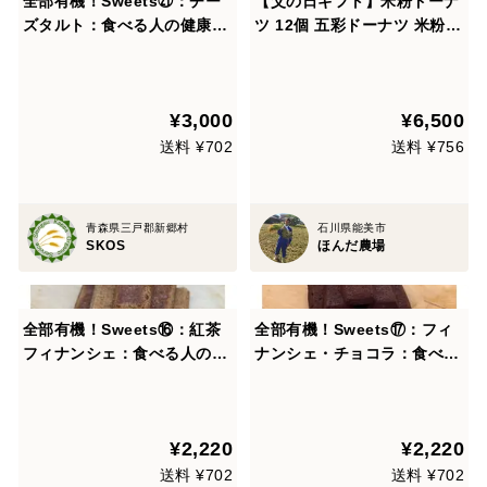
全部有機！Sweets㉑：チー
【父の日ギフト】米粉ドーナ
ズタルト：食べる人の健康を
ツ 12個 五彩ドーナツ 米粉仕
考えた有機JAS対応チーズタ
立て 焼きドーナツ 国産米粉
ルト×6
有機米粉使用 ほんだ農場 石
川県産米粉 きび糖 いちご 抹
¥3,000
¥6,500
茶 チョコ シナモン 焼き菓子
お菓子 詰め合わせ
送料 ¥702
送料 ¥756
青森県三戸郡新郷村
石川県能美市
SKOS
ほんだ農場
全部有機！Sweets⑯：紅茶
全部有機！Sweets⑰：フィ
フィナンシェ：食べる人の健
ナンシェ・チョコラ：食べる
康を考えた有機JAS対応紅茶
人の健康を考えた有機JAS対
フィナンシェ×6
応フィナンシェ・チョコラ×6
¥2,220
¥2,220
送料 ¥702
送料 ¥702