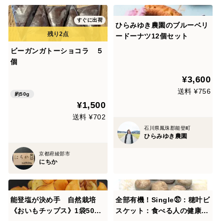
すぐに出荷
ひらみゆき農園のブルーベリ
ードーナツ12個セット
ビーガンガトーショコラ ５
個
¥3,600
送料 ¥756
約50g
¥1,500
送料 ¥702
石川県鳳珠郡能登町
ひらみゆき農園
京都府綾部市
にちか
能登塩が決め手 自然栽培
全部有機！Single㊲：穂叶ビ
《おいもチップス》1袋50g×
スケット：食べる人の健康を