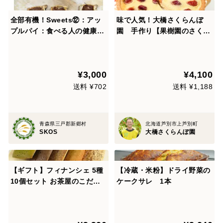
全部有機！Sweets⑫：アッ
味で人気！大橋さくらんぼ
プルパイ：食べる人の健康を
園 手作り【果樹園のさくら
考えた有機JAS対応アップル
んぼチーズタルト】1ホール1
パイ×6
80×180×25ｍｍ 420ｇ
¥3,000
¥4,100
送料 ¥702
送料 ¥1,188
青森県三戸郡新郷村
北海道芦別市上芦別町
SKOS
大橋さくらんぼ園
【ギフト】フィナンシェ 5種
【冷蔵・米粉】ドライ野菜の
10個セット お茶屋のこだわ
ケークサレ 1本
りが詰まったフィナンシェ 緑
茶 ほうじ茶 和紅茶 いちご メ
ロン お中元 お歳暮 お年賀 茨