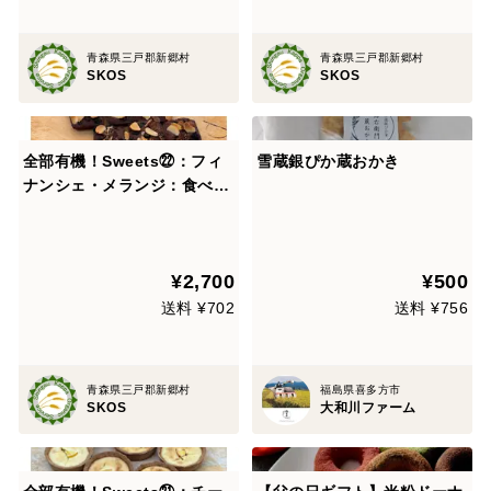
青森県三戸郡新郷村
青森県三戸郡新郷村
SKOS
SKOS
全部有機！Sweets㉒：フィ
雪蔵銀ぴか蔵おかき
ナンシェ・メランジ：食べる
人の健康を考えた有機JAS対
応フィナンシェ・メランジ×6
¥2,700
¥500
送料 ¥702
送料 ¥756
青森県三戸郡新郷村
福島県喜多方市
SKOS
大和川ファーム