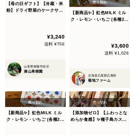
【母の日ギフト】【冷蔵・米
粉】ドライ野菜のケークサ
【新商品✨】虹色MILK ミル
レ 1本
ク・レモン・いちご (各種2本
入り×3袋) と 放牧牛の搾りた
てミルクジェラート 人気３種
¥3,240
×２個セット(6個入り)
送料 ¥756
¥3,600
送料 ¥1,026
山形県南陽市松沢
漆山果樹園
北海道広尾郡広尾町
菊地ファーム
【新商品✨】虹色MILK ミル
【添加物ゼロ】【ふわっとな
ク・レモン・いちご (各種2本
めらか食感】✨種子島カステ
入り×6袋) と 放牧牛の搾りた
ラ✨3個セット〜夢まるの平
てミルクジェラート 人気３種
飼い卵で作った贅沢な逸品〜