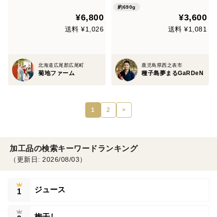
×２個セット(12個入り)
約690g
¥6,800
¥3,600
送料 ¥1,026
送料 ¥1,081
北海道広尾郡広尾町
鹿児島県西之表市
菊地ファーム
種子島夢まるGaRDeN
1
2
>
加工品の検索キーワードランキング
（更新日: 2026/08/03）
ジュース
1
梅干し