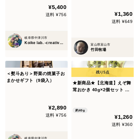
¥5,400
¥1,360
送料 ¥756
送料 ¥649
岐阜県中津川市
Koike lab. -creative office-
富山県富山市
竹田牧場
＜熨斗あり＞野菜の焼菓子お
まかせギフト（9袋入）
★新商品★【北海道】えぞ舞
茸おかき 40g×2個セット ネ
コポスで届く！サクッとか
る〜いオリジナルおかき！
¥2,890
約40g
送料 ¥756
¥1,260
送料 ¥360
岐阜県中津川市