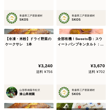
青森県三戸郡新郷村
青森県三戸郡新郷村
SKOS
SKOS
【冷凍・米粉】ドライ野菜の
全部有機！Sweets㉟：スウ
ケークサレ 1本
ィートパンプキンタルト：食
べる人の健康を考えた有機JA
S対応スウィートパンプキン
タルト×6
¥3,240
¥3,670
送料 ¥756
送料 ¥702
山形県南陽市松沢
青森県三戸郡新郷村
漆山果樹園
SKOS