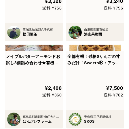
¥3,320
¥3,240
城 猿島茶 ブラックアーチ農
法 GFT-001
送料 ¥756
送料 ¥756
茨城県結城郡八千代町
山形県南陽市松沢
松田製茶
漆山果樹園
メイプルバターアーモンドお
全部有機！砂糖0りんごの甘
試し8個詰め合わせ★有機メ
みだけ！Sweets㉞：アップ
イプルシロップと発酵バター
ルパイ(ホール)：食べる人の
で香り豊か
健康を考えた有機JAS対応ア
ップルパイ(ホール)
¥2,400
¥7,500
送料 ¥360
送料 ¥702
福島県耶麻郡磐梯町大谷落合
青森県三戸郡新郷村
ばんだいファーム
SKOS