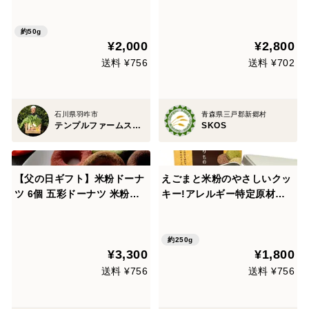
3p
考えた有機JAS対応穂叶（ホ
ット）ビスケット×6
約50g
¥2,000
¥2,800
送料 ¥756
送料 ¥702
石川県羽咋市
青森県三戸郡新郷村
テンプルファームストア
SKOS
【父の日ギフト】米粉ドーナ
えごまと米粉のやさしいクッ
ツ 6個 五彩ドーナツ 米粉仕
キー!アレルギー特定原材料8
立て 焼きドーナツ 国産米粉
品目不使用
有機米粉使用 ほんだ農場 石
川県産米粉 きび糖 いちご 抹
約250g
¥3,300
¥1,800
茶 チョコ シナモン 焼き菓子
お菓子 詰め合わせ
送料 ¥756
送料 ¥756