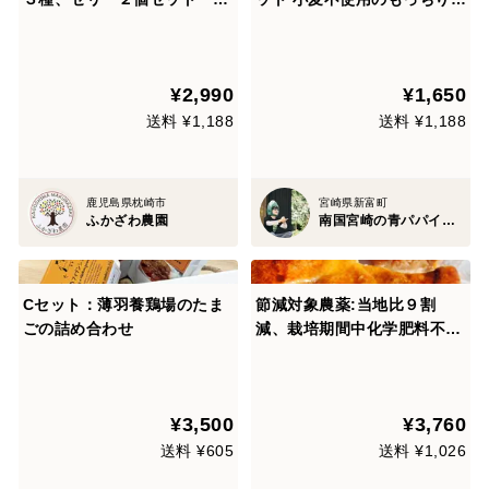
入りギフト包装します！
ォカッチャ／九州産米粉×宮
崎グリーンパパイヤ（冷凍・
個包装）
¥2,990
¥1,650
送料 ¥1,188
送料 ¥1,188
鹿児島県枕崎市
宮崎県新富町
ふかざわ農園
南国宮崎の青パパイヤ専門店 パパイア王子
Cセット：薄羽養鶏場のたま
節減対象農薬:当地比９割
ごの詰め合わせ
減、栽培期間中化学肥料不使
用栽培りんご使用 20年前か
ら変わらないレシピの果樹園
オリジナルアップルパイ
¥3,500
¥3,760
送料 ¥605
送料 ¥1,026