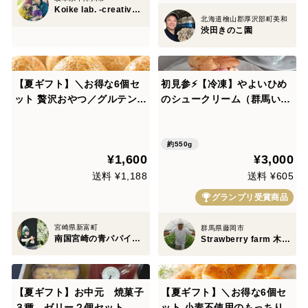
Koike lab. -creative office-
北海道檜山郡厚沢部町美和
渋田きのこ園
【夏ギフト】＼お得な6個セ
初見参⚡【冷凍】やよいひめ
ット 贅沢おやつ／グルテンフ
のシュークリーム（群馬いち
リー米粉チーズ饅頭｜宮崎グ
ご）5個
リーンパパイヤピューレ入り
（冷凍便）
約550g
¥1,600
¥3,000
送料 ¥1,188
送料 ¥605
グランプリ受賞商品
宮崎県新富町
群馬県藤岡市
南国宮崎の青パパイヤ専門店 パパイア王子
Strawberry farm 木村農園
【夏ギフト】お中元 焼菓子
【夏ギフト】＼お得な6個セ
３種、ゼリー２個セット 箱
ット 小麦不使用のもっちりフ