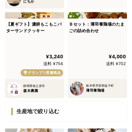
にちか
【夏ギフト】濃耕もこもこバ
Ｂセット：薄羽養鶏場のたま
ターサンドクッキー
ごの詰め合わせ
¥3,240
¥4,000
送料 ¥756
送料 ¥702
グランプリ受賞商品
栃木県芳賀郡益子町
静岡県牧之原市
薄羽養鶏場
森木農園
生産地で絞り込む