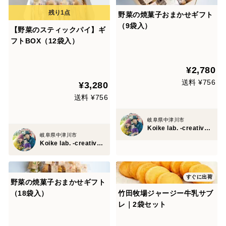
野菜の焼菓子おまかせギフト
（9袋入）
【野菜のスティックパイ】ギ
フトBOX（12袋入）
¥2,780
送料 ¥756
¥3,280
送料 ¥756
岐阜県中津川市
Koike lab. -creative office-
岐阜県中津川市
Koike lab. -creative office-
すぐに出荷
野菜の焼菓子おまかせギフト
（18袋入）
竹田牧場ジャージー牛乳サブ
レ｜2袋セット