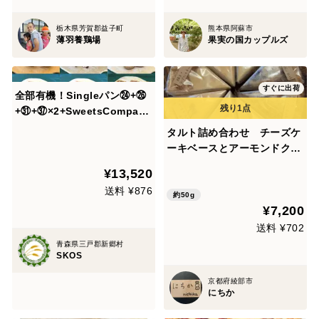
栃木県芳賀郡益子町
熊本県阿蘇市
薄羽養鶏場
果実の国カップルズ
すぐに出荷
全部有機！Singleパン㉔+㉖
+㉛+㊲×2+SweetsCompar
e：食べる人の健康を考えた
タルト詰め合わせ チーズケ
有機パン4種+Pie&Tart
ーキベースとアーモンドクリ
ームベースの2５個 セット
¥13,520
送料 ¥876
約50g
¥7,200
送料 ¥702
青森県三戸郡新郷村
SKOS
京都府綾部市
にちか