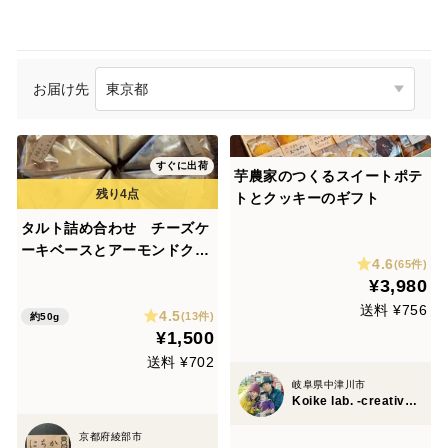
お届け先
すぐに出荷
芋農家のつくるスイートポテ
トとクッキーのギフト
タルト詰め合わせ チーズケ
ーキベースとアーモンドクリ
4.6
(65件)
ームベースの５個
¥3,980
送料 ¥756
4.5
(13件)
約50g
¥1,500
送料 ¥702
岐阜県中津川市
Koike lab. -creative office-
京都府綾部市