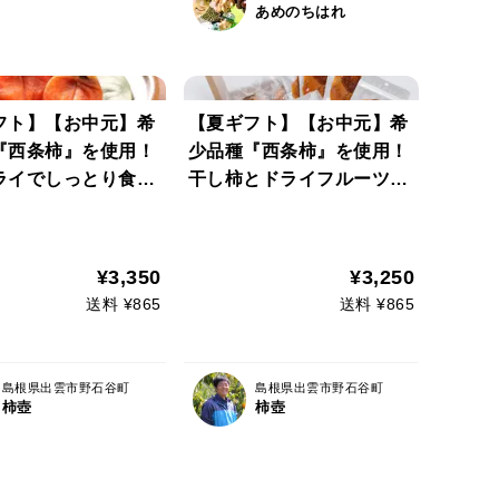
あめのちはれ
フト】【お中元】希
【夏ギフト】【お中元】希
『西条柿』を使用！
少品種『西条柿』を使用！
ライでしっとり食感
干し柿とドライフルーツの
干し柿 38g×8個入
セット（干し柿4個とドラ
相当分値引き中＊<
イフルーツ4袋） ＊送料相
応可>
当分値引き中＊<のし対応
¥3,350
¥3,250
可>
送料 ¥865
送料 ¥865
島根県出雲市野石谷町
島根県出雲市野石谷町
柿壺
柿壺