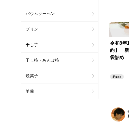
バウムクーヘン
プリン
令和8年
干し芋
約】 
袋詰め 
干し柿・あんぽ柿
数量限定
焼菓子
約1kg
羊羹