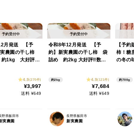
12月発送 【予
令和8年12月発送 【予
【予約
新実農園の干し柿
約】新実農園の干し柿 袋
柿！糖
約1kg 大好評‼️
詰め 約2kg 大好評‼️数量
の冬の味
限定
答品】
削減率
4.9
4.9
(270件)
(121件)
約2kg
約700g
応可」
¥3,997
¥7,684
以外の
送料 ¥649
送料 ¥649
長野県飯田市
長野県飯田市
新実農園
新実農園