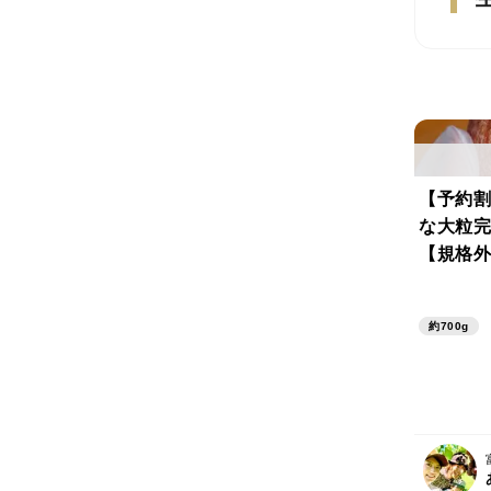
【予約割
な大粒完
【規格外
得！】[3
約700g