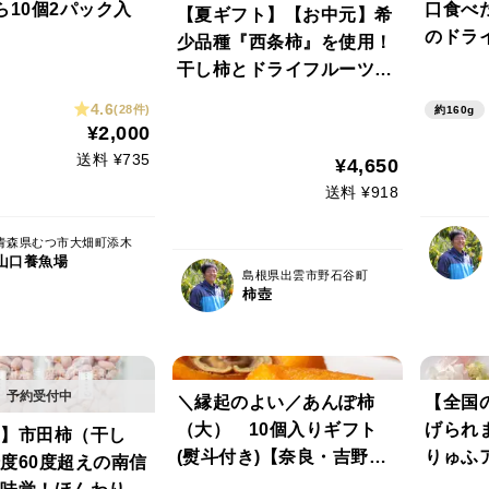
ら10個2パック入
口食べ
【夏ギフト】【お中元】希
のドラ
少品種『西条柿』を使用！
（20g
干し柿とドライフルーツの
分値引
セット（干し柿8個とドラ
4.6
(28件)
約160g
イフルーツ4袋） ＊送料相
¥2,000
当分値引き中＊<のし対応
送料 ¥735
¥4,650
可>
送料 ¥918
青森県むつ市大畑町添木
山口養魚場
島根県出雲市野石谷町
柿壺
＼縁起のよい／あんぽ柿
【全国
（大） 10個入りギフト
げられま
】市田柿（干し
(熨斗付き)【奈良・吉野
りゅふ
度60度超えの南信
産】
新登場