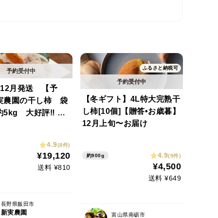
ふるさと納税可
12月発送 【予
【冬ギフト】4L特大完熟干
実農園の干し柿 袋
し柿[10個]【贈答•お歳暮】
5kg 大好評‼️ 数
12月上旬〜お届け
4.9
(8件)
¥19,120
4.9
(9件)
約900g
¥4,500
送料 ¥810
送料 ¥649
長野県飯田市
新実農園
富山県南砺市