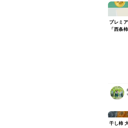
プレミア
「西条柿
干し柿 