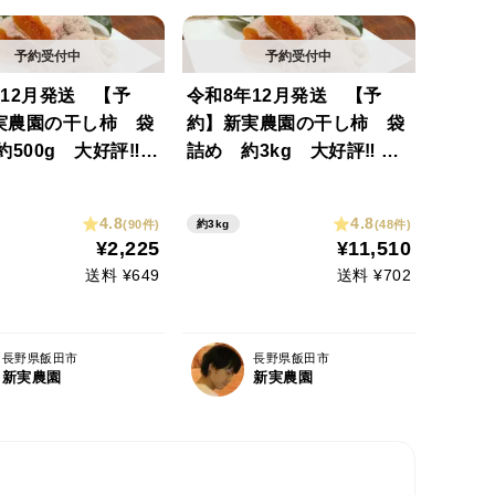
12月発送 【予
令和8年12月発送 【予
実農園の干し柿 袋
約】新実農園の干し柿 袋
500g 大好評‼️
詰め 約3kg 大好評‼️ 数
定
量限定
4.8
4.8
(90件)
(48件)
約3kg
¥2,225
¥11,510
送料 ¥649
送料 ¥702
長野県飯田市
長野県飯田市
新実農園
新実農園