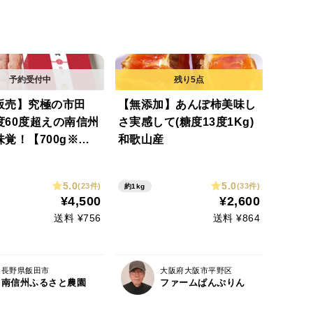
販売】究極の市田
【無添加】あんぽ柿美味し
度60度超えの南信州
さ実感して(糖度13度1Kg)
覚！【700g※贈
和歌山産
【冬ギフト】【農薬
50％以下】「熨斗対
5.0
5.0
(23件)
(33件)
約1kg
※注※北海道･九州
¥4,500
¥2,600
お届先の方専用※
送料 ¥756
送料 ¥864
長野県飯田市
大阪府大阪市平野区
南信州ふるさと農園
ファームぱんぷりん