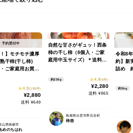
自然な甘さがギュッ！西条
柿の干し柿（6個入・ご家
！】モチモチ濃厚
令和8年
庭用中玉サイズ）＊送料相
熟干柿(干し柿)
約】新
当分値引き中＊
・ご家庭用お買い
詰め 約
L10個]約700g
量限定
4.9
(6件)
約230g
¥2,280
4.9
(198件)
約5kg
送料 ¥865
¥2,880
送料 ¥649
島根県出雲市野石谷町
柿壺
富山県南砺市
あめのちはれ