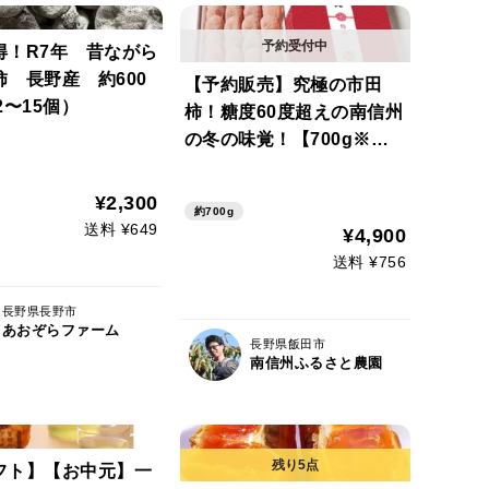
得！R7年 昔ながら
柿 長野産 約600
【予約販売】究極の市田
2〜15個）
柿！糖度60度超えの南信州
の冬の味覚！【700g※贈
答品】【冬ギフト】【農薬
削減率50％以下】「熨斗対
¥2,300
約700g
応可」※注※北海道･九州
送料 ¥649
¥4,900
がお届先の方専用※
送料 ¥756
長野県長野市
あおぞらファーム
長野県飯田市
南信州ふるさと農園
フト】【お中元】一