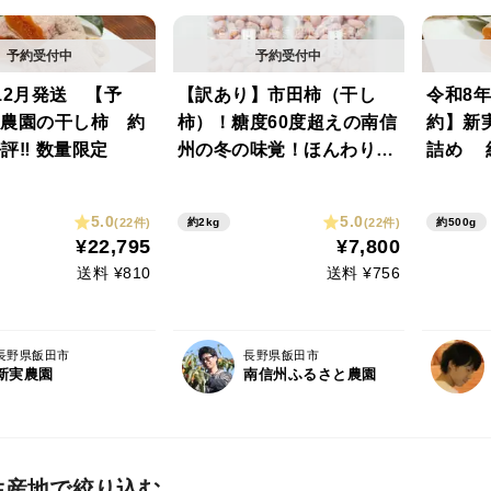
12月発送 【予
【訳あり】市田柿（干し
令和8年
農園の干し柿 約
柿）！糖度60度超えの南信
約】新
好評‼️ 数量限定
州の冬の味覚！ほんわり・
詰め 約
ふっくら・柔らかい甘~い
数量限
和菓子の規格外品【ご家庭
5.0
5.0
(22件)
(22件)
約2kg
約500g
用・2kg】【農薬削減率5
¥22,795
¥7,800
0％以下】※注※北海道･九
送料 ¥810
送料 ¥756
州以外がお届先の方専用※
長野県飯田市
長野県飯田市
新実農園
南信州ふるさと農園
生産地で絞り込む