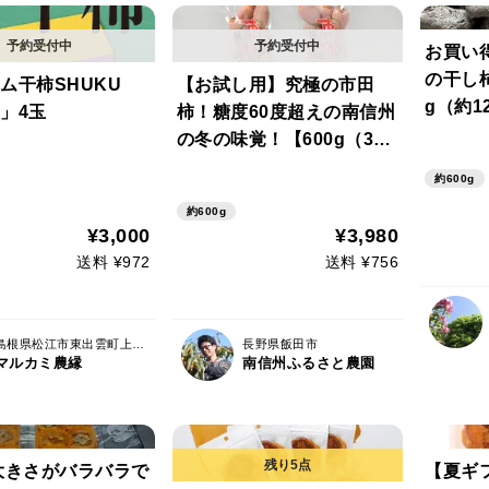
お買い
の干し
ム干柿SHUKU
【お試し用】究極の市田
g（約1
」4玉
柿！糖度60度超えの南信州
の冬の味覚！【600g（300
g×2袋）※【略贈答】【冬
約600g
ギフト】【農薬削減率50％
約600g
以下】
¥3,000
¥3,980
送料 ¥972
送料 ¥756
島根県松江市東出雲町上意東357
長野県飯田市
マルカミ農縁
南信州ふるさと農園
大きさがバラバラで
【夏ギ