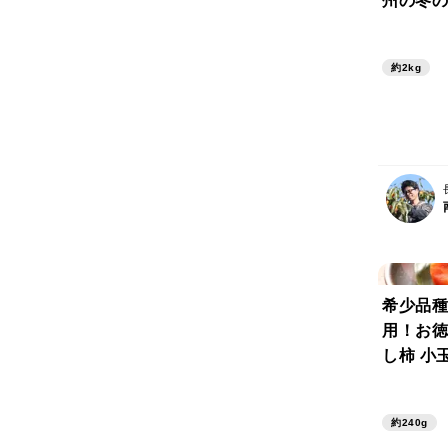
州の冬の
ふっくら
和菓子の
約2kg
用・2k
0％以下
州がお届
希少品種
用！お徳
し柿 小
相当分値
約240g