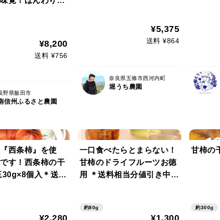
味覚！ほんわり・
・柔らかい甘~い
規格外品【ご家庭
¥5,375
g】【農薬削減率5
送料 ¥864
¥8,200
】※注※北海道･九
送料 ¥756
先の方専用※
奈良県五條市西河内町
堀うち農園
長野県飯田市
南信州ふるさと農園
『西条柿』を使
一口食べたらとまらない！
甘柿の干
です！西条柿の干
甘柿のドライフルーツお徳
玉30g×8個入＊送料
用 ＊送料相当分値引き中＊
引き中＊
（ご自宅用・80g入）
約80g
約300g
¥2,280
¥1,300