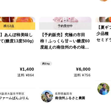
【夏ギ
少品種
】あんぽ柿美味し
【予約販売】究極の市田
セミド
(糖度13度500g)
柿！ふっくら甘～い糖度60
西条柿の
度超えの南信州の冬の味
＊送料
覚！【1kg※ご家庭用】【♪
のし対
贈答用以上のの最高品質を
約1kg
ご家庭にてどうぞ♪】【農
¥1,400
¥6,000
薬削減率50％以下】※専用
送料 ¥864
送料 ¥756
配送地域：北海道・九州以
外※
大阪府大阪市平野区
長野県飯田市
ファームぱんぷりん
南信州ふるさと農園