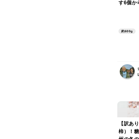
す6個か
約600g
【訳あり
柿）！糖