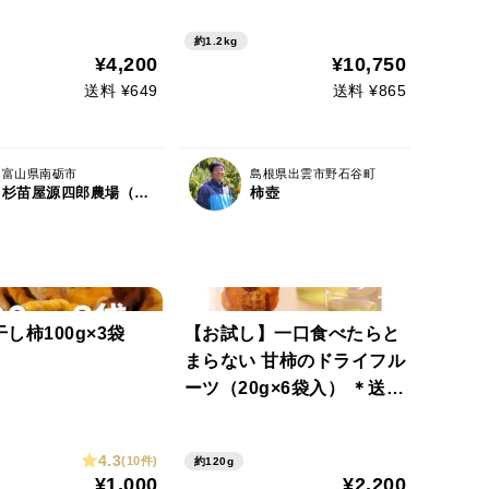
＊
約1.2kg
¥4,200
¥10,750
送料 ¥649
送料 ¥865
富山県南砺市
島根県出雲市野石谷町
杉苗屋源四郎農場（すぎなえや げんしろう）
柿壺
し柿100g×3袋
【お試し】一口食べたらと
まらない 甘柿のドライフル
ーツ（20g×6袋入） ＊送料
相当分値引き中＊
4.3
(10件)
約120g
¥1,000
¥2,200