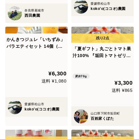
愛媛県松山市
koko'o(ココオ)農園
奈良県葛城市
西田農園
かんきつジュレ「いちずみ」
バラエティセット 14個（紅
「夏ギフト」丸ごとトマト果
まどんな・ぶどう入り）
汁100% 『垢田トマトゼリ
ー』145g×6P
¥6,300
約870g
送料 ¥1,080
¥3,300
送料 ¥865
愛媛県松山市
koko'o(ココオ)農園
山口県下関市垢田町
百姓家くぼた