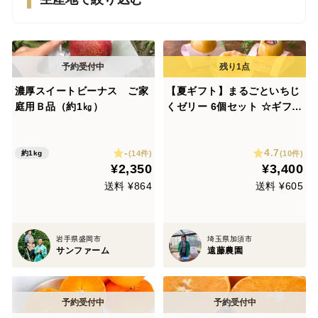
濃厚スイートビーナス ご家
【夏ギフト】まるごといちじ
庭用Ｂ品（約1㎏）
くゼリー 6個セット ☆ギフト
におすすめ☆ 遠藤農園 かぞ
ブランド ご進物 ギフト
-
4.7
(14件)
(10件)
約1kg
¥2,350
¥3,400
送料 ¥864
送料 ¥605
岩手県盛岡市
埼玉県加須市
サンファーム
遠藤農園