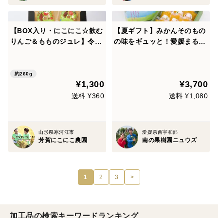
【BOX入り・にこにこ☆飲む
【夏ギフト】みかんそのもの
りんご＆もものジュレ】令和
の味をギュッと！愛媛まるご
7年産樹上完熟ふじりんご・
と飲むゼリー(5種9個入)アソ
川中島白桃を贅沢に使った飲
ート
むジュレ・ご家庭用に・プチ
約260g
¥1,300
¥3,700
ギフトとしても 130g×2 B
OX入り
送料 ¥360
送料 ¥1,080
山形県寒河江市
愛媛県西宇和郡
芳賀にこにこ農園
南の果樹園ニュウズ
1
2
3
>
加工品の検索キーワードランキング