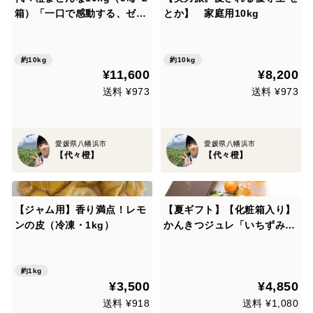
箱）「一口で感動する、ゼリ
とか】 家庭用10kg
ー食感のまどんな」【紅まど
んなと同品種】【訳あり】
約10kg
約10kg
¥11,600
¥8,200
送料 ¥973
送料 ¥973
愛媛県八幡浜市
愛媛県八幡浜市
【代々橙】
【代々橙】
【ジャム用】香り満点！レモ
【夏ギフト】【化粧箱入り】
ンの皮（冷凍・1kg）
かんきつジュレ「いちずみ」
１０個入り
約1kg
¥3,500
¥4,850
送料 ¥918
送料 ¥1,080