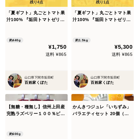
「夏ギフト」丸ごとトマト果
「夏ギフト」丸ごとトマト果
汁100% 『垢田トマトゼリ
汁100% 『垢田トマトゼリ
ー』145g×3P
ー』145g×10P
約440g
約1.5kg
¥1,750
¥5,300
送料 ¥865
送料 ¥865
山口県下関市垢田町
山口県下関市垢田町
百姓家くぼた
百姓家くぼた
【無糖・種無し】信州上田産
かんきつジュレ「いちずみ」
完熟ラズベリー１００％ピュ
バラエティセット 20個（紅
ーレ（１００g×６個）お菓子
まどんな・ぶどう入り）
作りやドリンクに
約600g