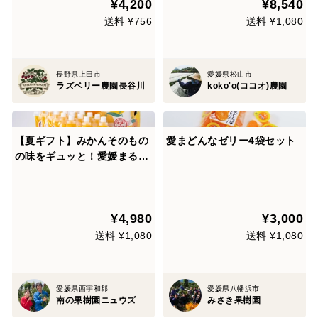
¥4,200
¥8,540
送料 ¥756
送料 ¥1,080
長野県上田市
愛媛県松山市
ラズベリー農園長谷川
koko'o(ココオ)農園
【夏ギフト】みかんそのもの
愛まどんなゼリー4袋セット
の味をギュッと！愛媛まるご
と飲むゼリー(5種15個入)
¥4,980
¥3,000
送料 ¥1,080
送料 ¥1,080
愛媛県西宇和郡
愛媛県八幡浜市
南の果樹園ニュウズ
みさき果樹園