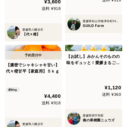
送料 ¥918
¥3,600
送料 ¥918
愛媛県松山市梅津寺町56-87
GUILD Farm
愛媛県八幡浜市
【代々橙】
【お試し】みかんそのものの
味をギュッと！愛媛まるごと
【濃密でシャキシャキ甘い】
飲むゼリー(3種3個入)【ご自
代々橙甘平【家庭用】５ｋｇ
宅お届け限定】
¥1,120
約5kg
送料 ¥360
¥4,400
送料 ¥918
愛媛県西宇和郡
南の果樹園ニュウズ
愛媛県八幡浜市