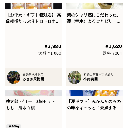
【お中元・ギフト箱対応】 高
梨のシャリ感にこだわった、
級柑橘たっぷりトロトロオレ
梨（幸水）まるごとゼリー
ンジゼリー9本セット
（250g×3個）
¥3,980
¥1,620
送料 ¥1,080
送料 ¥864
愛媛県八幡浜市
和歌山県有田郡湯浅町
みさき果樹園
小南農園
桃太郎 ゼリー 2個セット
【夏ギフト】みかんそのもの
もも 清水白桃
の味をギュッと！愛媛まるご
と飲むゼリー(5種12個入)
約400g