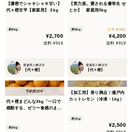
【濃密でシャキシャキ甘い】
【実力派。愛される優等生 せ
代々橙甘平【家庭用】３kg
とか】 家庭用5kg
4.4
(6件)
約3kg
約5kg
¥2,700
¥4,200
送料 ¥918
送料 ¥918
愛媛県八幡浜市
愛媛県八幡浜市
【代々橙】
【代々橙】
【加工用】香り満点！瀬戸内
カットレモン（冷凍・1kg）
代々橙まどんな3kg「一口で
感動する、ゼリー食感のまど
んな」【紅まどんなと同品
約1kg
種】【訳あり】
¥2,500
約3kg