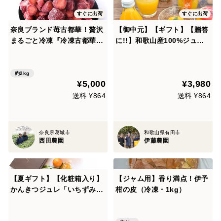
すぐに出荷
すぐに出荷
奈良ブランド苺古都華！贅沢
【御中元】【ギフト】【贈答
まるごと冷凍『冷凍古都華』
に!!】和歌山産100%ジュー
1キロ入り×2パック
ス＆ジュレ 食べ比べ３種【こ
だわりギフト】 V-113
約2kg
¥5,000
¥3,980
送料 ¥864
送料 ¥864
奈良県葛城市
和歌山県有田市
西田農園
伊藤農園
【夏ギフト】【化粧箱入り】
【ジャム用】香り満点！伊予
かんきつジュレ「いちずみ」
柑の皮（冷凍・1kg）
８個入り