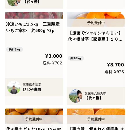
【代々橙】
冷凍いちご1.5kg 三重県産
いちご章姫 約500g ×3p
【濃密でシャキシャキ甘い】
代々橙甘平【家庭用】１０ｋ
ｇ（5㎏×2箱）
約1.5kg
¥3,000
約10kg
送料 ¥702
¥8,700
送料 ¥973
三重県多気郡
ひじや農園
愛媛県八幡浜市
【代々橙】
代々橙まどんな10kg（5㎏×2
【実力派。愛される優等生 せ