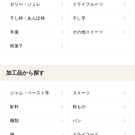
ゼリー・ジュレ
ドライフルーツ
干し柿・あんぽ柿
干し芋
羊羹
その他スイーツ
焼菓子
加工品から探す
ジャム・ペースト等
スイーツ
飲料
粉もの
麺類
パン
麹
ドライフード