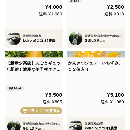
約1kg
¥4,000
¥2,500
送料 ¥1,080
送料 ¥918
愛媛県松山市
愛媛県松山市梅津寺町56-87
koko'o(ココオ)農園
GUILD Farm
【超希少高級】丸ごとギュッ
かんきつジュレ「いちずみ」
と凝縮！濃厚な伊予柑ネクタ
１２個入り
ー“贈答・720ml”
約720mℓ
¥5,500
¥5,100
送料 ¥865
送料 ¥1,080
グランプリ受賞商品
愛媛県松山市
愛媛県松山市梅津寺町56-87
koko'o(ココオ)農園
GUILD Farm