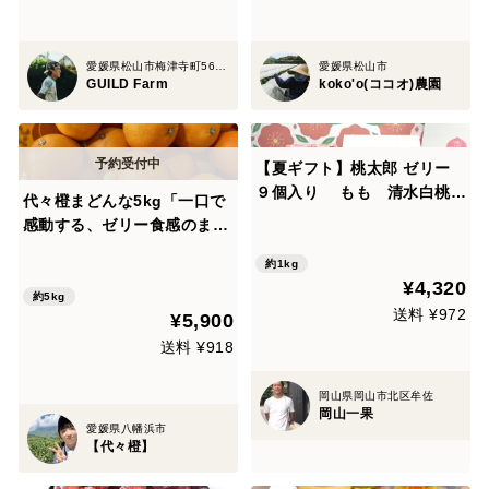
愛媛県松山市梅津寺町56-87
愛媛県松山市
GUILD Farm
koko'o(ココオ)農園
【夏ギフト】桃太郎 ゼリー
９個入り もも 清水白桃
代々橙まどんな5kg「一口で
（86ｇ×9個入り）（約1kgに
感動する、ゼリー食感のまど
て贈答用に最適☆大好評果肉
んな」【紅まどんなと同品
入り！）[
約1kg
種】【訳あり】
¥4,320
約5kg
送料 ¥972
¥5,900
送料 ¥918
岡山県岡山市北区牟佐
岡山一果
愛媛県八幡浜市
【代々橙】