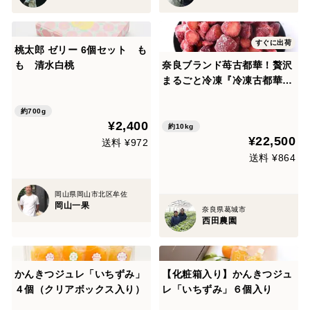
すぐに出荷
桃太郎 ゼリー 6個セット も
も 清水白桃
奈良ブランド苺古都華！贅沢
まるごと冷凍『冷凍古都華』
1キロ入り×10パック
約700g
¥2,400
約10kg
¥22,500
送料 ¥972
送料 ¥864
岡山県岡山市北区牟佐
岡山一果
奈良県葛城市
西田農園
かんきつジュレ「いちずみ」
【化粧箱入り】かんきつジュ
４個（クリアボックス入り）
レ「いちずみ」６個入り