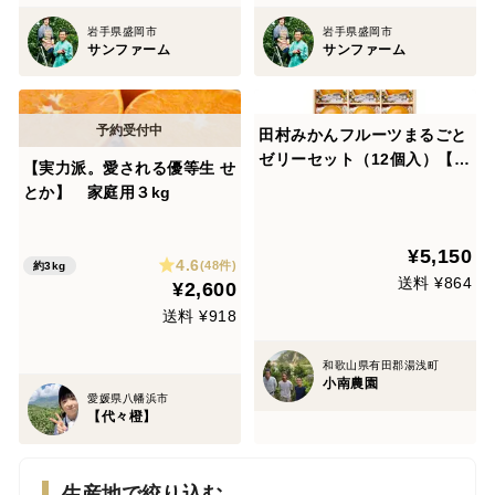
岩手県盛岡市
岩手県盛岡市
サンファーム
サンファーム
田村みかんフルーツまるごと
ゼリーセット（12個入）【夏
【実力派。愛される優等生 せ
ギフト】
とか】 家庭用３kg
¥5,150
4.6
(48件)
約3kg
送料 ¥864
¥2,600
送料 ¥918
和歌山県有田郡湯浅町
小南農園
愛媛県八幡浜市
【代々橙】
生産地で絞り込む