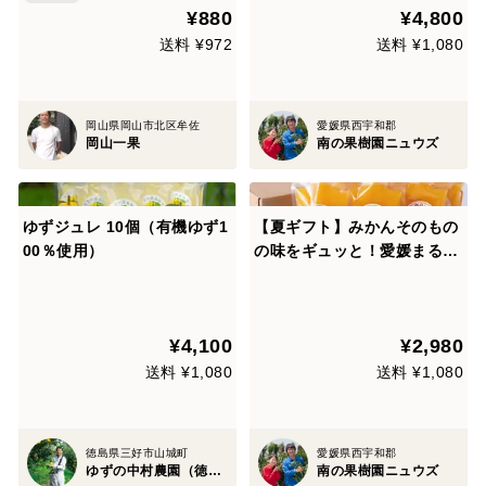
¥880
¥4,800
送料 ¥972
送料 ¥1,080
岡山県岡山市北区牟佐
愛媛県西宇和郡
岡山一果
南の果樹園ニュウズ
ゆずジュレ 10個（有機ゆず1
【夏ギフト】みかんそのもの
00％使用）
の味をギュッと！愛媛まるご
と飲むゼリー(5種6個入)アソ
ート
¥4,100
¥2,980
送料 ¥1,080
送料 ¥1,080
徳島県三好市山城町
愛媛県西宇和郡
ゆずの中村農園（徳島県）
南の果樹園ニュウズ