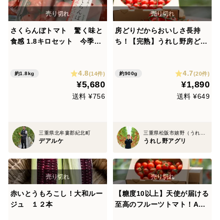
さくらんぼトマト 驚く味と
房どりだからおいしさ長持
食感 1.8キロセット 今季残
ち！【完熟】うれし野房どり
りわずか
トマト（900g）
4.8
4.7
(14件)
(20件)
約1.8kg
約900g
¥5,680
¥1,890
送料 ¥756
送料 ¥649
三重県北牟婁郡紀北町
三重県松阪市嬉野（うれしの）
デアルケ
うれし野アグリ
赤いとうもろこし！大和ルー
【糖度10以上】天使が届ける
ジュ １２本
至高のフルーツトマト！Ang
el Tomato(1キロ)