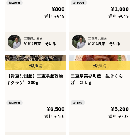
約250g
約200g
¥800
¥1,000
送料 ¥649
送料 ¥649
三重県志摩市
三重県志摩市
ﾊﾞｶﾞｽ農業 そいる
ﾊﾞｶﾞｽ農業 そいる
【貴重な国産】三重県産乾燥
三重県美杉町産 生きくら
キクラゲ 300g
げ ２ｋｇ
約300g
約2kg
¥6,500
¥5,200
送料 ¥756
送料 ¥702