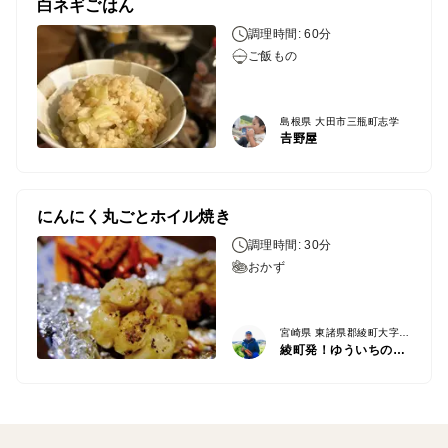
白ネギごはん
調理時間: 60分
ご飯もの
島根県 大田市三瓶町志学
𠮷野屋
にんにく丸ごとホイル焼き
調理時間: 30分
おかず
宮崎県 東諸県郡綾町大字南俣
綾町発！ゆういちの野菜