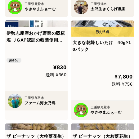
三重県尾鷲市
三重県津市
やきやまふぁーむ
太郎生きくらげ農園
伊勢志摩産おかげ野菜の藍糀
塩 ＪGAP認証の藍葉使用の
大きな乾燥しいたけ 40g×1
お塩！ おまかせ２袋！２つの
0パック
フレイバ―
約60g
¥830
送料 ¥360
¥7,800
送料 ¥756
三重県鳥羽市
ファーム海女乃島
三重県尾鷲市
やきやまふぁーむ
ザ ピーナッツ（大粒落花生）
ザ ピーナッツ（大粒落花生）