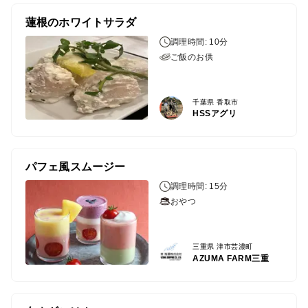
蓮根のホワイトサラダ
調理時間: 10分
ご飯のお供
千葉県 香取市
HSSアグリ
パフェ風スムージー
調理時間: 15分
おやつ
三重県 津市芸濃町
AZUMA FARM三重