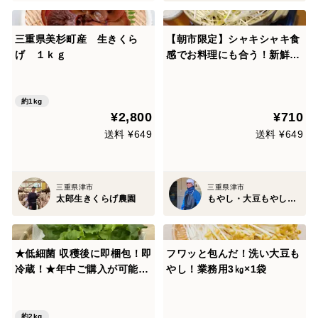
三重県美杉町産 生きくら
【朝市限定】シャキシャキ食
げ １ｋｇ
感でお料理にも合う！新鮮な
緑豆根切りもやし(500g x 2
パック)
約1kg
¥2,800
¥710
送料 ¥649
送料 ¥649
三重県津市
三重県津市
太郎生きくらげ農園
もやし・大豆もやし製造卸 小銭商店
★低細菌 収穫後に即梱包！即
フワッと包んだ！洗い大豆も
冷蔵！★年中ご購入が可能！
やし！業務用3㎏×1袋
農薬不使用！植物工場の洗わ
ずにそのまま食べれる「キレ
イな」リーフレタス【大ぶり
約2kg