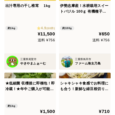
出汁専用の干し椎茸 1kg
伊勢志摩産！水耕栽培スイー
トバジル 100ｇ 有機種子使
用
4.9
(60件)
約1kg
約100g
¥11,500
¥650
送料 ¥756
送料 ¥756
三重県尾鷲市
三重県鳥羽市
やきやまふぁーむ
ファーム海女乃島
★低細菌 収穫後に即梱包！即
シャキシャキ食感でお料理に
冷蔵！★年中ご購入が可能！
も合う！新鮮な緑豆根切りも
農薬不使用！植物工場の洗わ
やし(500g x 2パック)
ずにそのまま食べれる「キレ
イな」リーフレタス【大ぶり
約1kg
¥1,500
¥710
10株入り 1株平均100g】ク