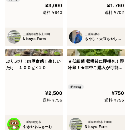
¥3,000
¥1,760
20株入り 1株平均100g】ク
リーンルームで水耕栽培！
送料 ¥940
送料 ¥702
三重県鈴鹿市上田町
三重県津市
Nissyo-Farm
もやし・大豆もやし製造卸 小銭商店
ぷりぷり！肉厚食感！生しい
★低細菌 収穫後に即梱包！即
たけ １００ｇ×１０
冷蔵！★年中ご購入が可能！
農薬不使用！植物工場の洗わ
ずにそのまま食べれる「キレ
イな」リーフレタス【大ぶり
約500g
¥2,500
¥750
5株入り 1株平均100g】クリ
ーンルームで水耕栽培！
送料 ¥756
送料 ¥756
三重県尾鷲市
三重県鈴鹿市上田町
やきやまふぁーむ
Nissyo-Farm