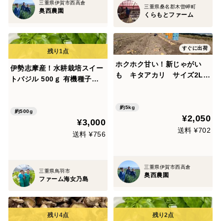
三重県伊賀市西高倉
三重県桑名郡木曽岬町
奥西農園
くらもとファーム
すぐに出荷
ホクホク甘い！新じゃがい
伊勢志摩産！水耕栽培スイー
も キタアカリ サイズ2L 5
トバジル 500ｇ 有機種子使
ｋｇ
用
約5kg
約500g
¥2,050
¥3,000
送料 ¥702
送料 ¥756
三重県伊賀市西高倉
三重県鳥羽市
奥西農園
ファーム海女乃島