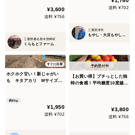
¥1,760
技術が生み出す独特の触感と
送料 ¥702
¥3,600
甘さ
送料 ¥756
三重県津市
もやし・大豆もやし製造卸 小銭商店
三重県桑名郡木曽岬町
くらもとファーム
すぐに出荷
ホクホク甘い！新じゃがい
【お買い得】プチっとした独
も キタアカリ Mサイズ5
特の食感！平均糖度10度越え
ｋｇ
(令和3年5月)完熟フルーツミ
ニトマト「ひめトマ」 8パ
約5kg
ック
¥1,950
¥3,800
送料 ¥702
送料 ¥756