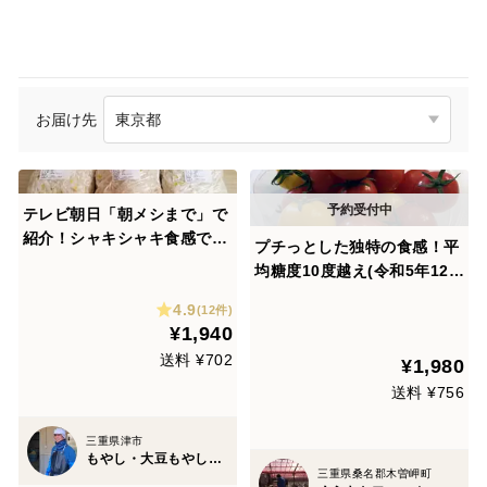
お届け先
テレビ朝日「朝メシまで」で
紹介！シャキシャキ食感でお
プチっとした独特の食感！平
料理にも合う！新鮮な緑豆根
均糖度10度越え(令和5年12
切りもやし(1kg x 3パック)
月)完熟フルーツミニトマト
4.9
(12件)
「ひめトマ」 4パック 人
¥1,940
気No.1
送料 ¥702
¥1,980
送料 ¥756
三重県津市
もやし・大豆もやし製造卸 小銭商店
三重県桑名郡木曽岬町