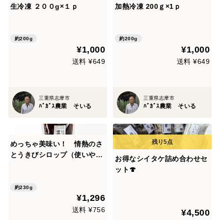
生冷凍 ２００g×１ｐ
加熱冷凍 200ｇ×1ｐ
約200g
約200g
¥1,000
¥1,000
送料 ¥649
送料 ¥649
三重県志摩市
三重県志摩市
ﾊﾞｶﾞｽ農業 そいる
ﾊﾞｶﾞｽ農業 そいる
めっちゃ美味い！ 情熱のさ
とうきびシロップ（使いやす
お得なシイタケ詰め合わせセ
い230g）
ット🍄
約230g
¥1,296
送料 ¥756
¥4,500