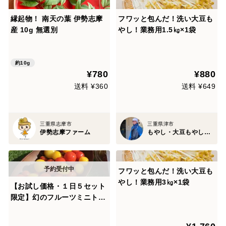
縁起物！ 南天の葉 伊勢志摩
フワッと包んだ！洗い大豆も
産 10g 無選別
やし！業務用1.5㎏×1袋
約10g
¥780
¥880
送料 ¥360
送料 ¥649
三重県志摩市
三重県津市
伊勢志摩ファーム
もやし・大豆もやし製造卸 小銭商店
フワッと包んだ！洗い大豆も
やし！業務用3㎏×1袋
【お試し価格・１日５セット
限定】幻のフルーツミニトマ
ト 平均糖度10度超え ひめ
トマ 8パック 独自の栽培