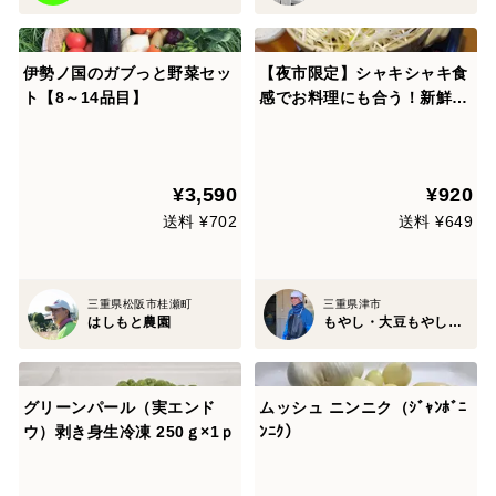
伊勢ノ国のガブっと野菜セッ
【夜市限定】シャキシャキ食
ト【8～14品目】
感でお料理にも合う！新鮮な
緑豆根切りもやし(500g x 3
パック)
¥3,590
¥920
送料 ¥702
送料 ¥649
三重県松阪市桂瀬町
三重県津市
はしもと農園
もやし・大豆もやし製造卸 小銭商店
グリーンパール（実エンド
ムッシュ ニンニク（ｼﾞｬﾝﾎﾞﾆ
ウ）剥き身生冷凍 250ｇ×1ｐ
ﾝﾆｸ）