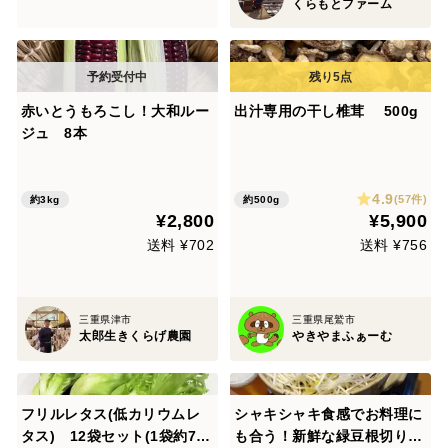
くらもとファーム
赤いとうもろこし！大和ルー
出汁専用の干し椎茸 500g
ジュ 8本
4.9
(57件)
約3kg
約500g
¥2,800
¥5,900
送料 ¥702
送料 ¥756
三重県津市
三重県尾鷲市
太郎生きくらげ農園
やきやまふぁーむ
フリルレタス(低カリウムレ
シャキシャキ食感でお料理に
タス) 12袋セット(1袋約70
も合う！新鮮な緑豆根切りも