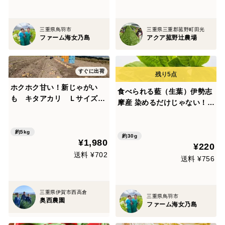
三重県鳥羽市
三重県三重郡菰野町田光
ファーム海女乃島
アクア菰野辻農場
すぐに出荷
ホクホク甘い！新じゃがい
食べられる藍（生葉）伊勢志
も キタアカリ Ｌサイズ5
摩産 染めるだけじゃない！話
ｋｇ
題のスーパーフード藍！
約5kg
約30g
¥1,980
¥220
送料 ¥702
送料 ¥756
三重県伊賀市西高倉
三重県鳥羽市
奥西農園
ファーム海女乃島