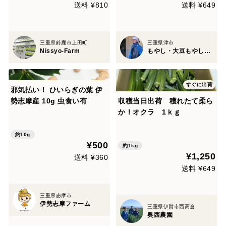
リーンルームで水耕栽培！
送料 ¥810
送料 ¥649
三重県鈴鹿市上田町
三重県津市
Nissyo-Farm
もやし・大豆もやし製造卸 小銭商店
すぐに出荷
邪気払い！ ひいらぎの葉 伊
勢志摩産 10g 虫食い有
収穫当日出荷 穫れたて柔ら
か！オクラ 1ｋｇ
約10g
¥500
約1kg
¥1,250
送料 ¥360
送料 ¥649
三重県志摩市
伊勢志摩ファーム
三重県伊賀市西高倉
奥西農園