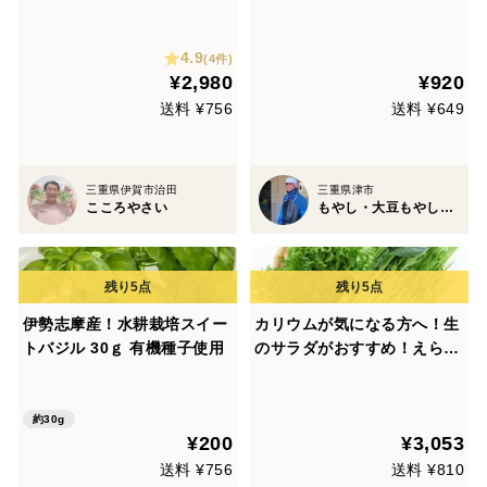
g入り)
やし(500g x 3パック)
4.9
(4件)
¥2,980
¥920
送料 ¥756
送料 ¥649
三重県伊賀市治田
三重県津市
こころやさい
もやし・大豆もやし製造卸 小銭商店
伊勢志摩産！水耕栽培スイー
カリウムが気になる方へ！生
トバジル 30ｇ 有機種子使用
のサラダがおすすめ！えらべ
る10袋セット低カリウム野菜
「Dr,ULHAドクターウルハ」
約30g
¥200
¥3,053
送料 ¥756
送料 ¥810