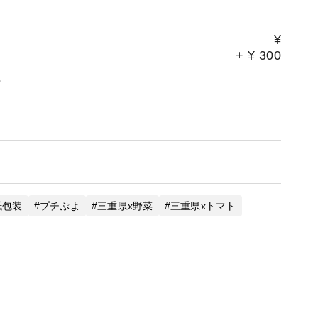
¥
+
¥
300
。
紙包装
プチぷよ
三重県x野菜
三重県xトマト