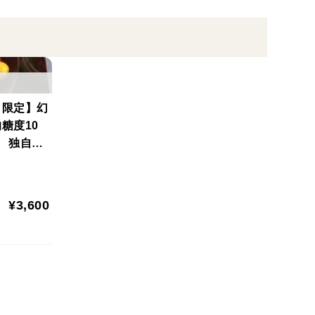
ルーツのようなミニトマトです。
が楽しめます。
とした後味が特徴です。
ト限定】幻
他では味わえない特別な風味と食感を実現しました。
糖度10
 独自の
栽培
触感と甘さ
¥3,600
 🎁
フト 🍅
と贅沢なご褒美トマト 🍷