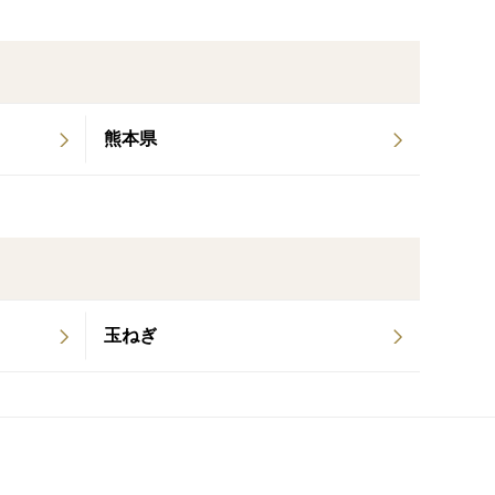
ある贈り物に 💐
ることがありますが、最も美味しい状態でお届けするた
熊本県
冷蔵庫で保存し、お早めにお召し上がりください。
洗ってください。
れも「ひめトマ」の魅力のひとつです。
、時期によって異なります。黄色トマトのみのリクエス
って個々の重さにばらつきがある点をご理解ください。
玉ねぎ
レゼントしませんか？
きをお届けします 🎁