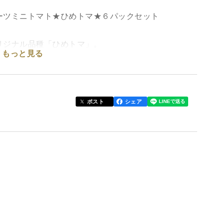
ーツミニトマト★ひめトマ★６パックセット
リジナル品種「ひめトマ」。
もっと見る
もぴったりなフルーツミニトマトです。
。
お父さんへ、ヘルシーで美味しい“ありがとう”を贈
ポスト
シェア
いミニトマト 📸
く異なる「ぷにゅぷにゅ」食感 🤲
わい 😋
別なトマト 🛍️
適 🎁