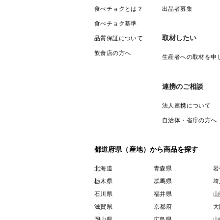
食べチョクとは？
出品者募集
食べチョク基準
取材したい
品質保証について
飲食店の方へ
生産者への取材を申
連携のご相談
法人連携について
自治体・省庁の方へ
都道府県（産地）から商品を探す
北海道
青森県
岩
栃木県
群馬県
埼
石川県
福井県
山
滋賀県
京都府
大
岡山県
広島県
山