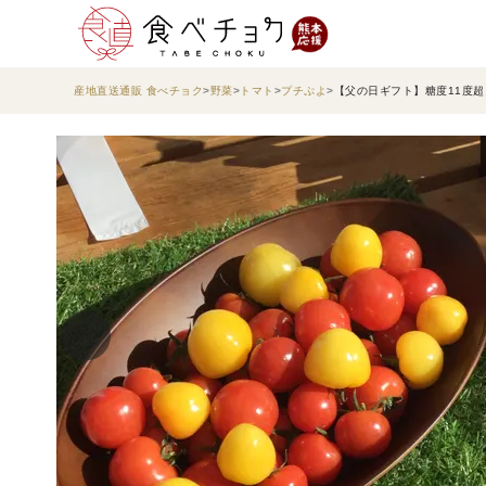
産地直送通販 食べチョク
野菜
トマト
プチぷよ
【父の日ギフト】糖度11度超