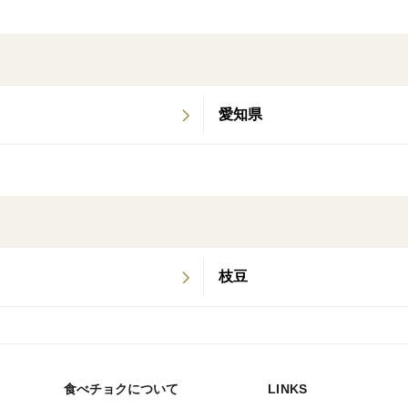
✔️ 「ありがとう」の気持ちを込めた、センス
【📢お買い上げ前にご確認ください】
✔️ 超完熟のため、配送中に皮が一部破れ
めご了承ください。
愛知県
✔️ クール便で発送いたします。到着後は
✔️ 皮が非常に薄いため、洗う際は優しく
✔️ トマトのサイズはバラバラですが、そ
✔️ 黄色のトマトが入ることがありますが
トは承っておりません。
✔️ パックの重量は目安です。大きさによ
枝豆
🎁 今年の父の日は、“おいしい健康”をプ
特別なひと粒「ひめトマ」で、笑顔のひとと
食べチョクについて
LINKS