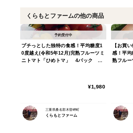
くらもとファームの他の商品
プチっとした独特の食感！平均糖度1
【お買い
0度越え(令和5年12月)完熟フルーツミ
感！平均糖
ニトマト「ひめトマ」 4パック 人
熟フル
気No.1
8パック
¥1,980
三重県桑名郡木曽岬町
くらもとファーム