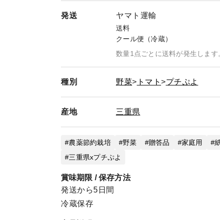
発送
ヤマト運輸
送料
クール便（冷蔵）
数量1点ごとに送料が発生します
種別
野菜
トマト
プチぷよ
産地
三重県
農薬節約栽培
野菜
贈答品
家庭用
三重県xプチぷよ
賞味期限 / 保存方法
発送から5日間
冷蔵保存