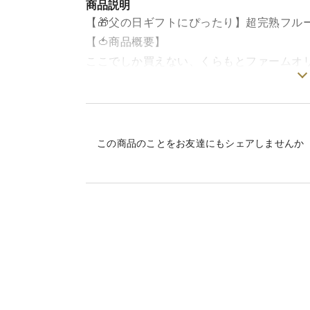
商品説明
【🎁父の日ギフトにぴったり】超完熟フル
【🍅商品概要】
ここでしか買えない、くらもとファームオ
さくらんぼのように可愛らしく、贈り物に
超完熟の状態で収穫し、新鮮なままお届け
今年の父の日は、いつも頑張ってくれている
りませんか？
この商品のことをお友達にもシェアしませんか
【✨ひめトマの特徴】
✔️ 綺麗な光沢があり、インスタ映えする美し
✔️ 皮が薄く、普通のミニトマトとはまった
✔️ 酸味と甘さが絶妙に調和し、クセになる味
✔️ 一般のスーパーには一切流通していない特
✔️ ギフトボックス入りで、贈答品としても最