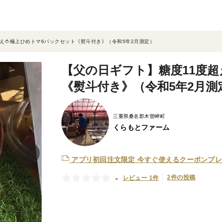
え🍅極上ひめトマ6パックセット《熨斗付き》（令和5年2月測定）
【父の日ギフト】糖度11度超
《熨斗付き》（令和5年2月測
三重県桑名郡木曽岬町
くらもとファーム
アプリ初回注文限定
今すぐ使えるクーポンプレ
-
2件の投稿
レビュー 1件