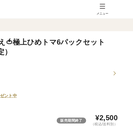
メニュー
え🍅極上ひめトマ6パックセット
定）
ゼント中
¥
2,500
販売期間終了
（税込/送料別）