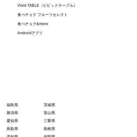
Vivid TABLE（ビビッドテーブル）
食べチョク フルーツセレクト
食べチョク&more
Androidアプリ
福島県
茨城県
新潟県
富山県
愛知県
三重県
鳥取県
島根県
高知県
福岡県