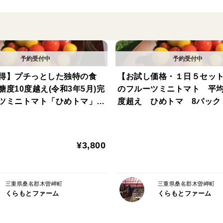
【🍽️味のこだわり】
甘さと酸味のバランスが取れた、まるでフ
糖度もフルーツ並みに高く、濃厚な味わい
酸味もしっかり感じられるため、さっぱり
【🌿栽培のこだわり】
得】プチっとした独特の食
【お試し価格・１日５セッ
くらもとファーム独自の栽培方法により、
度10度越え(令和3年5月)完
のフルーツミニトマト 平均
ーツミニトマト「ひめトマ」
度超え ひめトマ 8パック
💧 1日16～40回以上の少量・多潅水による
栽培技術が生み出す独特の
🌱 極力農薬を使わない低農薬栽培
¥3,800
【🎀父の日ギフトとしての魅力】
✔️ 高級感のある専用ギフトボックスでお届け
三重県桑名郡木曽岬町
三重県桑名郡木曽岬町
くらもとファーム
くらもとファーム
✔️ お父さんの健康を気遣う“想い”が伝わるギ
✔️ お酒のおつまみにもぴったりな、ちょっ