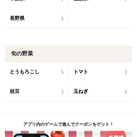
※中に虫が入り込んでいないかどうか検品するため、す
べて穂をカットしております。
長野県
☆平日発送のみとなりますが、特記事項に「土曜着希
望」などご記入いただきましたら
可能な限り対応させていただきます。
旬の野菜
☆５ｋｇ(10~15本)、他品種、食べ比べセットもありま
とうもろこし
トマト
す！
枝豆
玉ねぎ
インスタグラムやホームページあります☆
とうもろこしや他野菜の育ってる様子をアップしていき
ます～
https://e-broccoli.co.jp/
アプリ内のゲームで遊んでクーポンをゲット！