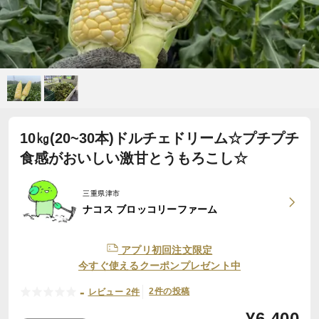
10㎏(20~30本)ドルチェドリーム☆プチプチ
食感がおいしい激甘とうもろこし☆
三重県津市
ナコス ブロッコリーファーム
アプリ初回注文限定
今すぐ使えるクーポンプレゼント中
-
2件の投稿
レビュー 2件
¥
6,400