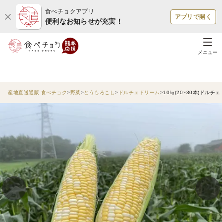
食べチョクアプリ
アプリで開く
便利なお知らせが充実！
メニュー
産地直送通販 食べチョク
野菜
とうもろこし
ドルチェドリーム
10㎏(20~30本)ド