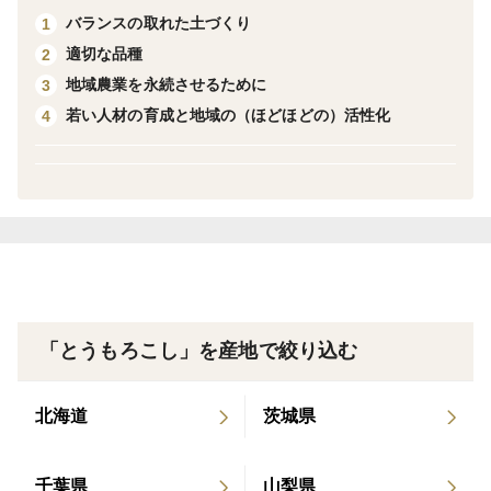
バランスの取れた土づくり
1
今年は３月１０日ごろから種まきをして、６月後半ごろ
適切な品種
2
から７月前半まで収穫をします。ほんの２～３週間だけ
地域農業を永続させるために
3
の短い期間だけの販売ですが、実はとうもろこしはブ
若い人材の育成と地域の（ほどほどの）活性化
4
ロッコリーやアレッタをおさえてダントツの一番人
気！！あま～いとうもろこしに感動されて、贈答品にさ
れる方もたくさんおられます。
直売所では行列ができるくらい、たくさんのお客様がお
買い求めに来られます！
※天候により収穫開始日は前後しますので、最初の発送
「とうもろこし」を産地で絞り込む
日は、収穫開始日によってずれる事があります。
北海道
茨城県
※本数はあくまでも目安です。育成具合・品種により記
載された本数とは異なる場合があります。
千葉県
山梨県