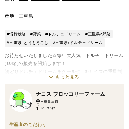
産地
三重県
慣行栽培
野菜
ドルチェドリーム
三重県x野菜
三重県xとうもろこし
三重県xドルチェドリーム
お待たせいたしました☆毎年大人気！ドルチェドリーム
(10kg)の販売を開始します！
朝どりドルチェドリームをクール便100サイズの重量制
もっと見る
限10㎏ギリギリまで、入るだけ詰めてその日のうちに発
送！
ナコス ブロッコリーファーム
三重県津市
ナコスのとうもろこしのメイン品種のひとつ、バイカ
18いいね
ラーのドルチェドリームです。甘味が強く、つぶの皮が
薄くプチプチとした食感がたまりません。
生産者のこだわり