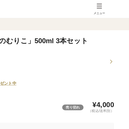
メニュー
むりこ」500ml 3本セット
ゼント中
¥
4,000
売り切れ
（税込/送料別）