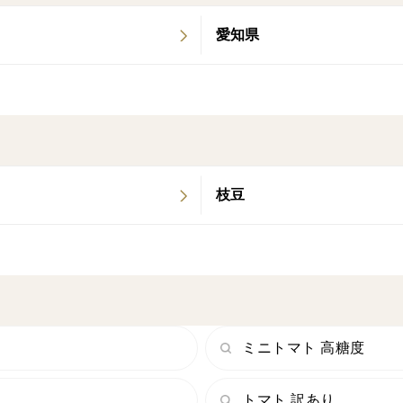
名称：高糖度ミニトマトジュース
愛知県
原材料名：ミニトマト
賞味期限：2026年1月10日
保存方法：直射日光をさけ、常温、冷蔵（1
販売者：株式会社岡村農園
三重県桑名市長島町松蔭200
製造者：株式会社e-パック
岐阜県岐阜市岩滝西1丁目372-2
枝豆
栄養成分表示100mlあたり（推定値）
エネルギー 17kcal
たんぱく質 0.7g
脂質 0.1g
炭水化物 4.0g
ミニトマト 高糖度
食塩相当量 0.0g
トマト 訳あり