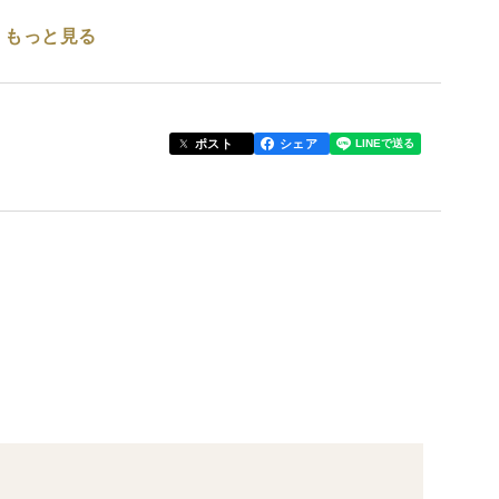
もっと見る
トマトジュースです。
りおいしいです。
立てになっています。
ポスト
シェア
だ濃縮仕立てになっています。
がかなり少ないです。