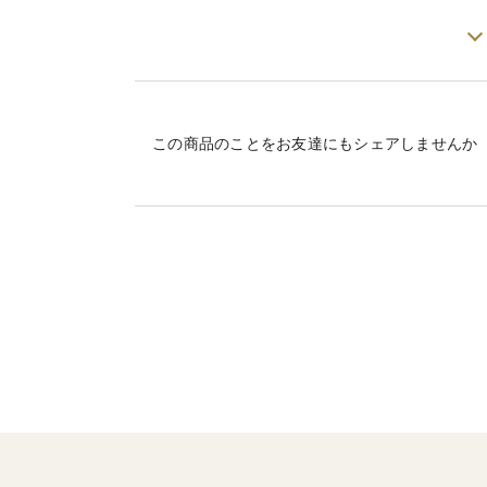
▼品種・味の特徴・食べ方
高糖度ミニトマトをそのまま濃縮したミニ
元のミニトマトが高糖度なので、味はかな
食塩、添加物を一切含まない【無添加】仕
この商品のことをお友達にもシェアしませんか
1瓶に高糖度ミニトマト80粒以上詰め込ん
▼数量
1箱に3本いれて配送させていただきます。
▼栽培/生産方法、こだわり
世界の技術で栽培しているので、味のブレ
商品名：のむりこ 500ml