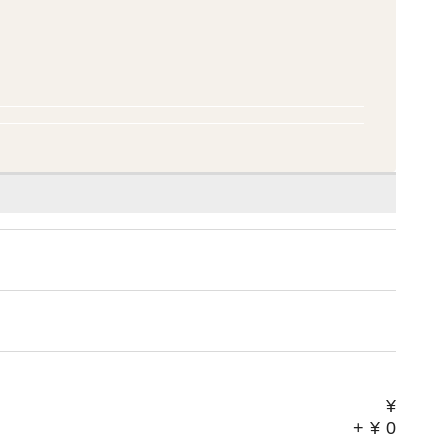
¥
+
¥
0