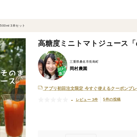
0ml 3本セット
高糖度ミニトマトジュース「の
三重県桑名市長島町
岡村農園
アプリ初回注文限定
今すぐ使えるクーポンプレ
-
5件の投稿
レビュー 3件