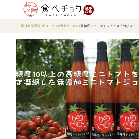
産地直送通販 食べチョク
野菜
トマト
高糖度ミニトマトジュース「のむりこ」50