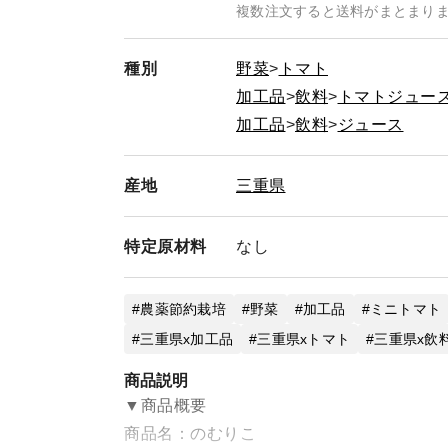
複数注文すると送料がまとまり
種別
野菜
トマト
加工品
飲料
トマトジュー
加工品
飲料
ジュース
産地
三重県
特定
原材料
なし
農薬節約栽培
野菜
加工品
ミニトマト
三重県x加工品
三重県xトマト
三重県x飲
商品説明
▼商品概要
商品名：のむりこ