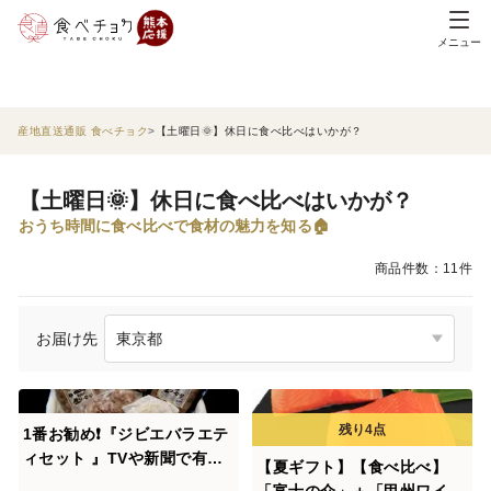
メニュー
産地直送通販 食べチョク
【土曜日🌞】休日に食べ比べはいかが？
【土曜日🌞】休日に食べ比べはいかが？
おうち時間に食べ比べで食材の魅力を知る🏠
商品件数：11件
お届け先
1番お勧め❗️『ジビエバラエテ
ィセット 』TVや新聞で有名
【夏ギフト】【食べ比べ】
です 今がお買い得です‼️