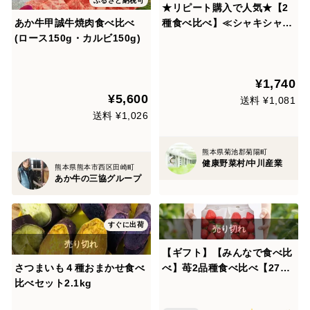
ふるさと納税可
★リピート購入で人気★【2
あか牛甲誠牛焼肉食べ比べ
種食べ比べ】≪シャキシャキ
(ロース150g・カルビ150g)
≫（ふわっふわ）6個【熨斗
付き】
¥1,740
¥5,600
送料 ¥1,081
送料 ¥1,026
熊本県菊池郡菊陽町
健康野菜村/中川産業
熊本県熊本市西区田崎町
あか牛の三協グループ
すぐに出荷
【ギフト】【みんなで食べ比
さつまいも４種おまかせ食べ
べ】苺2品種食べ比べ【270
比べセット2.1kg
ｇ】２パック