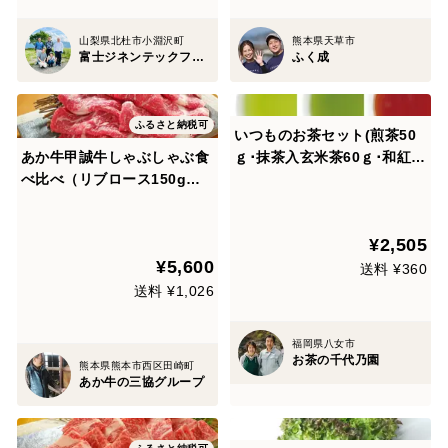
山梨県北杜市小淵沢町
熊本県天草市
富士ジネンテックファーム
ふく成
ふるさと納税可
いつものお茶セット(煎茶50
あか牛甲誠牛しゃぶしゃぶ食
ｇ･抹茶入玄米茶60ｇ･和紅茶
べ比べ（リブロース150g・
ティーパック）
モモ150g）
¥2,505
¥5,600
送料 ¥360
送料 ¥1,026
福岡県八女市
お茶の千代乃園
熊本県熊本市西区田崎町
あか牛の三協グループ