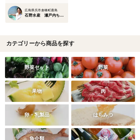
広島県呉市倉橋町鹿島
石野水産 瀬戸内ちりめん ひじき
カテゴリーから商品を探す
野菜セット
野菜
果物
肉
卵・乳製品
はちみつ
魚介類
お酒