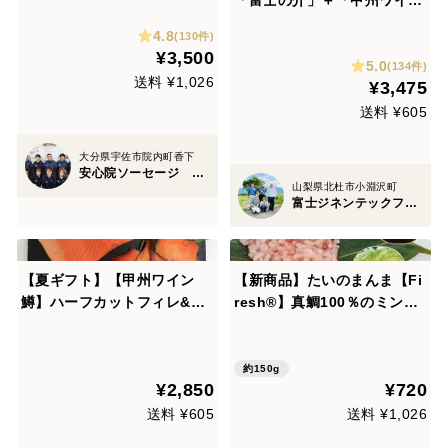
「富士の介」＋「甲州ワイン
熨斗対応可 ジビエが初めて
鱒」カットフィレ 各1枚 計5
4.8
な方やジビエが苦手な方に食
(130件)
60g
¥3,500
べて欲しいです♪
5.0
(134件)
送料 ¥1,026
¥3,475
送料 ¥605
大分県宇佐市院内町香下
安心院ソーセージ 宇佐ジビエファクトリー
山梨県北杜市小淵沢町
富士ジネンテックファーム
【夏ギフト】【甲州ワイン
【新商品】たいのまんま【Fi
鱒】ハーフカットフィレ&燻
resh®】真鯛100％のミンチ
製セット (合計 430g以上)
（150ｇ）
約150g
¥2,850
¥720
送料 ¥605
送料 ¥1,026