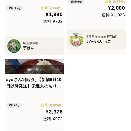
5.0
(43件)
約540g
¥2,000
4.6
(144件)
約2.1kg
¥1,980
送料 ¥1,026
送料 ¥702
福岡県うきは市浮羽町
よかもんいちご
埼玉県飯能市
芋はん
ayaさん1個だけ【新物6月10
日以降発送】栄進丸のちりめ
ん 320g ちりめん=高級で
すが 見た目で家庭用のちり
5.0
めんお得に！栄進丸のちりめ
(195件)
約320g
¥2,376
ん２袋！プチギフト【４セッ
トまで一緒】
送料 ¥972