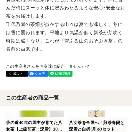
んだ時にスーッと体に浸みわたるような安心･安全なお
茶をお届けします。
千代乃園の茶畑が点在する山々は夏でも涼しく、冬に
は雪に覆われます。平地より気温が低く新茶が芽吹く
時期は遅くなり、これが「雪ふる山のおそぶき茶」の
名前の由来です。
この生産者さんをお友達に紹介しませんか？
ポスト
シェア
この生産者の商品一覧
茶の道40年の園主が育てた八
八女茶を全国へ！煎茶春陽と
女茶【上級煎茶：深雪】100
深雪と白折(月)のセット