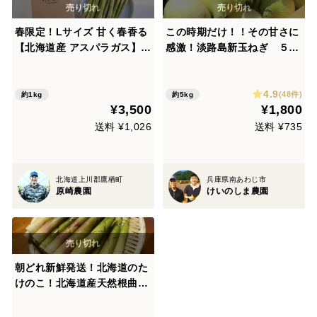
春限定！Lサイズ 甘く春香る
この時期だけ！！その甘さに
【北海道産 アスパラガス】1
感激！淡路島新玉ねぎ ５ｋ
kg（2月中旬～予約受付中）
ｇ（早生・七宝）
4.9
(48件)
約1kg
約5kg
¥3,500
¥1,800
送料 ¥1,026
送料 ¥735
北海道上川郡鷹栖町
兵庫県南あわじ市
原崎農園
けいのしま農園
朝どれ新鮮発送！北海道のた
けのこ！北海道産天然根曲り
竹1kg【予約受付中】姫竹