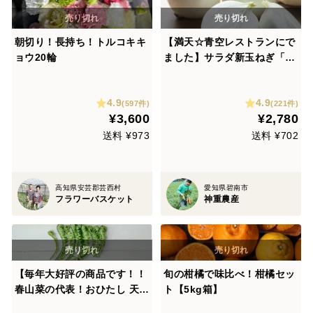
朝切り！長持ち！トルコキキ
【満天☆青空レストランにで
ョウ20輪
ました】サラダ新玉ねぎ「旬
玉」生がおいしい！神重農産
のブランド玉ねぎ 秀品5㎏
4.9
4.9
(597件)
(221件)
¥3,600
¥2,780
送料 ¥973
送料 ¥702
高知県安芸郡芸西村
愛知県碧南市
フラワーバスケット
神重農産
【毎年大好評の商品です！！
旬の柑橘で味比べ！柑橘セッ
春山菜の代表！おひたし 天ぷ
ト【5kg箱】
ら ごま和え ナムルに！】天