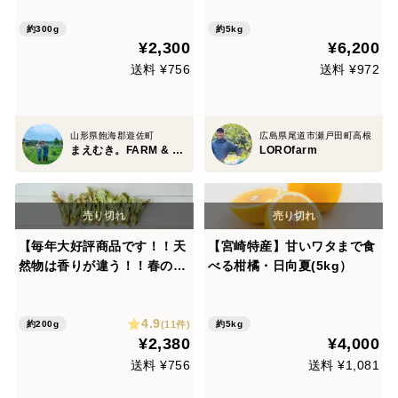
然こごみ 約300g ＋オマケ1
種【2026年予約注文】
約300g
約5kg
¥2,300
¥6,200
送料 ¥756
送料 ¥972
山形県飽海郡遊佐町
広島県尾道市瀬戸田町高根
まえむき。FARM & SHOP
LOROfarm
【毎年大好評商品です！！天
【宮崎特産】甘いワタまで食
然物は香りが違う！！春の味
べる柑橘・日向夏(5kg）
覚の定番！！】山菜の王様 採
れたて天然たらの芽 約200g
4.9
＋オマケ1種【2026年予約注
(11件)
約200g
約5kg
¥2,380
¥4,000
文】
送料 ¥756
送料 ¥1,081