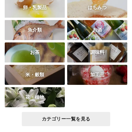
卵・乳製品
はちみつ
魚介類
お酒
お茶
調味料
米・穀類
加工品
花・植物
カテゴリー一覧を見る