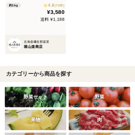
4.8
(70件)
約1kg
¥3,580
送料 ¥1,188
北海道磯谷郡湯里
堀山楽商店
カテゴリーから商品を探す
野菜セット
野菜
果物
肉