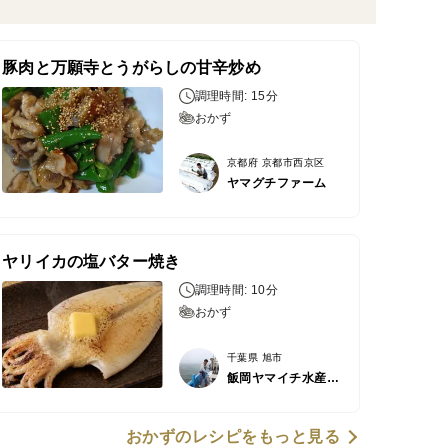
豚肉と万願寺とうがらしの甘辛炒め
調理時間: 15分
おかず
京都府 京都市西京区
ヤマグチファーム
ヤリイカの塩バター焼き
調理時間: 10分
おかず
千葉県 旭市
飯岡ヤマイチ水産-大納屋-
おかずのレシピをもっと見る