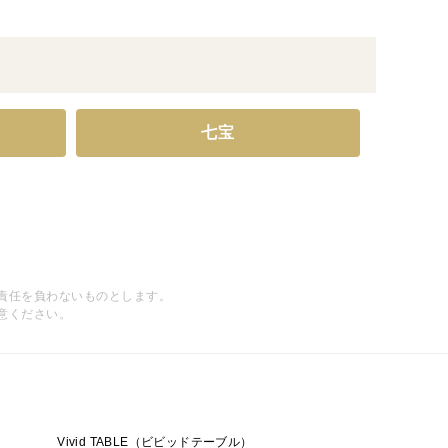
七宝
責任を負わないものとします。
意ください。
Vivid TABLE（ビビッドテーブル）