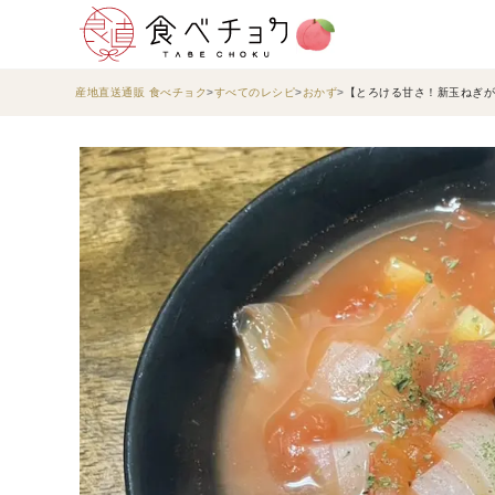
産地直送通販 食べチョク
すべてのレシピ
おかず
【とろける甘さ！新玉ねぎが