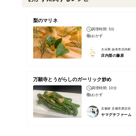
梨のマリネ
調理時間: 5分
おかず
大分県 由布市庄内町
庄内梨の藤原
万願寺とうがらしのガーリック炒め
調理時間: 10分
おかず
京都府 京都市西京区
ヤマグチファーム