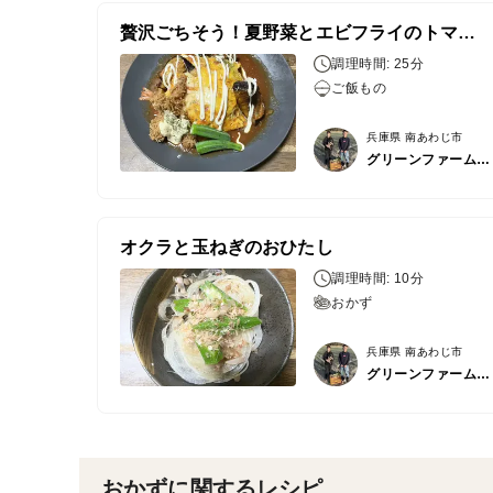
贅沢ごちそう！夏野菜とエビフライのトマトソースオムライス
調理時間: 25分
ご飯もの
兵庫県 南あわじ市
グリーンファーム居内
オクラと玉ねぎのおひたし
調理時間: 10分
おかず
兵庫県 南あわじ市
グリーンファーム居内
おかずに関するレシピ