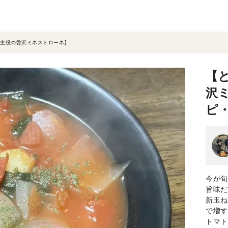
主役の贅沢ミネストローネ】
【
沢
ピ
今が旬
旨味だ
新玉ね
で増す
トマト