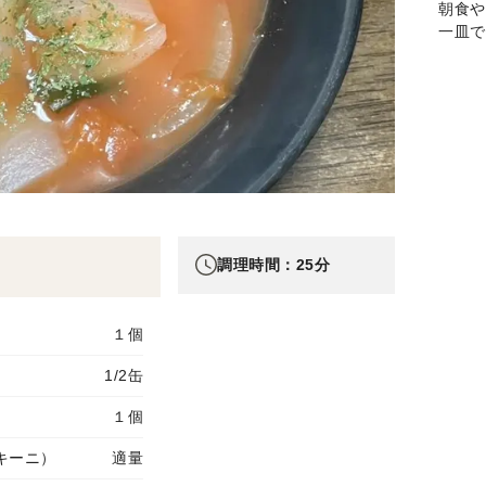
朝食や
一皿で
調理時間：25分
１個
1/2缶
１個
キーニ）
適量