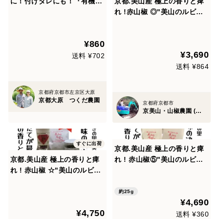
に！付けダレにも！『有機赤
京都.美山産 極上の香りと痺
しそのお酢』【有機農家の万
れ !赤山椒 ◎"美山のルビ
能調味料】2019年料理マス
ー"ミル容器入と詰替用のセ
ターズブランド認証取得【同
ット
¥860
梱可】
¥3,690
送料 ¥702
送料 ¥864
京都府京都市左京区大原
京都大原 つくだ農園
京都府京都市
京美山・山椒農園 (内儀家)
すぐに出荷
京都.美山産 極上の香りと痺
京都.美山産 極上の香りと痺
れ ! 赤山椒⑤"美山のルビ
れ ! 赤山椒 ☆"美山のルビ
ー"詰替５パック
ー"と山椒胡椒 "サンショー
ブギー"＃２
約25g
¥4,690
¥4,750
送料 ¥360