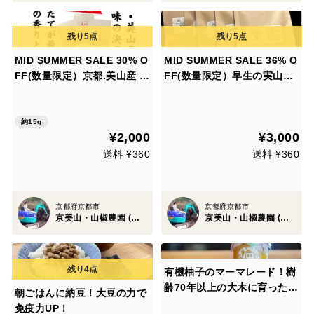
MID SUMMER SALE 30% O
MID SUMMER SALE 36% O
FF(数量限定）京都.美山産 極
FF(数量限定）早生の実山
上の香りと痺れ ! 赤山椒
椒"Sansyo Jade" 詰替5個
③"美山のルビー"詰替３パッ
セット
ク
約15g
¥2,000
¥3,000
送料 ¥360
送料 ¥360
京都府京都市
京都府京都市
京美山・山椒農園 (内儀家)
京美山・山椒農園 (内儀家)
有機柚子のマーマレード！樹
齢70年以上の大木に育った柚
朝ごはんに納豆！大豆の力で
子！香り高い本柚子を丸ごと
免疫力UP！