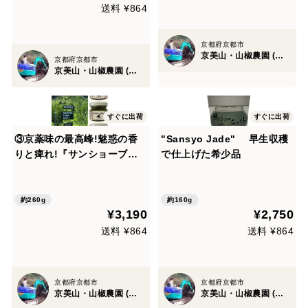
送料 ¥864
京都府京都市
京美山・山椒農園 (内儀家)
京都府京都市
京美山・山椒農園 (内儀家)
すぐに出荷
すぐに出荷
③京薬味の最高峰!魅惑の香
"Sansyo Jade" 早生収穫
りと痺れ!『サンショーブギ
で仕上げた希少品
ー』山椒胡椒3個セット
約260g
約160g
¥3,190
¥2,750
送料 ¥864
送料 ¥864
京都府京都市
京都府京都市
京美山・山椒農園 (内儀家)
京美山・山椒農園 (内儀家)