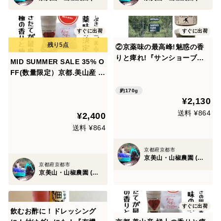
すぐに出荷
すぐに出荷
②京薬味の最高峰!魅惑の香
りと痺れ!『サンショーブギ
MID SUMMER SALE 35% O
ー』山椒胡椒2個セット
FF(数量限定）京都.美山産 極
上の香りと痺れ !赤山椒
約170g
◎"美山のルビー"ミル容器入
¥2,130
と詰替用のセット
送料 ¥864
¥2,400
送料 ¥864
京都府京都市
京美山・山椒農園 (内儀家)
京都府京都市
京美山・山椒農園 (内儀家)
すぐに出荷
飲むお酢に！ドレッシング