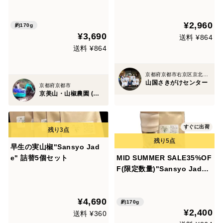
り1本と詰替1個のセット！
¥2,960
約170g
¥3,690
送料 ¥864
送料 ¥864
京都府京都市右京区京北塔町
山国さきがけセンター
京都府京都市
京美山・山椒農園 (内儀家)
すぐに出荷
早生の実山椒"Sansyo Jad
e" 詰替5個セット
MID SUMMER SALE35%OF
F(限定数量)"Sansyo Jade"
早生収穫で仕上げた希少品.
ミル容器入り1本と詰替1個の
¥4,690
セット！
約170g
¥2,400
送料 ¥360