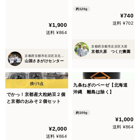
使ったマーマレードタイプの
ジャム！有機農家の加工品！
約120g
¥740
送料 ¥702
¥1,900
送料 ¥864
京都府京都市左京区大原
京都大原 つくだ農園
京都府京都市右京区京北塔町
山国さきがけセンター
九条ねぎのベーゼ【北海道
沖縄 離島は除く】
でかっ！京都産大粒納豆２個
と京都のおみそ２個セット
約100g
¥1,000
送料 ¥864
¥2,000
送料 ¥864