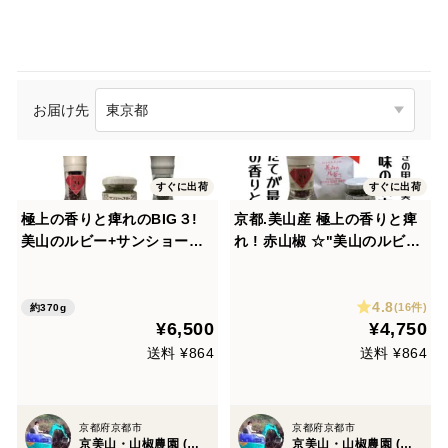
お届け先
すぐに出荷
すぐに出荷
極上の香りと痺れのBIG３!
京都.美山産 極上の香りと痺
美山のルビー+サンショーブ
れ ! 赤山椒 ☆"美山のルビ
ギー+サンショージェイド 京
ー"と山椒胡椒 "サンショー
都.美山産
ブギー"
4.8
(16件)
約370g
¥6,500
¥4,750
送料 ¥864
送料 ¥864
京都府京都市
京都府京都市
京美山・山椒農園 (内儀家)
京美山・山椒農園 (内儀家)