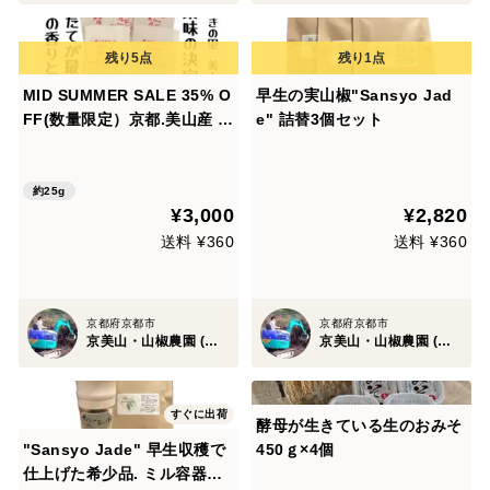
MID SUMMER SALE 35% O
早生の実山椒"Sansyo Jad
FF(数量限定）京都.美山産 極
e" 詰替3個セット
上の香りと痺れ ! 赤山椒
⑤"美山のルビー"詰替５パッ
ク
約25g
¥3,000
¥2,820
送料 ¥360
送料 ¥360
京都府京都市
京都府京都市
京美山・山椒農園 (内儀家)
京美山・山椒農園 (内儀家)
すぐに出荷
酵母が生きている生のおみそ
"Sansyo Jade" 早生収穫で
450ｇ×4個
仕上げた希少品. ミル容器入