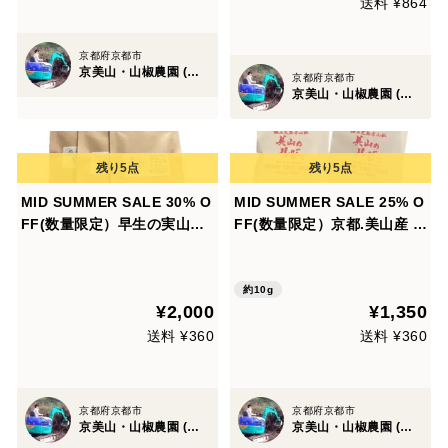
送料 ¥864
京都府京都市
京美山・山椒農園 (内儀家)
京都府京都市
京美山・山椒農園 (内儀家)
MID SUMMER SALE 30% O
MID SUMMER SALE 25% O
FF(数量限定）早生の実山
FF(数量限定）京都.美山産 極
椒"Sansyo Jade" 詰替3個
上の香りと痺れ ! 赤山椒
セット
②"美山のルビー"詰替2パッ
ク
約10g
¥2,000
¥1,350
送料 ¥360
送料 ¥360
京都府京都市
京都府京都市
京美山・山椒農園 (内儀家)
京美山・山椒農園 (内儀家)