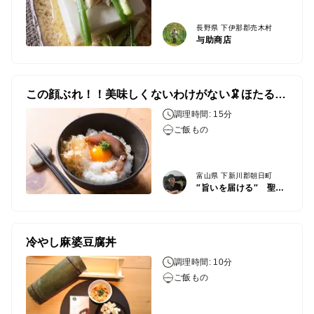
長野県 下伊那郡売木村
与助商店
この顔ぶれ！！美味しくないわけがない🦑ほたるいか沖漬け丼🦑
調理時間: 15分
ご飯もの
富山県 下新川郡朝日町
″旨いを届ける″ 聖徳丸
冷やし麻婆豆腐丼
調理時間: 10分
ご飯もの