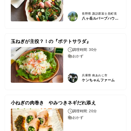
長野県 諏訪郡富士見町境
八ヶ岳ルバーブハウス/ハコブネプロジェクト
玉ねぎが主役？！の『ポテトサラダ』
調理時間: 30分
おかず
兵庫県 南あわじ市
ケンちゃんファーム
小ねぎの肉巻き やみつきネギだれ添え
調理時間: 20分
おかず