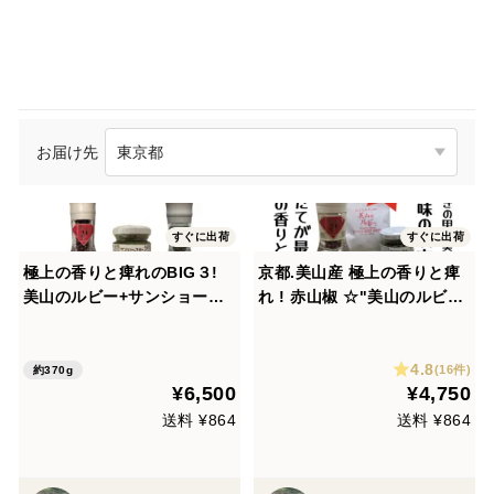
お届け先
すぐに出荷
すぐに出荷
極上の香りと痺れのBIG３!
京都.美山産 極上の香りと痺
美山のルビー+サンショーブ
れ ! 赤山椒 ☆"美山のルビ
ギー+サンショージェイド 京
ー"と山椒胡椒 "サンショー
都.美山産
ブギー"
4.8
(16件)
約370g
¥6,500
¥4,750
送料 ¥864
送料 ¥864