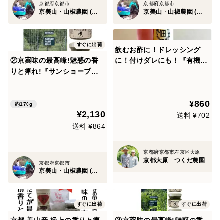
京都府京都市
京都府京都市
京美山・山椒農園 (内儀家)
京美山・山椒農園 (内儀家)
すぐに出荷
飲むお酢に！ドレッシング
②京薬味の最高峰!魅惑の香
に！付けダレにも！『有機赤
りと痺れ!『サンショーブギ
しそのお酢』【有機農家の万
ー』山椒胡椒2個セット
能調味料】2019年料理マス
ターズブランド認証取得【同
¥860
梱可】
約170g
¥2,130
送料 ¥702
送料 ¥864
京都府京都市左京区大原
京都大原 つくだ農園
京都府京都市
京美山・山椒農園 (内儀家)
すぐに出荷
すぐに出荷
京都.美山産 極上の香りと痺
③京薬味の最高峰!魅惑の香