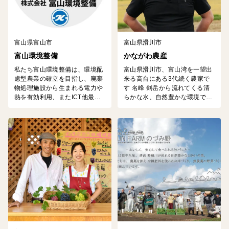
富山県富山市
富山県滑川市
富山環境整備
かながわ農産
私たち富山環境整備は、環境配
富山県滑川市、富山湾を一望出
慮型農業の確立を目指し、廃棄
来る高台にある3代続く農家で
物処理施設から生まれる電力や
す 名峰 剣岳から流れてくる清
熱を有効利用、またICT他最新
らかな水、自然豊かな環境で生
技術を導入し、高品質なトマト
産しています
や花卉をはじめとした農産物の
生産・販売を行なっています。
------------------主な取り扱い
（予定）商品------------------ ★
フルーツトマト 甘味・旨味・
栄養満点！『富山県産フルーツ
トマト』 ※品種は『フルティ
カ』とな...