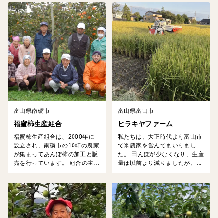
度にもこだわっているため、安
「懐かしく、大切な味を後世に
心安全はもちろんのこと、作物
残していきたい」お客さまに美
が持つホンモノの美味しさを引
味しいと笑顔になってもらえる
き出しています。 そのため、
ように日々がんばっておりま
玄米としても美味しく食べられ
す。
るお米や、野菜嫌いでも食べら
れる野菜となっています。 ホ
ンモノを見分けるのが難しいこ
の時代に、高級外食...
富山県南砺市
富山県富山市
福蜜柿生産組合
ヒラキヤファーム
福蜜柿生産組合は、2000年に
私たちは、大正時代より富山市
設立され、南砺市の10軒の農家
で米農家を営んでまいりまし
が集まってあんぽ柿の加工と販
た。 田んぼが少なくなり、生産
売を行っています。 組合の主力
量は以前より減りましたが、少
商品「福蜜柿」は、南砺市特有
ないながらも手間ひまをかけた
の三社柿を使用し、丁寧に手作
米作りを心がけております。 生
業で仕上げられた逸品です。 鮮
産品種は「コシヒカリ」になり
やかな色味ととろけるような食
ます。 お米本来の深い味わいと
感が特徴で、多くの消費者から
香りを皆様にお届けし、本当に
高い評価を得ています。 当組合
美味しいお米の魅力を実感して