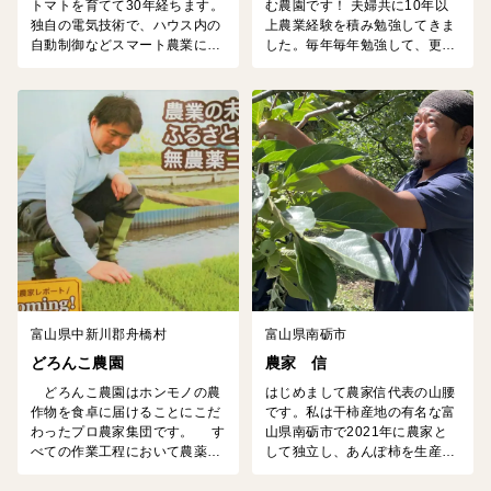
トマトを育てて30年経ちます。
む農園です！ 夫婦共に10年以
独自の電気技術で、ハウス内の
上農業経験を積み勉強してきま
自動制御などスマート農業に取
した。毎年毎年勉強して、更な
り組んでいます。確かな技術か
る美味しい野菜を育てられるよ
ら生まれる高糖度の美味しいト
う頑張っています！よろしくお
マトは地元の方に親しまれてい
願いします！
ます。またハウス内はトマトの
糖度を高くすると言われている
モーツァルトの音楽を流してい
ます。みんなが幸せになれるト
マト作りを続けています。
富山県中新川郡舟橋村
富山県南砺市
どろんこ農園
農家 信
どろんこ農園はホンモノの農
はじめまして農家信代表の山腰
作物を食卓に届けることにこだ
です。私は干柿産地の有名な富
わったプロ農家集団です。 す
山県南砺市で2021年に農家と
べての作業工程において農薬・
して独立し、あんぽ柿を生産、
化学肥料を一切使わず、味や鮮
加工、販売をしております。