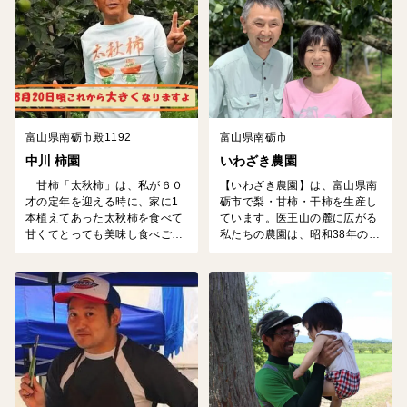
は、地域の自然と伝統を大切に
いただきたいです。
しながら、高品質なあんぽ柿を
お届けすることを使命としてい
ます。 ご自分へのご...
富山県南砺市殿1192
富山県南砺市
中川 柿園
いわざき農園
甘柿「太秋柿」は、私が６０
【いわざき農園】は、富山県南
才の定年を迎える時に、家に1
砺市で梨・甘柿・干柿を生産し
本植えてあった太秋柿を食べて
ています。医王山の麓に広がる
甘くてとっても美味し食べごこ
私たちの農園は、昭和38年の開
ちを味わいもの凄く感動致しま
園以来、毎年豊富な雪解け水の
した。こんなに美味しい太秋柿
恵みを受け、栄養たっぷりの良
を一人でも多くの皆様にお召し
質な土壌を作り上げます。家族
上がり頂きたいと思いまして、
経営のため、それほど多くの栽
農地を借用して100本余りの太
培・販売はできません。しかし
秋柿を植えました。現在太秋柿
その分、1つ1つの実に同じだけ
も10年超えてきまして、果実も
の手間と愛情を注ぎ、甘さはも
秋に入り美味しく実ってきてい
ちろん、品種ごとの特徴を表現
ますよ。 中川果樹園、園主寿
できるよう丁寧に管理していま
の目標、８０才までは現...
す。「量より質」にこだわっ...