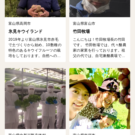
富山県高岡市
富山県富山市
氷見キウイランド
竹田牧場
2019年より富山県氷見市赤毛
こんにちは！竹田牧場長の竹田
で土づくりから始め、10数種の
です。 竹田牧場では、代々酪農
特色のあるキウイフルーツの栽
家の家業を行っております。祖
培をしております。自然への感
父の代では、自宅兼酪農場で乳
謝と生産者の誇りを胸に、末永
牛を育てておりました父の代で
く愛されるキウイフルーツ作り
酪農場を移転・増築を行い、現
に努めてまいります。 贈答用の
在の場所にて酪農を行っており
キウイフルーツギフト箱タイプ
ます。代々受け継いできた、乳
は、「風味豊かで品質が高い」
牛の飼育方法など長年の酪農で
と、皆様から好評の声を頂いて
培った知恵やノウハウをもとに
おります。
おいしい牛乳を作っています。
私の代では、酪農舎横の放牧地
を開墾したり、濃厚なミルクで
有名なジャージー牛を育成し...