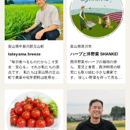
富山県中新川郡立山町
富山県滑川市
tateyama breeze
ハーブと洋野菜 SHANKE!
『毎日食べるものだからこそ安
西洋野菜やハーブの栽培の傍
全・安心を』 それが私たちの原
ら、育児と食育、西洋料理の研
点です。 私たちは富山県の立山
究にも取り組む小さな農家で
町で農薬や化学肥料は使用せず
す。 珍しい野菜を作って売るだ
ニラを栽培しております。 野菜
けではなく、その作物が今日に
に使用して食べたくない物は使
伝わった文化的背景や美味しい
用せずに安心して食べれる栽培
食べ方なども発信し、お客様に
をしています。 お米は3000m
楽しんでいただければと願って
級の北アルプスからの雪解け水
います。
が夏でも冷たく、綺麗なお水で
育てています。 昼夜の寒暖差に
よりお米を育てる環境には適し
ており、栽培に使用する肥料
も...