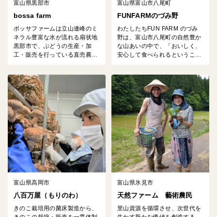
富山県黒部市
富山県富山市八尾町
bossa farm
FUNFARMのづみ野
ボッサファームは立山連峰のミ
わたしたちFUN FARM のづみ
ネラル豊富な水が流れる扇状地
野は、富山市八尾町の自然豊か
黒部市で、ぶどうの生産・加
な山あいの中で、「おいしく、
工・販売を行っている直売農家
安心して食べられるというこ
です。草を刈って肥料とする草
と」をテーマに米や野菜、加工
生栽培を行い、減農薬・節減対
食品づくりに取り組んでいま
象化学肥料：当地比９割減（葉
す。 「こだわりのお米、特別栽
面散布のみ使用）により土質・
培米コシヒカリ」、「こだわり
水質汚染を減らしＳＤＧｓな農
のほうれん草」、「素材の味を
業に取り組んでいます。 立山連
生かした無添加製造の加工味
峰の水で育ったぶどうの干しぶ
噌・ジャム」、「昔ながらの梅
どうをぜひ、味わってみてくだ
干」の販売をいたしておりま
さい！
す。
富山県高岡市
富山県氷見市
八百万屋（もりのわ）
天然ファーム 藝術農民
きのこ栽培用の菌床製造から、
里山資源を循環させ、次世代を