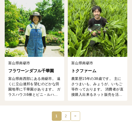
0種類のりんごと、 ジャム用に
セレクトした 黒いちじくやスモ
モ、桃、 柿などの新鮮な果実た
ち。 農園に併設された工房では
ジャム、りんご蜜、ドライフル
ーツなど 絶妙なタイミン...
富山県南砺市
富山県南砺市
フラワーンダフル千華園
トクファーム
富山県南西部にある南砺市。 遠
農業歴15年の38歳です。 主に
くに立山連邦を望むのどかな田
さつまいも、みょうが、いちご
園地帯に千華園があります。 ガ
等作っております。 消費者が直
ラスハウス6棟とビニ－ルハウ
接購入出来るネット販売を活か
ス14棟、計20棟の施設面積120
し、新鮮かつ美味しいものを迅
0坪で、年間約40種類ものエデ
速にお届けいたします。
ィブルフラワーを栽培していま
す。 全国のスターシェフにもご
1
2
>
愛用いただき、忙しくもあり、
楽しく充実した毎日を過ごして
います。