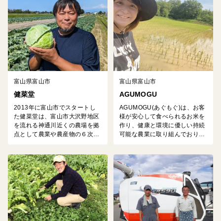
山々からの雪解け水)で栽培し、
い。 https://www.nomachi.info/
大判で肉厚であり、あらゆる料
理にマッチしやすい栄養豊富な
きくらげです。
富山県富山市
富山県富山市
健菜堂
AGUMOGU
2013年に富山市でスタートし
AGUMOGU(あぐもぐ)は、お客
た健菜堂は、富山市大沢野地区
様が安心して食べられるお米を
を流れる神通川近くの農場を拠
作り、健康と環境に優しい持続
点として農業や農産物の６次産
可能な農業に取り組んでおりま
業化に取り組んでおります。 創
す。 一次産業だけでなく、クリ
業以来、一貫してエゴマ栽培と
エイティブな農業を目指して、
加工に力を入れてきましたが、
お米から生まれる加工品、日本
2021年より「高志の賜物」と
酒等、日本の主食であるお米の
いう野菜ブランドを立ち上げま
価値と可能性を生かした事業を
した。 富山の地から世界水準の
展開しています。
野菜を実現したいという思いの
もと新たな挑戦を始めていま
す。