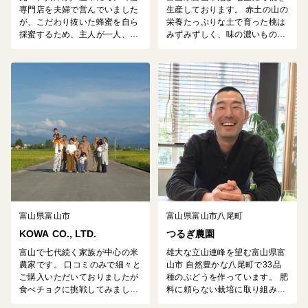
専門店を夫婦で営んでいました
生産しております。 赤土の山の
が、こだわり抜いた蜂蜜を自ら
栄養たっぷりな土で育った桃は
採蜜するため、主人が一人、15
みずみずしく、味の濃いものと
年ほど前に富山に単身移住し、
なっております。 よろしくお願
養蜂を始めました。 今では、自
いいたします。 取扱品種 販売
然豊かな富山の地で、10種類程
順❀ 赤宝（せきほう）・暁星
の蜂蜜を採取しております。
（ぎょうせい）・夢富士・いけ
だ・あかつき・なつおとめ 桃以
外にもすいか、梨、池多りん
ご、さつまいもをはじめとする
野菜の栽培も行っております。
りんご 取扱品種 販売順：千
秋（せんしゅう）、...
富山県富山市
富山県富山市八尾町
KOWA CO., LTD.
つるぎ農園
富山で七代続く家族が中心の米
雄大な立山連峰を望む富山県富
農家です。 口コミのみで細々と
山市 自然豊かな八尾町で33品
ご購入いただいておりましたが
種のぶどうを作っています。 肥
食べチョクに挑戦してみまし
料に頼らない栽培に取り組み、
た。 令和３年に天皇家への献上
ぶどう本来の力で 品種それぞれ