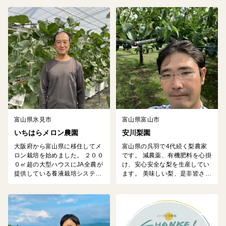
米の実績を励みに、毎日ていね
の特徴と味わいを最大限に引き
いに育てています。 収穫後は自
出しています。
社の冷蔵設備で低温保管し、新
米同等の鮮度と香りを守りま
す。 食味Aランクの評価をいた
だき、県外の飲食店さまにもお
届けしています。 ご家庭でもお
店の味わいを、どうぞ気軽にお
楽しみください。
富山県氷見市
富山県富山市
いちはらメロン農園
安川梨園
大阪府から富山県に移住してメ
富山県の呉羽で4代続く梨農家
ロン栽培を始めました。 ２００
です。 減農薬、有機肥料を心掛
０㎡超の大型ハウスにJA全農が
け、安心安全な梨を生産してい
提供している養液栽培システム
ます。 美味しい梨、是非皆さん
の「うぃずone」を導入して、
に食べて頂きたいです。
高品質のメロンをお手頃価格で
提供できるようにと、日々頑張
っております。