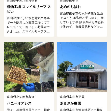
富山県中新川郡舟橋村
富山県南砺市
植物工場 スマイルリーフ ス
あめのちはれ
ピカ
富山県南砺市の水が綺麗な里山
でぶどう16品種と干し柿を生産
富山のおいしい水と電気エネル
しています🍇 除草剤や化学肥料
ギーを使用した野菜工場にてフ
を使わず、有機質肥料などを用
レッシュで、おいしい野菜がで
い土を良い環境にすることで、
きました。スマイルリーフスピ
果物の美味しさを引き出せるよ
カの植物工場は、ICTを活用し
うに作ってます。 とにかく美味
た栽培技術により、データの蓄
しいぶどうと干し柿を作りたく
積や遠隔監視および制御を行
て大阪から移住し農業を始めま
い、LED照射時間、室温、湿
した。
度、CO2濃度、養液濃度、PH
などをさまざまな野菜に対して
最適な環境を作り出すことで、
高品質で安定的な生産を実現し
ています。
富山県小矢部市和沢
富山県富山市平岡
ハニーオアシス
あまさか農園
元々、兵庫県芦屋市にて、蜂蜜
富山県富山市池多地区にて桃を