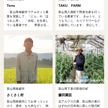
Terra
TAKU FARM
富山県南砺市でアルギット農
富山県入善町で野菜生産を行っ
業を実践して、「にら」や「ほ
ている農家です。 きゅうり、と
うれん草」、「水稲」を生産し
うもろこし、カリフラワーなど
ている農家です。 野菜が元気
を栽培しています。 安心して食
に育つには、土づくりが一番大
べられる新鮮でおいしい野菜を
事です。 海藻を肥料に使い元気
食べていただけるよう、減農
に育った美味しい野菜をお届け
薬、有機肥料の使用、収穫日に
します。 品数は少ないです
出荷するなど心がけています。
が、美味しい食べ物をお届けし
ます。
富山県南砺市
富山県下新川郡朝日町
さくさく村
藤田園芸
富山県南砺市にてお米（コシヒ
北アルプスの麓、富山県の東の
カリ、酒米、もち米など）、柿
はずれの日本海に面した朝日町