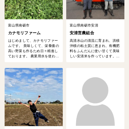
富山県南砺市
富山県南砺市安清
カナモリファーム
安清営農組合
はじめまして、カナモリファー
高清水山の清流に育まれ、洪積
ムです。 美味しくて、栄養価の
沖積の粘土質に恵まれ、有機肥
高い野菜も作るため日々精進し
料をふんだんに使い甘くて美味
ております。 農業用水を使わ
しい安清米を作っています。若
ず、有機JASに則った栽培方法
者を中心にドローンの使用によ
でまた菌を活用して栽培してい
る、子供のお代わりが止まらな
ます。 よろしくお願いします。
いと大好評の安清米。