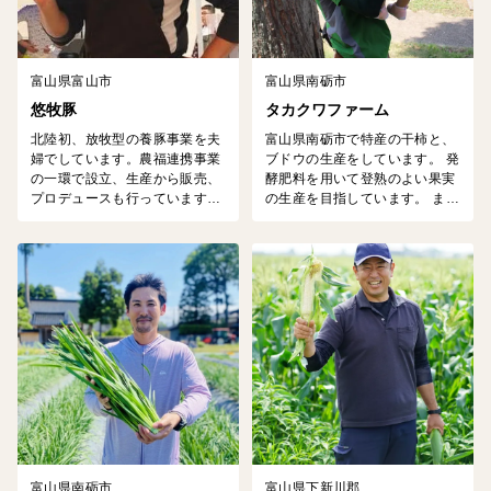
富山県富山市
富山県南砺市
悠牧豚
タカクワファーム
北陸初、放牧型の養豚事業を夫
富山県南砺市で特産の干柿と、
婦でしています。農福連携事業
ブドウの生産をしています。 発
の一環で設立、生産から販売、
酵肥料を用いて登熟のよい果実
プロデュースも行っています。
の生産を目指しています。 ま
全国植樹祭の出展やANA国際線
た、ブドウ栽培では雨除けハウ
機内食にも採用された実績があ
スを設けて減農薬に取り組んで
り県内10番目の新ブランドポー
います。
クとして活動をしています。
富山県南砺市
富山県下新川郡