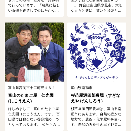
きのこの栽培・販売を一貫体制
生かす新たな価値を創造する
で行っています。 「農業に新し
ー。 舞台は富山県氷見市。大切
い価値を創造して心ゆたかな食
な人らと共に、笑いと音楽と詩
と地球の健康に貢献しつづけま
が響きわたる田園生活を！ その
す」を経営理念とし、皆様のキ
ようなコンセプトを掲げ、富山
レイと元気を応援します。
県氷見市の中山間地域にて202
2年4月から新規就農（都市部&
非農家出身）し、命、資源、物
語を巡らせる循環型の農に取り
組んでいます。 氷見市の中山間
地域にて、お米（うるち米、古
代米各種）、野菜、果樹などを
栽培しています。...
富山県高岡市十二町島１３４
富山県南砺市
富山のたまご屋 仁光園
杉苗屋源四郎農場（すぎな
(にこうえん)
えや げんしろう）
はじめまして、富山のたまご屋
杉苗屋源四郎農場は、富山県南
仁光園（にこうえん）です。 富
砺市にあります。自然の豊かな
山県では数少ない養鶏場の一つ
地方で、農薬・化学肥料を使わ
となっております。 私たちの鶏
ず、自然の力を引き出す野菜や
が育つ鶏舎は、雄大な自然と豊
果樹を育てています。 2021年