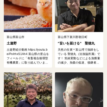
富山県富山市
富山県下新川郡朝日町
土遊野
″旨いを届ける″ 聖徳丸
土遊野紹介動画 https://youtu.b
天然の生簀＊富山湾で漁師をし
e/PolrhxS1Ah4 富山県の里山を
ている 聖徳丸（泊漁協所属）で
フィールドに「有畜複合循環型
す！ 気候変動などによる漁獲量
有機農業」に取り組んでいま
の減少、魚価の低迷、後継者不
す。 棚田での有機米づくりと平
足、様々な問題を抱えている日
飼い養鶏を主軸に、少量多品目
本の水産業。 ですが、私たちに
の有機野菜、キウイフルーツ、
は信じていることがあります。
米粉や米麹などにも加工してい
「旨いモノには人を幸せにする
ます。卵やヤギ乳を生かしたプ
力がある」 海から揚がったばか
リンやシフォンケーキなどの加
り、つまり最もいい鮮度のモノ
工品、地元の低温殺菌牛乳の販
を...
売やそれを生かしたミルクアイ
スクリームの製造販売な...