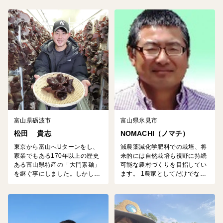
かな水流に恵まれた、源平の古
春より、ヤギさんと食べられる
戦場ゆかりの宮島峡にありま
庭「エディブルガーデン」をめ
す。 1947年から３代に渡り｢安
ざして農業を始めました。 庭師
心安全とおいしさ」を第一に毎
のスキルを活かして無農薬の野
日の仕事に励んでいます。 皆様
菜や果樹を育て、ヤギやニワト
の毎日の食生活に欠かせない卵
リからの恵みを大切にして、令
の生産を通じて、お役に立てた
和を生きる子どもたちの未来の
らと念願しています。
ために小さなことから始めてい
ます。
富山県砺波市
富山県氷見市
松田 貴志
NOMACHI（ノマチ）
東京から富山へUターンをし、
減農薬減化学肥料での栽培、将
家業でもある170年以上の歴史
来的には自然栽培も視野に持続
ある富山県特産の「大門素麺」
可能な農村づくりを目指してい
を継ぐ事にしました。しかし、
ます。 1農家としてだけでな
「大門素麺」は冬のみしか作ら
く、氷見の里山８地域と連携
れておらず、それ以外の時期の
し、都市と農村を繋ぐ関係人口
農業として「大門きくらげ」栽
づくりを富山県氷見市の山間部
培を始めました。 水の王国富山
で行っています。 興味ある方
の良質な水(3000m級の連なる
は、是非当HPを閲覧くださ