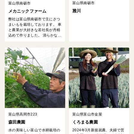
富山県南砺市
富山県南砺市
雅川
メカニックファーム
弊社は富山県南砺市で主にさつ
まいもを栽培しております。 車
と農業が大好きな若社長が丹精
込めて作りました。 清らかな水
源と豊かな土壌、大自然あふれ
るここ富山県南砺市から皆様へ
お届けします。 創業2年とまだ
まだ経験が浅い私たちですが、
美味しいさつまいもを作りたい
という気持ちは誰にも負けませ
ん。 是非、お手に取りご賞味く
ださいませ。
富山県高岡市223
富山県富山市金屋
森田農園
くろまる農園
水の美味しい富山で水耕栽培の
2024年3月新規就農、夫婦で営