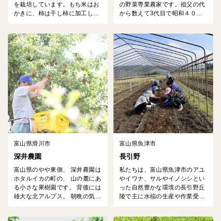
を栽培しています。もち米はお
の野菜専業農家です。祖父の代
かきに、柿は干し柿に加工して
から数えて3代目で昭和４０年
おります。「おいしい・安心安
ごろから施設栽培を中心に農業
全」をテーマに自社で土壌診断
を代々生業にしており、キュウ
による土づくり、有機質肥料づ
リを中心に３０種ほどの野菜を
くりなどを行い、おいしい作物
季節に応じて生産しています。
栽培に努め産直を行っていま
当地は、黒部川扇状地にあるた
す。
め、豊富な伏流水が湧きだすと
ころで、古くから農業が盛んで
す。野菜は９０％以上が水でで
きてますので、良い水が即うま
い野菜につながるわけです。一
度...
富山県滑川市
富山県魚津市
深井農園
長引野
富山県のやや東側、 深井農園は
私たちは、富山県魚津市のアユ
ホタルイカの町の、 山の麓にあ
やイワナ、サルやイノシシとい
る小さな果樹園です。 背後には
った自然豊かな環境の長引野丘
雄大な北アルプス。 朝晩の気温
陵で主に水稲の生産や作業受
の寒暖差と、 山からの冷たい水
託、百合やサツマイモの栽培を
が おいしい果実を育てます。 1
行っております。