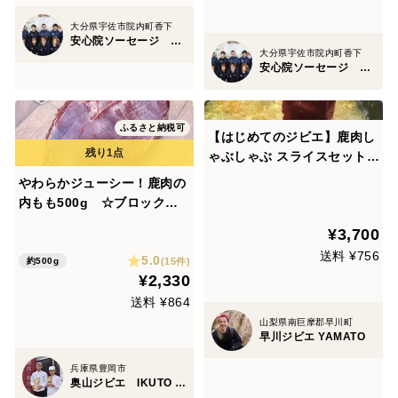
大分県宇佐市院内町香下
安心院ソーセージ 宇佐ジビエファクトリー
大分県宇佐市院内町香下
安心院ソーセージ 宇佐ジビエファクトリー
ふるさと納税可
【はじめてのジビエ】鹿肉し
ゃぶしゃぶ スライスセット
（100g×3パック）
やわらかジューシー！鹿肉の
内もも500g ☆ブロック【6
種類から選べる分量】【ジビ
¥3,700
エ】熨斗対応可
送料 ¥756
5.0
(15件)
約500g
¥2,330
送料 ¥864
山梨県南巨摩郡早川町
早川ジビエ YAMATO
兵庫県豊岡市
奥山ジビエ IKUTO MEAT