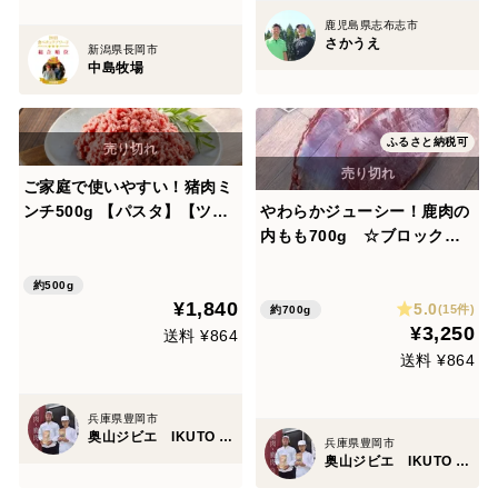
鹿児島県志布志市
さかうえ
新潟県長岡市
中島牧場
ふるさと納税可
ご家庭で使いやすい！猪肉ミ
ンチ500g 【パスタ】【ツミ
やわらかジューシー！鹿肉の
レ】【ジビエ】熨斗対応可
内もも700g ☆ブロック【6
種類から選べる分量】【ジビ
エ】熨斗対応可
約500g
¥1,840
5.0
(15件)
約700g
¥3,250
送料 ¥864
送料 ¥864
兵庫県豊岡市
奥山ジビエ IKUTO MEAT
兵庫県豊岡市
奥山ジビエ IKUTO MEAT