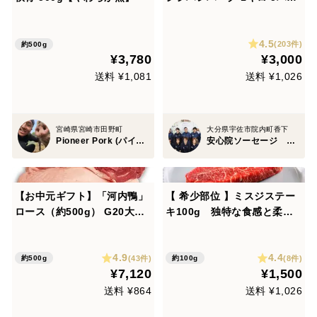
ク 合計25個入り 熨斗対応
可
4.5
(203件)
約500g
¥3,780
¥3,000
送料 ¥1,081
送料 ¥1,026
宮崎県宮崎市田野町
大分県宇佐市院内町香下
Pioneer Pork (パイオニアポーク) 代表：有方 草太郎
安心院ソーセージ 宇佐ジビエファクトリー
【お中元ギフト】「河内鴨」
【 希少部位 】ミスジステー
ロース（約500g） G20大阪
キ100g 独特な食感と柔ら
サミット正式食材
かさ♪
4.9
4.4
(43件)
(8件)
約500g
約100g
¥7,120
¥1,500
送料 ¥864
送料 ¥1,026