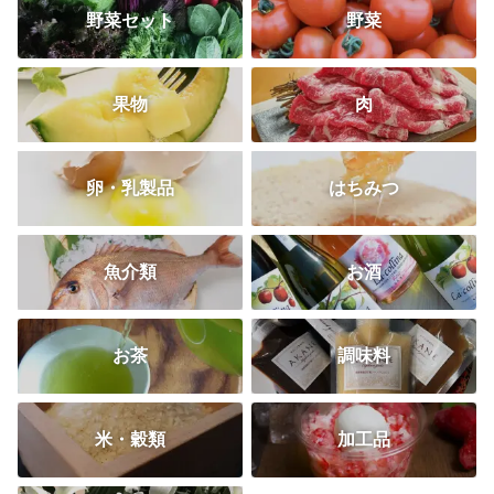
野菜セット
野菜
果物
肉
卵・乳製品
はちみつ
魚介類
お酒
お茶
調味料
米・穀類
加工品