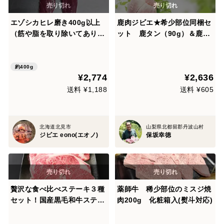
エゾシカヒレ磨き400g以上
鹿肉ジビエ★希少部位同梱セ
（筋や脂を取り除いてありま
ット 鹿タン（90g）＆鹿ハ
す） エゾシカ肉の中でも特に
ツ（200g）★バーベキュー
希少な部位。ヒレ肉をステー
にも♪
キやカツレツ等でお楽しみ下
約400g
¥2,774
¥2,636
さい。
送料 ¥1,188
送料 ¥605
北海道北見市
山梨県北都留郡丹波山村
ジビエ eono(エオノ)
保坂幸徳
贅沢な食べ比べステーキ３種
薬師牛 稀少部位のミスジ焼
セット！国産黒毛和牛ステー
肉200g 化粧箱入(熨斗対応)
キセット計550ｇ(サーロイン
200ｇ/ヒレ150ｇ/ミスジ200