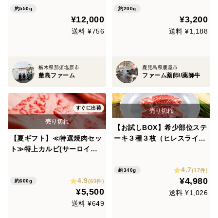
ｇ) 《熨斗対応可能》
約550g
約200g
¥12,000
¥3,200
送料 ¥756
送料 ¥1,188
栃木県那須塩原市
鹿児島県鹿屋市
敷島ファーム
ファーム薬師//薬師牛
すぐに出荷
【お試しBOX】希少部位ステ
【夏ギフト】≪特選焼肉セッ
ーキ３種３枚（ヒレスライ
ト≫特上カルビ(サーロイ
ス・ランプ・ミスジ）計340
ン)・ランプスライス・もも
g 希少部位3種をオトクに食
4.7
カットステーキ各200g(計60
べ比べ♪
(17件)
約340g
¥4,980
4.9
0g)【お中元】
(60件)
約600g
¥5,500
送料 ¥1,026
送料 ¥649