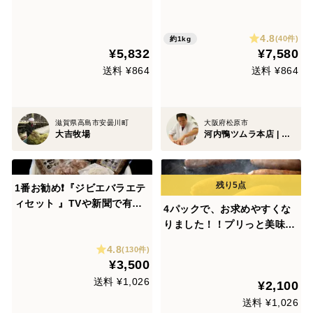
4.8
(40件)
約1kg
¥5,832
¥7,580
送料 ¥864
送料 ¥864
滋賀県高島市安曇川町
大阪府松原市
大吉牧場
河内鴨ツムラ本店 | 大阪松原産 | 最高級 国産合鴨肉 | 創業1870年
1番お勧め❗️『ジビエバラエテ
ィセット 』TVや新聞で有名
4パックで、お求めやすくな
です 今がお買い得です‼️
りました！！プリっと美味い
熨斗対応可 ジビエが初めて
添加物不使用のジビエ生ソー
4.8
な方やジビエが苦手な方に食
(130件)
セージ
¥3,500
べて欲しいです♪
送料 ¥1,026
¥2,100
送料 ¥1,026