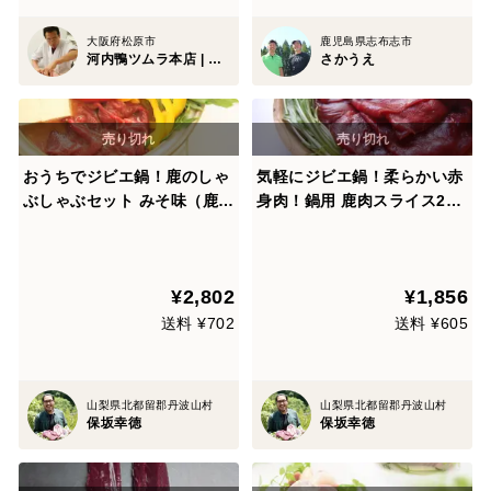
大阪府松原市
鹿児島県志布志市
河内鴨ツムラ本店 | 大阪松原産 | 最高級 国産合鴨肉 | 創業1870年
さかうえ
おうちでジビエ鍋！鹿のしゃ
気軽にジビエ鍋！柔らかい赤
ぶしゃぶセット みそ味（鹿ス
身肉！鍋用 鹿肉スライス200
ライス肉２００ｇ・鹿だし鍋
ｇ
スープ）
¥2,802
¥1,856
送料 ¥702
送料 ¥605
山梨県北都留郡丹波山村
山梨県北都留郡丹波山村
保坂幸徳
保坂幸徳