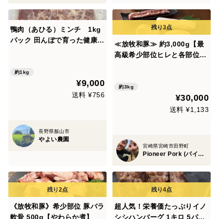
鴨肉（あひる）ミンチ 1kg
パック 田んぼで育った健康的
≪放牧和豚≫ 約3,000g【最
な鴨
高級希少部位ヒレと各部位の
ブロックが入ったSUPREME
約1kg
セット】
¥9,000
約3kg
送料 ¥756
¥30,000
送料 ¥1,133
長野県飯山市
やよい農園
宮崎県宮崎市田野町
Pioneer Pork (パイオニアポーク) 代表：有方 草太郎
《放牧和豚》希少部位 豚バラ
超人気！栄養価たっぷりイノ
軟骨 500g【やわらか煮】
シシハンバーグ 1キロ 5パッ