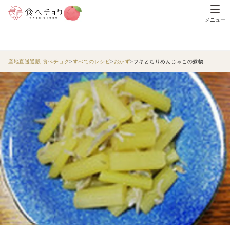
メニュー
産地直送通販 食べチョク
すべてのレシピ
おかず
フキとちりめんじゃこの煮物