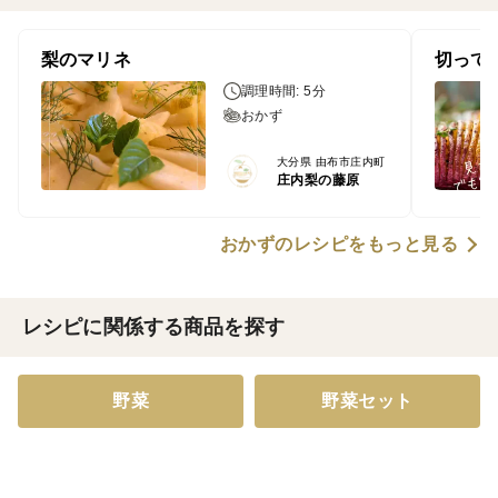
梨のマリネ
切って
調理時間: 5分
おかず
大分県 由布市庄内町
庄内梨の藤原
おかずのレシピをもっと見る
レシピに関係する商品を探す
野菜
野菜セット