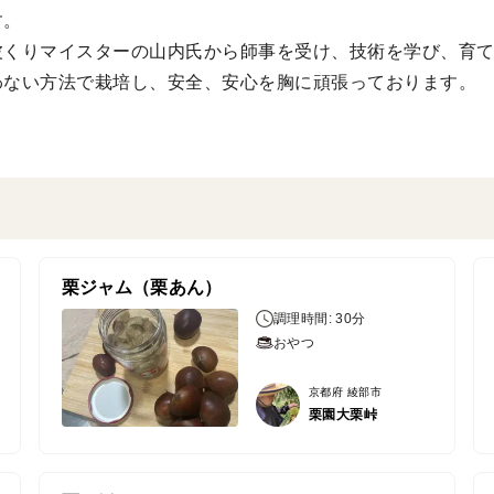
す。
波くりマイスターの山内氏から師事を受け、技術を学び、育
わない方法で栽培し、安全、安心を胸に頑張っております。
栗ジャム（栗あん）
調理時間: 30分
おやつ
京都府 綾部市
栗園大栗峠