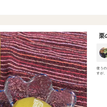
栗
使うの
すが、