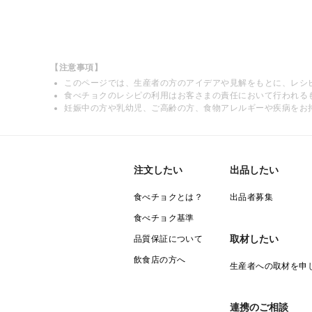
【注意事項】
このページでは、生産者の方のアイデアや見解をもとに、レシ
食べチョクのレシピの利用はお客さまの責任において行われる
妊娠中の方や乳幼児、ご高齢の方、食物アレルギーや疾病をお
注文したい
出品したい
食べチョクとは？
出品者募集
食べチョク基準
取材したい
品質保証について
飲食店の方へ
生産者への取材を申
連携のご相談