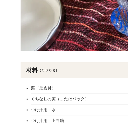
材料
（５００ｇ）
栗（鬼皮付）
くちなしの実（またはパック）
つけ汁用 水
つけ汁用 上白糖