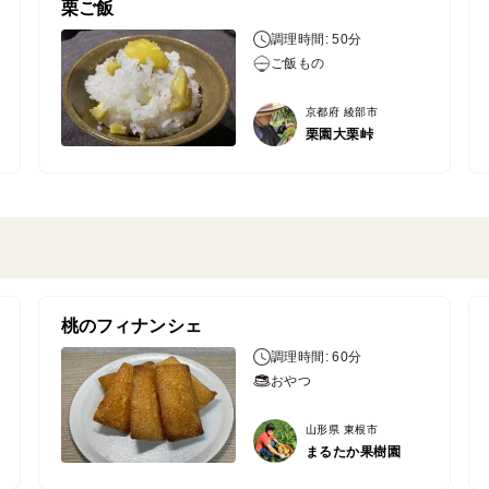
栗ご飯
調理時間: 50分
ご飯もの
京都府 綾部市
栗園大栗峠
桃のフィナンシェ
調理時間: 60分
おやつ
山形県 東根市
まるたか果樹園