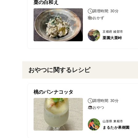
栗の白和え
調理時間: 30分
おかず
京都府 綾部市
栗園大栗峠
おやつに関するレシピ
桃のパンナコッタ
調理時間: 30分
おやつ
山形県 東根市
まるたか果樹園