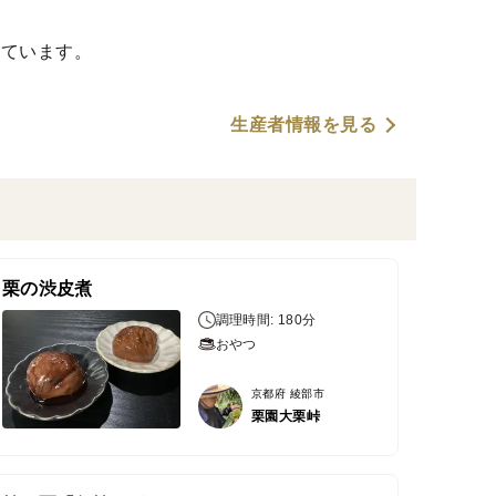
てています。
生産者情報を見る
栗の渋皮煮
調理時間: 180分
おやつ
京都府 綾部市
栗園大栗峠