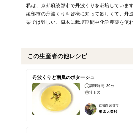
私は、京都府綾部市で丹波くりを栽培していま
綾部市の丹波くりを皆様に知って欲しくて、丹
栗では難しい、樹木に栽培期間中化学農薬を使
この生産者の他レシピ
丹波くりと南瓜のポタージュ
調理時間: 30分
汁もの
京都府 綾部市
栗園大栗峠