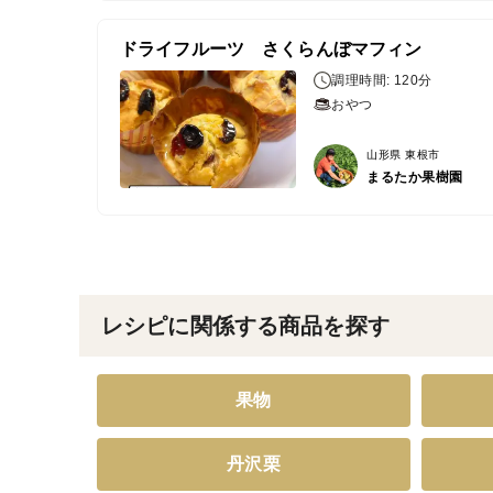
ドライフルーツ さくらんぼマフィン
調理時間: 120分
おやつ
山形県 東根市
まるたか果樹園
レシピに関係する商品を探す
果物
丹沢栗