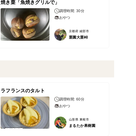
焼き栗「魚焼きグリルで」
調理時間: 30分
おやつ
京都府 綾部市
栗園大栗峠
ラフランスのタルト
調理時間: 60分
おやつ
山形県 東根市
まるたか果樹園