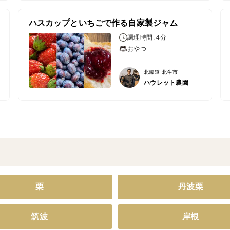
ハスカップといちごで作る自家製ジャム
調理時間: 4分
おやつ
北海道 北斗市
ハウレット農園
栗
丹波栗
筑波
岸根