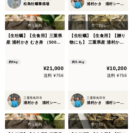
松島牡蠣養殖場
浦村かき 浦村シーファーム
【生牡蠣】【生食用】三重県
【生牡蠣】【生食用】【贈り
産 浦村かき むき身 （500
物にも】 三重県産 浦村かき
g）10袋 生で食べれる衛生的
むき身500g＋殻付き20個 2
な牡蠣です！ 贈り物 お歳暮
箱セット （1箱あたり、約2.
熨斗対応 女子会 母の日 父の
7kg前後、5～6人前） 【父の
約5kg
約5.4kg
¥21,000
¥10,200
日 【母の日ギフト】【生で食
日ギフト】【生で食べれる美
べれる美味い牡蠣】
味い牡蠣】
送料 ¥756
送料 ¥756
三重県鳥羽市
三重県鳥羽市
浦村かき 浦村シーファーム
浦村かき 浦村シーファーム