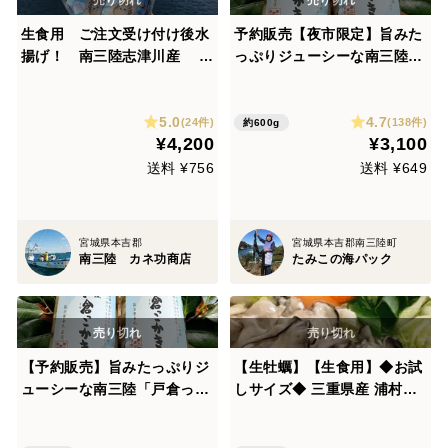
生食用 ご注文受け付け後水
予約販売【夜市限定】旨みた
揚げ！ 南三陸志津川産 プ
っぷりジューシーな南三陸
リプリ濃厚生牡蠣 300g×3
「戸倉っこかき」（生食用牡
パック
蠣300ｇ×2本）ASC認証
5.0
4.7
(24件)
(138件)
約600g
¥4,200
¥3,100
送料 ¥756
送料 ¥649
宮城県本吉郡
宮城県本吉郡南三陸町
南三陸 カネ功商店
たみこの海パック
【予約販売】旨みたっぷりジ
【生牡蠣】【生食用】◆お試
ューシーな南三陸「戸倉っこ
しサイズ◆ 三重県産 浦村か
かき」（生食用牡蠣300ｇ×2
き むき身（300g）×１袋（1
本）ASC認証
～2人前） 生で食れる衛生的