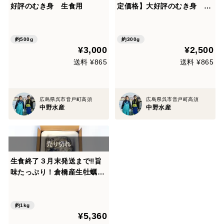
好評のむき身 生食用
定価格】大好評のむき身 生
食用
約500g
約300g
¥3,000
¥2,500
送料 ¥865
送料 ¥865
広島県呉市音戸町高須
広島県呉市音戸町高須
中野水産
中野水産
生食終了３月末発送まで‼旨
味たっぷり！倉橋産生牡蠣む
き身 1kg 贈答用、家庭用、
粒ぞろい、生食可能
約1kg
¥5,360