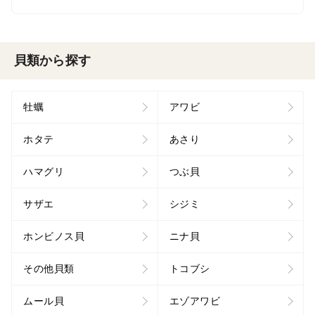
貝類から探す
牡蠣
アワビ
ホタテ
あさり
ハマグリ
つぶ貝
サザエ
シジミ
ホンビノス貝
ニナ貝
その他貝類
トコブシ
ムール貝
エゾアワビ