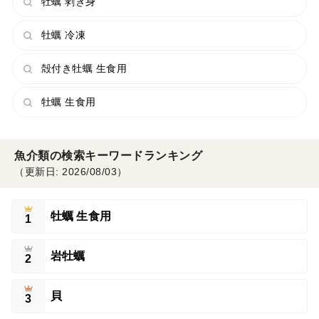
牡蠣 剥き身
牡蠣 冷凍
殻付き牡蠣 生食用
牡蠣 生食用
魚介類の検索キーワードランキング
（更新日: 2026/08/03）
牡蠣 生食用
1
岩牡蠣
2
貝
3