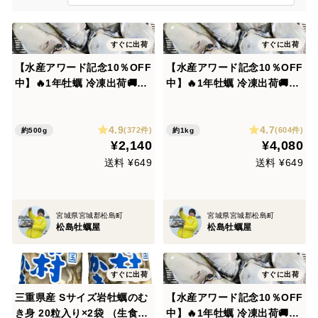
すぐに出荷
すぐに出荷
【水産アワード記念10％OFF
【水産アワード記念10％OFF
中】🔥1年牡蠣 冷凍出荷🚚50
中】🔥1年牡蠣 冷凍出荷🚚1k
0g(500g入×1袋）🦪生食用
g(1kg入×1袋）🦪生食用 む
むき身・剥き身牡蠣 冷凍牡蠣
き身・剥き身牡蠣 冷凍牡蠣🍳
4.9
4.7
🍳加熱用にも使用可能！🏝️松
加熱用にも使用可能！🏝️松島
(372件)
(604件)
約500g
約1kg
¥2,140
¥4,080
島牡蠣屋 牡蛎 カキ かき ka
牡蠣屋 牡蛎 カキ かき kaki
ki
送料 ¥649
送料 ¥649
宮城県宮城郡松島町
宮城県宮城郡松島町
松島牡蠣屋
松島牡蠣屋
すぐに出荷
すぐに出荷
三重県産 Sサイズ岩牡蠣のむ
【水産アワード記念10％OFF
き身 20粒入り×2袋 （生食
中】🔥1年牡蠣 冷凍出荷🚚２