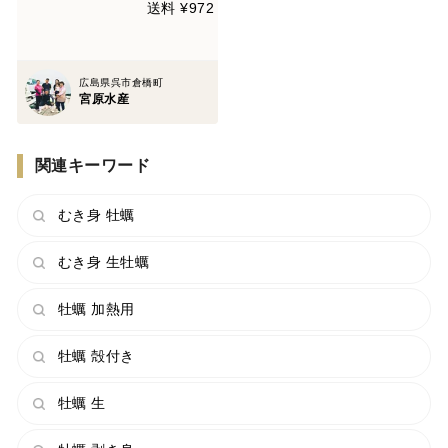
送料 ¥972
広島県呉市倉橋町
宮原水産
関連キーワード
むき身 牡蠣
むき身 生牡蠣
牡蠣 加熱用
牡蠣 殻付き
牡蠣 生