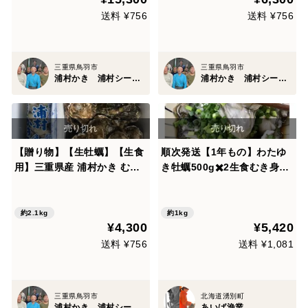
味い牡蠣】
送料 ¥756
送料 ¥756
三重県鳥羽市
三重県鳥羽市
浦村かき 浦村シーファーム
浦村かき 浦村シーファーム
【贈り物】【生牡蠣】【生食
順次発送【1年もの】わたゆ
用】三重県産 浦村かき むき
き牡蠣500g✖️2生食むき身湧
身500g＋S～Mサイズ殻付き
別サロマ湖より
20個 1箱セット（約2.1kg前
後）（3、4人前） 母の日
約2.1kg
約1kg
¥4,300
¥5,420
【父の日ギフト】【生で食べ
れる美味い牡蠣】
送料 ¥756
送料 ¥1,081
三重県鳥羽市
北海道湧別町
浦村かき 浦村シーファーム
あいば漁業