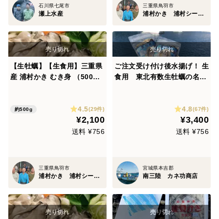
石川県七尾市
三重県鳥羽市
瀬上水産
浦村かき 浦村シーファーム
【生牡蠣】【生食用】三重県
ご注文受け付け後水揚げ！ 生
産 浦村かき むき身 （500
食用 東北有数生牡蠣の名産
g）１袋 生で食べれる衛生的
地 南三陸志津川産 濃厚ぷり
な牡蠣！ 贈り物 お歳暮 熨斗
ぷり生牡蠣 ぎっしり300g×
4.5
4.8
対応 BBQ 女子会 母の日 父
2パック 日時指定可
(29件)
(67件)
約500g
¥2,100
¥3,400
の日 【父の日ギフト】【生で
食べれる美味い牡蠣】
送料 ¥756
送料 ¥756
三重県鳥羽市
宮城県本吉郡
浦村かき 浦村シーファーム
南三陸 カネ功商店