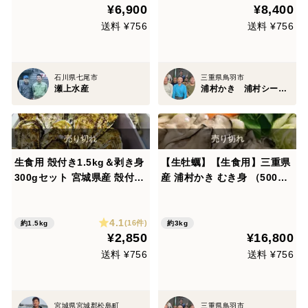
¥6,900
¥8,400
【父の日ギフト】【生で食べ
れる美味い牡蠣】
送料 ¥756
送料 ¥756
石川県七尾市
三重県鳥羽市
瀬上水産
浦村かき 浦村シーファーム
生食用 殻付き1.5kg＆剥き身
【生牡蠣】【生食用】三重県
300gセット 宮城県産 殻付き
産 浦村かき むき身 （500
牡蠣 殻付き牡蠣 殻付カキ 生
g）×8袋 総重量4キロ 生で食
食 オイスター 牡蛎 BBQ バ
べれる衛生的な牡蠣です！牡
4.1
ーベキュー 無選別
蠣 歳暮 熨斗 母の日父の日
(16件)
約1.5kg
約3kg
¥2,850
¥16,800
【母の日ギフト】【生で食べ
れる美味い牡蠣】
送料 ¥756
送料 ¥756
宮城県宮城郡松島町
三重県鳥羽市