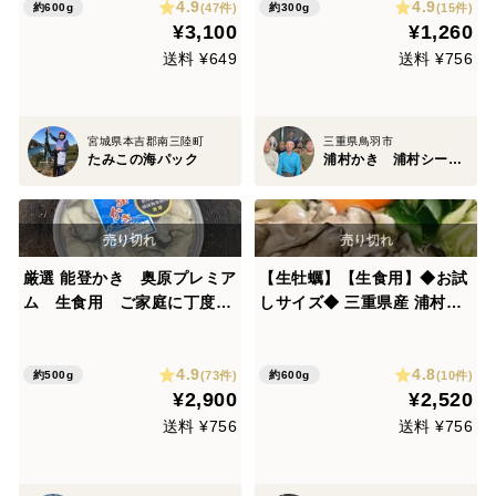
4.9
4.9
な牡蠣です！ お歳暮 母の日
(47件)
(15件)
約600g
約300g
¥3,100
¥1,260
父の日 【父の日ギフト】【生
で食べれる美味い牡蠣】
送料 ¥649
送料 ¥756
宮城県本吉郡南三陸町
三重県鳥羽市
たみこの海パック
浦村かき 浦村シーファーム
厳選 能登かき 奥原プレミア
【生牡蠣】【生食用】◆お試
ム 生食用 ご家庭に丁度良
しサイズ◆ 三重県産 浦村か
いむき身500g オススメは
き むき身 （300g入り）×2袋
しゃぶしゃぶ サークルパッ
生で食れる衛生的な牡蠣で
4.9
4.8
ク ワンランク上の牡蠣をお
す！お歳暮 熨斗 父の日 【父
(73件)
(10件)
約500g
約600g
¥2,900
¥2,520
探しの方に
の日ギフト】【生で食べれる
美味い牡蠣】
送料 ¥756
送料 ¥756