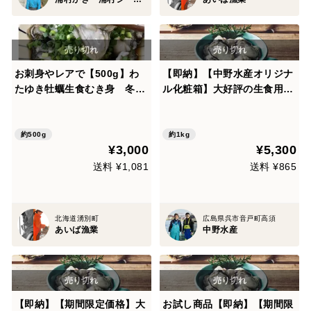
お刺身やレアで【500g】わ
【即納】【中野水産オリジナ
たゆき牡蠣生食むき身 冬の
ル化粧箱】大好評の生食用
サロマ湖より
むき身 意外と簡単に調理が
できます 美浄生牡蠣【冬ギ
フト】オリジナルレシピ付
約500g
約1kg
¥3,000
¥5,300
き！
送料 ¥1,081
送料 ¥865
北海道湧別町
広島県呉市音戸町高須
あいば漁業
中野水産
【即納】【期間限定価格】大
お試し商品【即納】【期間限