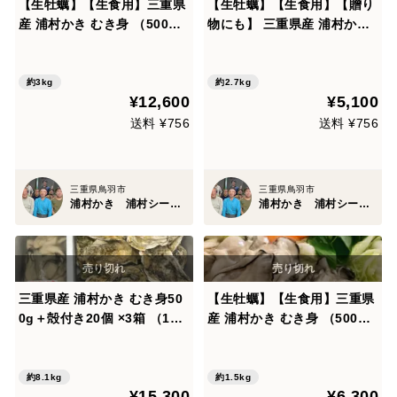
【生牡蠣】【生食用】三重県
【生牡蠣】【生食用】【贈り
産 浦村かき むき身 （500
物にも】 三重県産 浦村かき
g）×6袋 総重量3キロ 生で食
むき身500g＋殻付き20個 1
べれる衛生的な牡蠣です！牡
箱セット（約2.7kg前後）（5
蠣 歳暮 熨斗 母の日父の日
～6人前） BBQに牡蠣！
約3kg
約2.7kg
¥12,600
¥5,100
【母の日ギフト】【生で食べ
【父の日ギフト】【生で食べ
れる美味い牡蠣】
れる美味い牡蠣】
送料 ¥756
送料 ¥756
三重県鳥羽市
三重県鳥羽市
浦村かき 浦村シーファーム
浦村かき 浦村シーファーム
三重県産 浦村かき むき身50
【生牡蠣】【生食用】三重県
0g＋殻付き20個 ×3箱 （1箱
産 浦村かき むき身 （500
あたり、約2.7kg前後、4～5
g）×3袋 総重量1.5キロ 生で
人前） 【贈り物】【生牡蠣】
食べれる衛生的な牡蠣。 お歳
【生食用】 母の日父の日
暮 熨斗 女子会 父の日 【父の
約8.1kg
約1.5kg
¥15,300
¥6,300
【父の日ギフト】
日ギフト】【生で食べれる美