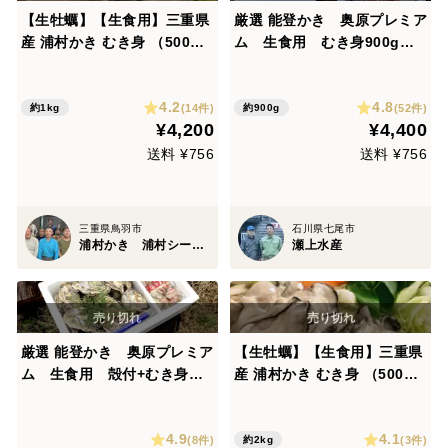
【生牡蠣】【生食用】三重県
厳選 能登かき 奥原プレミア
産 浦村かき むき身 （500
ム 生食用 むき身900g
g）×2袋 総重量1キロ 生で食
レモンやタバスコでそのま
べれる衛生的な牡蠣！酢牡蠣
ま オススメはしゃぶしゃ
4.2
4.8
カキフライ 歳暮 母の日 父の
ぶ！ ワンランク上の牡蠣を
(14件)
(52件)
約1kg
約900g
¥4,200
¥4,400
日 【父の日ギフト】【生で食
お探しの方に
べれる美味い牡蠣】
送料 ¥756
送料 ¥756
三重県鳥羽市
石川県七尾市
浦村かき 浦村シーファーム
瀬上水産
厳選 能登かき 奥原プレミア
【生牡蠣】【生食用】三重県
ム 生食用 殻付+むき身セ
産 浦村かき むき身 （500
ット Mサイズ（殻付12～15
g）×4袋 総重量2キロ 生で食
個 + むき身 900g）ワンラン
べれる衛生的な牡蠣です！牡
4.9
4.1
ク上の牡蠣をお探しの方に
蠣 歳暮 熨斗 母の日父の日
(8件)
(3件)
約2kg