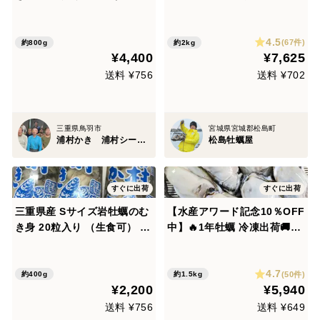
可） 濃厚クリーミーな夏の味
kg(2kg入×1袋）🦪生食用 む
覚
き身・剥き身牡蠣 冷凍牡蠣🍳
4.5
加熱用にも使用可能！🏝️松島
(67件)
約800g
約2kg
¥4,400
¥7,625
牡蠣屋 牡蛎 カキ かき kaki
送料 ¥756
送料 ¥702
三重県鳥羽市
宮城県宮城郡松島町
浦村かき 浦村シーファーム
松島牡蠣屋
すぐに出荷
すぐに出荷
三重県産 Sサイズ岩牡蠣のむ
【水産アワード記念10％OFF
き身 20粒入り （生食可） 濃
中】🔥1年牡蠣 冷凍出荷🚚1.
厚クリーミーな夏の味覚
5kg(1kg入×1袋と0.5kg入×1
袋）🦪生食用 むき身・剥き身
4.7
牡蠣 冷凍牡蠣🍳加熱用にも使
(50件)
約400g
約1.5kg
¥2,200
¥5,940
用可能！🏝️松島牡蠣屋 牡蛎
カキ
送料 ¥756
送料 ¥649