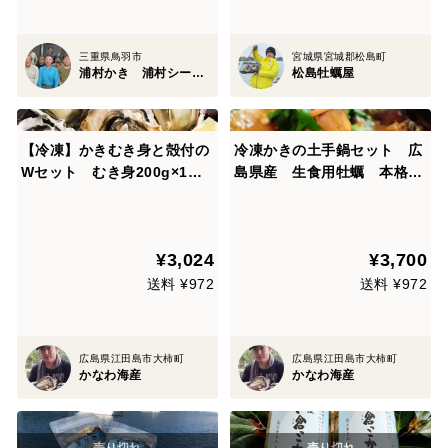
三重県鳥羽市
宮城県宮城郡松島町
浦村かき 浦村シーファーム
松島牡蠣屋
【冷凍】かきむき身と殻付の
冷凍かきの土手鍋セット 広
Wセット むき身200g×1
島県産 生食用牡蠣 本格的
殻付蒸かき5個入（レンジ対
な料亭の味 一年中楽しめる
応）×1 生食用牡蠣 広島県
♪ 冷凍かきむき身200g×2/
産 使いやすく便利♪
土手味噌150g×2
¥3,024
¥3,700
送料 ¥972
送料 ¥972
広島県江田島市大柿町
広島県江田島市大柿町
かなわ海産
かなわ海産