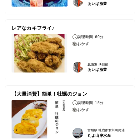
あいば漁業
レアなカキフライ♪
調理時間: 60分
おかず
北海道 湧別町
あいば漁業
【大量消費】簡単！牡蠣のジョン
調理時間: 15分
おかず
宮城県 牡鹿郡女川町尾浦
丸よ山岸水産