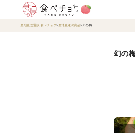
産地直送通販 食べチョク
産地直送の商品
幻の梅
幻の梅