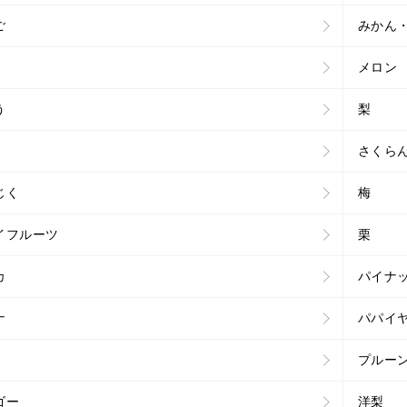
ご
みかん
メロン
う
梨
さくら
じく
梅
イフルーツ
栗
カ
パイナ
ナ
パパイ
プルー
ゴー
洋梨