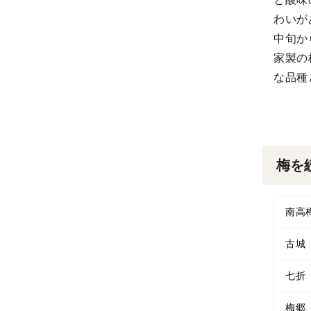
わいが
中旬か
家製の
な品種
梅を
南高
古城
七折
梅郷