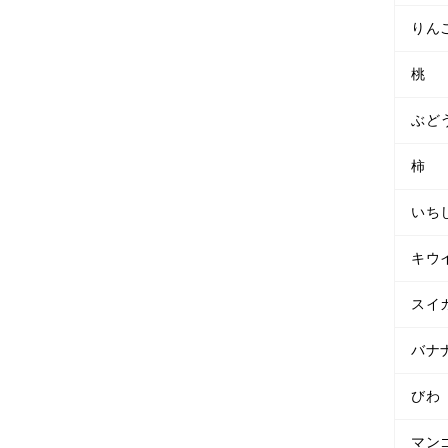
りん
桃
ぶど
柿
いち
キウ
スイ
バナ
びわ
マン