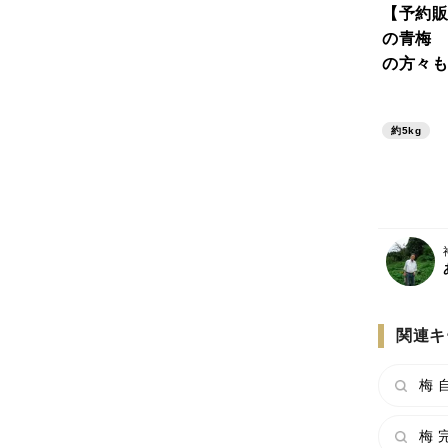
【予約販
の青梅 
の方々も
います【
く使わず
約5kg
米ぬかで
関連キ
梅 
梅 