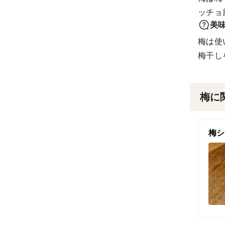
ッチョ
美
梅は使
梅干し
梅に
梅シ