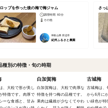
ロップを作った後の梅で梅ジャム
さっ
調理時間: 60分
その他
和歌山県 田辺市
紀州ふるさと農園
品種別の特徴・旬の時期
梅
白加賀梅
古城梅
は、大粒で形が美し
白加賀梅は、大粒で肉厚な
古城梅は、
が特徴です。肉厚で
特徴を持つ梅の品種です。
から6月に
シーな食感と、甘み
果肉は繊維が少なくてやわ
い緑色が特
のバランスが良い味
らかく、甘みが強く、酸味
やや硬めで