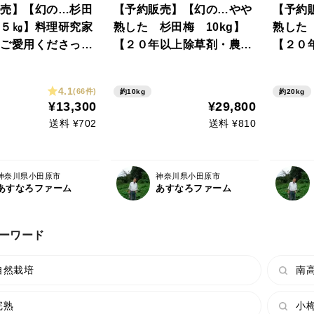
売】【幻の…杉田
【予約販売】【幻の…やや
【予約
５㎏】料理研究家
熟した 杉田梅 10kg】
熟した 
ご愛用くださって
【２０年以上除草剤・農薬
【２０
20年以上農薬を全
を全く使わず、地中の微生
を全く
、主に堆肥、灰、
物を生かした栽培。肥料は
物を生
4.1
(66件)
約10kg
約20kg
栽培】
堆肥、草木灰、米ぬか、化
堆肥、
¥13,300
¥29,800
学肥料は一切使わず。】
学肥料
送料 ¥702
送料 ¥810
神奈川県小田原市
神奈川県小田原市
あすなろファーム
あすなろファーム
ーワード
自然栽培
南高
完熟
小梅