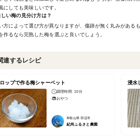
風にしても美味しいです。
味しい梅の見分け方は？
い方によって選び方が異なりますが、傷跡が無く丸みがある
を作るなら完熟した梅を選ぶと良いでしょう。
関連するレシピ
ロップで作る梅シャーベット
浸水
調理時間: 10分
おやつ
和歌山県 田辺市
紀州ふるさと農園