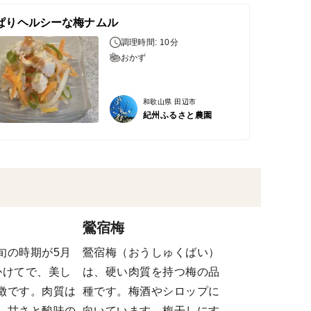
ぱりヘルシーな梅ナムル
調理時間: 10分
おかず
和歌山県 田辺市
紀州ふるさと農園
鶯宿梅
旬の時期が5月
鶯宿梅（おうしゅくばい）
かけてで、美し
は、硬い肉質を持つ梅の品
徴です。肉質は
種です。梅酒やシロップに
、甘さと酸味の
向いています。梅干しにす