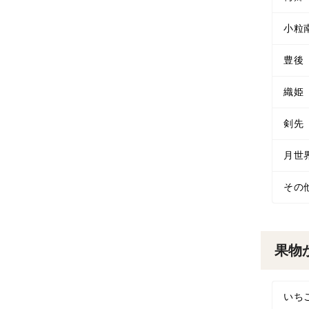
小粒
豊後
織姫
剣先
月世
その
果物
いち