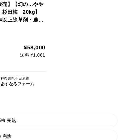
販売】【幻の…やや
杉田梅 20kg】
年以上除草剤・農薬
使わず、地中の微生
かした栽培。肥料は
草木 灰、米ぬか、化
¥58,000
は一切使わず。】
送料 ¥1,081
神奈川県小田原市
あすなろファーム
梅 完熟
 完熟