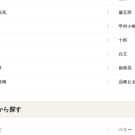
南高
藤五郎
甲州小
十郎
白王
界
姫南高
他梅
品種お
から探す
ご
ベリー