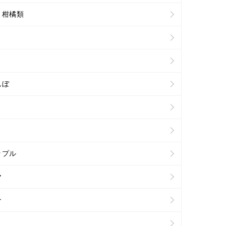
・柑橘類
んぼ
ップル
ヤ
ン