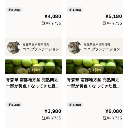
サイズ総重量3.2㎏ 梅農家生
機 によるLサイズ総重量4.5
産者直送 梅漬け 梅酒 梅シロ
㎏ 梅農家生産者直送 梅漬け
約3.2kg
約4.5kg
¥4,080
¥5,180
ップ作りに,いかがですか
梅酒 梅シロップ作り
送料 ¥735
送料 ¥735
青森県三戸郡南部町
青森県三戸郡南部町
ココ,プランテーション
ココ,プランテーション
青森県 南部地方産 完熟間近
青森県 南部地方産 完熟間近
一部が黄色くなってきた豊後
一部が黄色くなってきた豊後
(ぶんご)梅 梅専用サイズ選別
(ぶんご)梅 梅専用サイズ選別
機 によるLサイズ総重量3.2
機 による2Lサイズ総重量4.5
㎏ 梅農家生産者直送 梅漬け
㎏ 梅農家生産者直送 梅漬け
約3.2kg
約4.5kg
¥3,980
¥6,080
梅酒 梅シロップ作り
梅酒 梅シロップ作り
送料 ¥735
送料 ¥735