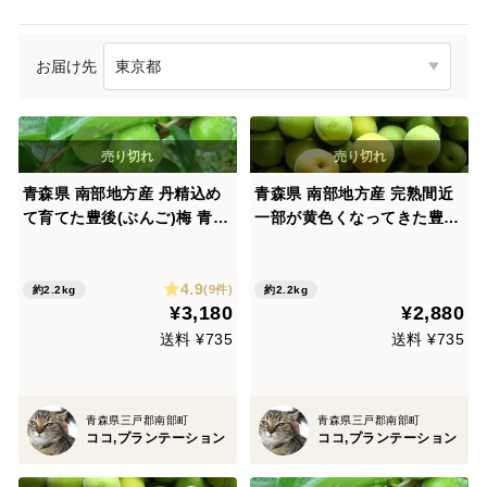
お届け先
青森県 南部地方産 丹精込め
青森県 南部地方産 完熟間近
て育てた豊後(ぶんご)梅 青梅
一部が黄色くなってきた豊後
梅専用サイズ選別機 によるL
(ぶんご)梅 梅専用サイズ選別
サイズ総重量2.2㎏ 梅農家生
機 によるMサイズ総重量2.2
4.9
産者直送 梅漬け 梅酒 梅シロ
㎏ 梅農家生産者直送 梅漬け
(9件)
約2.2kg
約2.2kg
¥3,180
¥2,880
ップ作りに,いかがですか
梅酒 梅シロップ作り
送料 ¥735
送料 ¥735
青森県三戸郡南部町
青森県三戸郡南部町
ココ,プランテーション
ココ,プランテーション