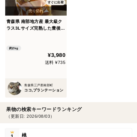
すぐに出荷
青森県 南部地方産 最大級ク
ラス3Lサイズ完熟した豊後
(ぶんご)梅2kgをジプロック
に入れて冷凍しました 梅農家
生産者直送品 梅漬け 梅酒 梅
約2kg
¥3,980
シロップ作り
送料 ¥735
青森県三戸郡南部町
ココ,プランテーション
果物の検索キーワードランキング
（更新日: 2026/08/03）
桃
1