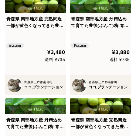
青森県 南部地方産 完熟間近
青森県 南部地方産 丹精込め
一部が黄色くなってきた豊後
て育てた豊後(ぶんご)梅 青梅
(ぶんご)梅 梅専用サイズ選別
梅専用サイズ選別機 によるM
機 による2Lサイズ総重量2.2
サイズ総重量3.2㎏ 梅農家生
㎏ 梅農家生産者直送 梅漬け
産者直送 梅漬け 梅酒 梅シロ
約2.2kg
約3.2kg
¥3,480
¥3,880
梅酒 梅シロップ作り
ップ作りに,いかがですか
送料 ¥735
送料 ¥735
青森県三戸郡南部町
青森県三戸郡南部町
ココ,プランテーション
ココ,プランテーション
青森県 南部地方産 丹精込め
青森県 南部地方産 完熟間近
て育てた豊後(ぶんご)梅 青梅
一部が黄色くなってきた豊後
梅専用サイズ選別機 によるL
(ぶんご)梅 梅専用サイズ選別