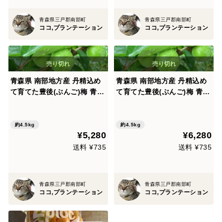
青森県三戸郡南部町
青森県三戸郡南部町
ココ,プランテーション
ココ,プランテーション
青森県 南部地方産 丹精込め
青森県 南部地方産 丹精込め
て育てた豊後(ぶんご)梅 青梅
て育てた豊後(ぶんご)梅 青梅
梅専用サイズ選別機 によるL
梅専用サイズ選別機 による2
サイズ総重量4.5㎏ 梅農家生
Lサイズ総重量4.5㎏ 梅農家
産者直送 梅漬け 梅酒 梅シロ
生産者直送 梅漬け 梅酒 梅シ
約4.5kg
約4.5kg
¥5,280
¥6,280
ップ作りに,いかがですか
ロップ作りに,いかがですか
送料 ¥735
送料 ¥735
青森県三戸郡南部町
青森県三戸郡南部町
ココ,プランテーション
ココ,プランテーション