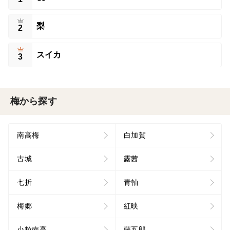
梨
2
スイカ
3
梅から探す
南高梅
白加賀
古城
露茜
七折
青軸
梅郷
紅映
小粒南高
藤五郎