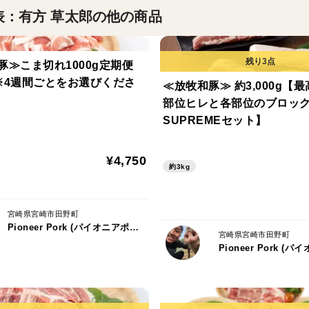
霧のようにその先が見えるか見えないかの
 代表：有方 草太郎の他の商品
しかし、豚肉の旨味はしっかり楽しんでい
放牧和豚だからこそできる、しゃぶしゃぶ
豚≫こま切れ1000g定期便
非常に贅沢な柔らかさと味わいを楽しめま
※4週間ごとをお選びくださ
≪放牧和豚≫ 約3,000g【
部位ヒレと各部位のブロッ
「ロース」
SUPREMEセット】
柔らかくきめが細かいのが特徴です。
脂身も程よくつき、赤身の芯を包み込むよ
¥4,750
約3kg
放牧豚はこの脂身に旨味がたっぷり含まれて
もちろんお肉も噛み応えがあり、濃厚な味
宮崎県宮崎市田野町
Pioneer Pork (パイオニアポーク) 代表：有方 草太郎
「バラ」
宮崎県宮崎市田野町
最も定番でかつ万能の部位です。
肋骨の周りにあり、柔らかく赤身と脂身が
放牧豚はこの脂身に旨味がたっぷり含まれて