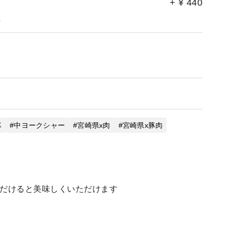
+
¥
440
。
豚
中ヨークシャー
宮崎県x肉
宮崎県x豚肉
ただけると美味しくいただけます