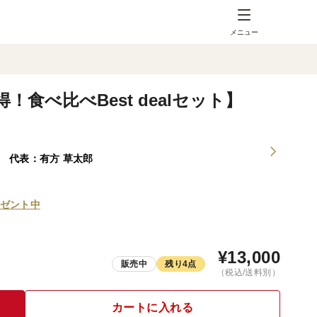
メニュー
！食べ比べBest dealセット】
ーク) 代表：有方 草太郎
ゼント中
¥
13,000
販売中
残り4点
（税込/送料別）
カートに入れる