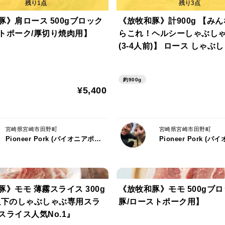
赤身と織り成す最高の二重奏をお口の中で
豚》肩ロース 500gブロック
《放牧和豚》計900g 【み
「肩ロース」
トポーク/厚切り焼肉用】
らこれ！ヘルシーしゃぶし
(3-4人前)】 ロース しゃぶし
赤身の中に脂身が網目のように走っており
g、モモ しゃぶしゃぶ 600g 
赤身と脂身の割合も程よく、脂身が苦手とい
ック×2)
約900g
¥5,400
「モモ」
食べやすく脂身が少ないのが特徴です。
さらに放牧豚は広大な土地で走り回ること
宮崎県宮崎市田野町
宮崎県宮崎市田野町
Pioneer Pork (パイオニアポーク) 代表：有方 草太郎
無駄な脂身が少なく、よりヘルシーで食べ応
「こま切れ」
こま切れは様々な料理に使いやすいです。
》モモ 薄霧スライス 300g
《放牧和豚》モモ 500gブ
オススメは豚汁です。
以下のしゃぶしゃぶ専用スラ
豚/ローストポーク用】
お肉に旨味が濃縮されているので、煮込み
スライス人気No.1』