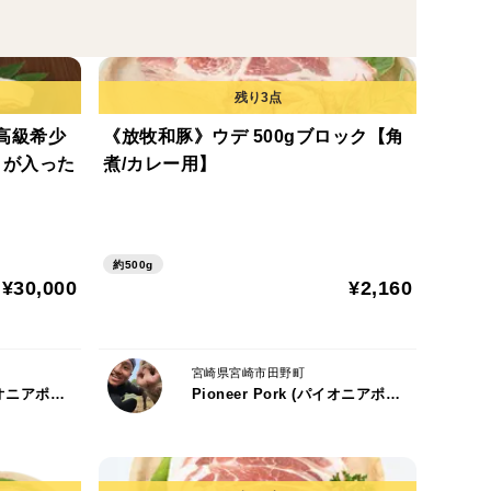
薄さ。
ただける。
ならではの薄さと旨味の両立。
す。
最高級希少
《放牧和豚》ウデ 500gブロック【角
クが入った
煮/カレー用】
うに脂身が重なっています。
約500g
おり、最高においしいのがポイントです。
¥30,000
¥2,160
わいです。
宮崎県宮崎市田野町
Pioneer Pork (パイオニアポーク) 代表：有方 草太郎
Pioneer Pork (パイオニアポーク) 代表：有方 草太郎
美しい層になっています。
おり、おいしいのがポイントです。