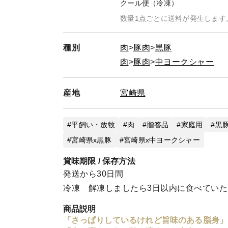
クール便（冷凍）
数量1点ごとに送料が発生します
種別
肉
豚肉
黒豚
肉
豚肉
中ヨークシャー
産地
宮崎県
平飼い・放牧
肉
贈答品
家庭用
黒
宮崎県x黒豚
宮崎県x中ヨークシャー
賞味期限 / 保存方法
発送から30日間
冷凍 解凍しましたら3日以内に食べてい
商品説明
「さっぱりしているけれど旨味のある脂身」