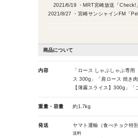
2021/6/19 ・MRT宮崎放送「Chec
2021/8/27 ・宮崎サンシャインFM「
「スッキリ」 2022/9/19 ・宮崎日日
ケーブルテレビ 「街人」 2022/12/2
商品について
内容
「ロース しゃぶしゃぶ専用【
ス 300g」「肩ロース 焼き
【薄霧スライス】300g」「こ
重量・
容量
約1.7kg
発送
ヤマト運輸（食べチョク特
送料