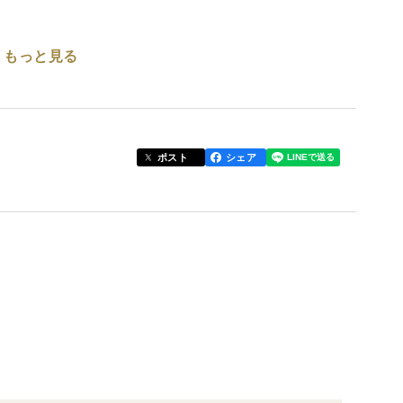
もっと見る
結集！！！
0g
ポスト
シェア
g
mm以下のスライスの事です。