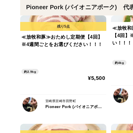
Pioneer Pork (パイオニアポーク)
≪放牧和
【4回】
≪放牧和豚≫おためし定期便【4回】
い！！！
※4週間ごとをお選びください！！！
約4kg
約2.9kg
¥5,500
宮崎県宮崎市田野町
Pioneer Pork (パイオニアポーク) 代表：有方 草太郎