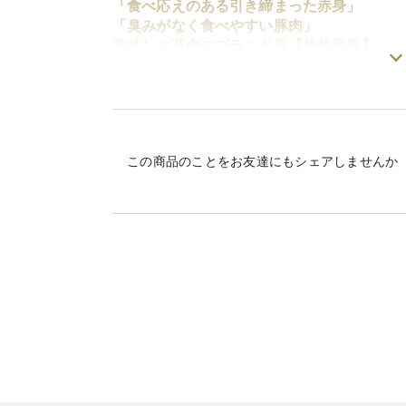
「食べ応えのある引き締まった赤身」
「臭みがなく食べやすい豚肉」
美味しさ革命のブランド豚【放牧和豚】
Best dealセットは放牧和豚の主要部位総
ロース しゃぶしゃぶ専用【薄霧スライス】30
バラ 焼き肉用 5mmスライス 300g
この商品のことをお友達にもシェアしませんか
肩ロース 焼き肉用 4mmスライス 300g
モモ しゃぶしゃぶ専用【薄霧スライス】300
こま切れ 500g
のお得な5点セットにして用意しました。
【薄霧スライス】とは
スライサーで可能な限り薄くスライスした1