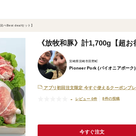
べBest dealセット】
《放牧和豚》計1,700g【超お得
宮崎県宮崎市田野町
Pioneer Pork (パイオニアポ
アプリ初回注文限定
今すぐ使えるクーポンプレ
-
8件の投稿
レビュー 0件
今すぐ注文