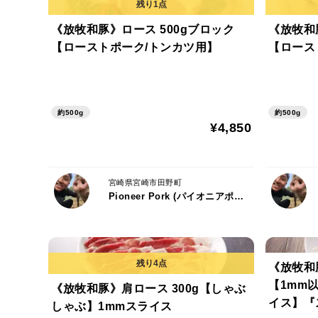
《放牧和豚》ロース 500gブロック
《放牧和
【ローストポーク/トンカツ用】
【ロース
約500g
約500g
¥4,850
宮崎県宮崎市田野町
Pioneer Pork (パイオニアポーク) 代表：有方 草太郎
《放牧和豚
【1mm
《放牧和豚》肩ロース 300g【しゃぶ
イス】『
しゃぶ】1mmスライス