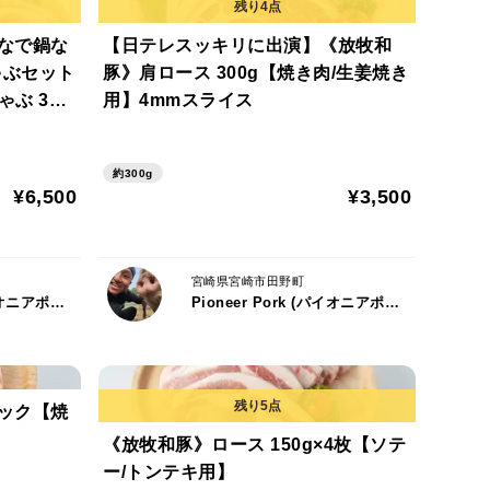
お楽しみください。
んなで鍋な
【日テレスッキリに出演】《放牧和
ゃぶセット
豚》肩ロース 300g【焼き肉/生姜焼き
ゃぶ 300
用】4mmスライス
、豚肉特有の脂身の香りが特徴です。
(300gパ
う方にも比較的食べやすい部位になっています。
約300g
¥6,500
¥3,500
で
宮崎県宮崎市田野町
Pioneer Pork (パイオニアポーク) 代表：有方 草太郎
Pioneer Pork (パイオニアポーク) 代表：有方 草太郎
えのある部位になっております。
ロック【焼
《放牧和豚》ロース 150g×4枚【ソテ
料理が合います。
ー/トンテキ用】