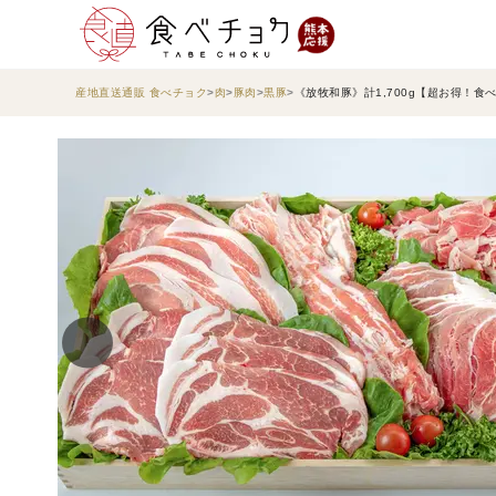
産地直送通販 食べチョク
肉
豚肉
黒豚
《放牧和豚》計1,700g【超お得！食べ比