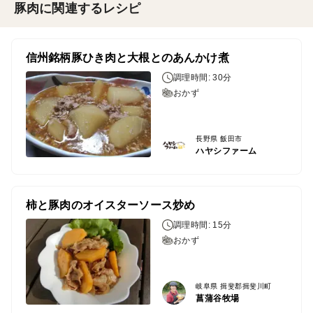
豚肉に関連するレシピ
信州銘柄豚ひき肉と大根とのあんかけ煮
調理時間: 30分
おかず
長野県 飯田市
ハヤシファーム
柿と豚肉のオイスターソース炒め
調理時間: 15分
おかず
岐阜県 揖斐郡揖斐川町
菖蒲谷牧場