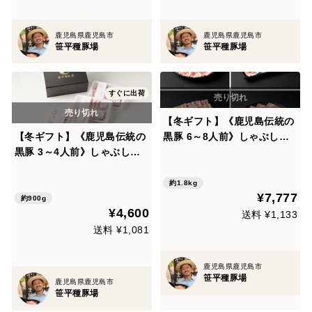
鹿児島県鹿児島市
鹿児島県鹿児島市
笹平種豚場
笹平種豚場
すぐに出荷
【冬ギフト】《鹿児島伝統の
【冬ギフト】《鹿児島伝統の
黒豚 6～8人前》しゃぶしゃ
黒豚 3～4人前》しゃぶしゃ
ぶ満腹セット 〈ロース・肩ロ
ぶ3種類セット 900g 〈ロー
ース・バラ・モモ〉【のし対
ス・バラ・モモ〉【のし対
応】【ゲン担ぎ福袋】
約1.8kg
¥7,777
応】
約900g
¥4,600
送料 ¥1,133
送料 ¥1,081
鹿児島県鹿児島市
笹平種豚場
鹿児島県鹿児島市
笹平種豚場