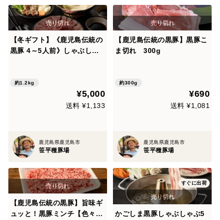
【冬ギフト】《鹿児島伝統の
【鹿児島伝統の黒豚】黒豚こ
黒豚 4～5人前》しゃぶしゃ
ま切れ 300g
ぶ山盛りセット 〈ロース・バ
ラ・モモ〉【のし対応】
約1.2kg
約300g
¥5,000
¥690
送料 ¥1,133
送料 ¥1,081
鹿児島県鹿児島市
鹿児島県鹿児島市
笹平種豚場
笹平種豚場
すぐに出荷
【鹿児島伝統の黒豚】旨味ギ
ュッと！黒豚ミンチ【色々な
かごしま黒豚しゃぶしゃぶ5