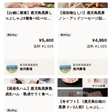
【お鍋に最適】鹿児島黒豚し
【添加物なし!!】鹿児島黒豚
ゃぶしゃぶ3種食べ比べセッ
ノン・アッドソーセージ詰合
ト（ロース・バラ・肩ロース
せ
各200g、ポン酢付き）
約600g
約550g
¥5,400
¥4,860
送料 ¥1,026
送料 ¥1,026
鹿児島県鹿屋市
鹿児島県鹿屋市
南州農場
南州農場
すぐに出荷
【国産生ハム】鹿児島黒豚熟
成生ハム・熟成サラミ食べ比
べセット
【冬ギフト】《鹿児島伝統の
黒豚 2～3人前》しゃぶしゃ
約180g