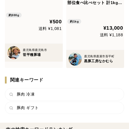
お料理にお役立ち！】
部位食べ比べセット 計1kg
（バラ・ロース・肩ロース・
かた・もも 各200g）
約300g
¥500
約1kg
¥13,000
送料 ¥1,081
送料 ¥1,188
鹿児島県鹿児島市
笹平種豚場
鹿児島県鹿屋市吾平町
黒豚工房なかむら
関連キーワード
豚肉 冷凍
豚肉 ギフト