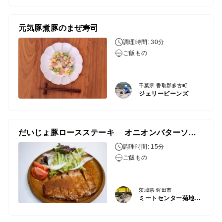
元気豚煮豚のまぜ寿司
調理時間: 30分
ご飯もの
千葉県 香取郡多古町
ジェリービーンズ
だいじょ豚ロースステーキ オニオンバターソース
調理時間: 15分
ご飯もの
茨城県 鉾田市
ミートセンター菊地畜産