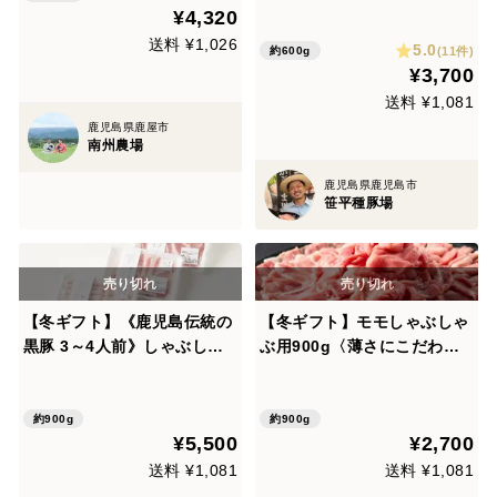
ぶセット 600g 〈ロース・バ
¥4,320
ラ〉【のし対応】
送料 ¥1,026
5.0
(11件)
約600g
¥3,700
送料 ¥1,081
鹿児島県鹿屋市
南州農場
鹿児島県鹿児島市
笹平種豚場
【冬ギフト】《鹿児島伝統の
【冬ギフト】モモしゃぶしゃ
黒豚 3～4人前》しゃぶしゃ
ぶ用900g〈薄さにこだわり
ぶ堪能セット 〈ロース・肩ロ
ました‼濃厚な旨味でヘルシ
ース・バラ〉【のし対応】
ー〉【のし対応】
約900g
約900g
¥5,500
¥2,700
送料 ¥1,081
送料 ¥1,081