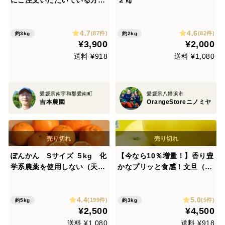
にご注文いただいている方も
２㎏
もちろん増量！！】香り豊か
なプリッと食感！文旦家庭3
4.7
4.6
㎏⇒3.6㎏（サイズ様々9個前
(87件)
(82件)
約3kg
約2kg
¥3,900
¥2,000
後）
送料 ¥918
送料 ¥1,080
愛媛県南宇和郡愛南町
愛媛県八幡浜市
吉本農園
OrangeStoreニノミヤ
ぽんかん Sサイズ ５kg 化
【今なら10％増量！】香り豊
学系農薬を使用しない（天然
かなプリッと食感！文旦（贈
系農薬を使用）栽培
答3㎏⇒3.3㎏７～９個前後）
4.4
5.0
(199件)
(5件)
約5kg
約3kg
¥2,500
¥4,500
送料 ¥1,080
送料 ¥918