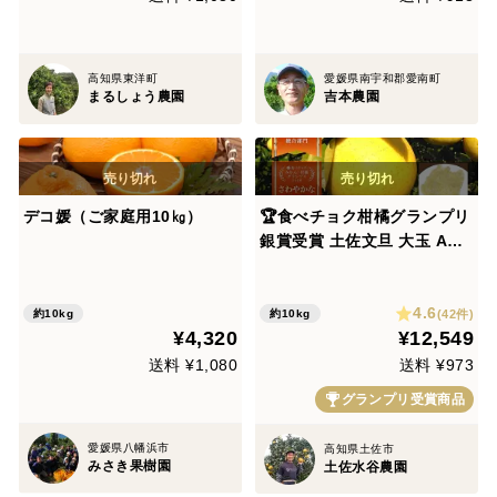
高知県東洋町
愛媛県南宇和郡愛南町
まるしょう農園
吉本農園
デコ媛（ご家庭用10㎏）
🏆食べチョク柑橘グランプリ
銀賞受賞 土佐文旦 大玉 A品
※農園独自基準 15個前後
高知県土佐市産 黄色いしあ
4.6
わせ®︎ ※北海道への配送は
(42件)
約10kg
約10kg
¥4,320
¥12,549
できません 2027年1月下旬
発送
送料 ¥1,080
送料 ¥973
グランプリ受賞商品
愛媛県八幡浜市
高知県土佐市
みさき果樹園
土佐水谷農園