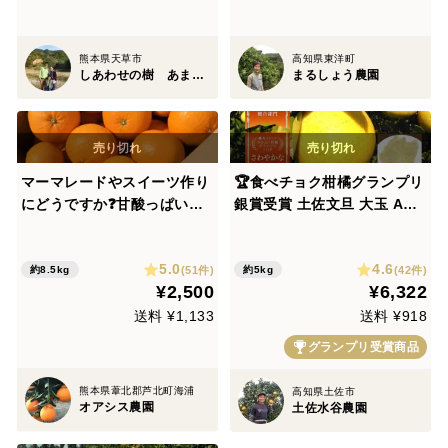
熊本県天草市
高知県東洋町
しあわせの樹 あまくさ
まるしょう農園
マーマレードやスイーツ作り
🏆食べチョク柑橘グランプリ
にどうですか❓甘酸っぱい大
銀賞受賞 土佐文旦 大玉 A品
人のミカン❗️ 紅甘夏（約8.5
※農園独自基準 7～8個 高
kg)
知県土佐市産 黄色いしあわ
5.0
4.6
せ®︎ ※北海道への配送はで
(51件)
(42件)
約8.5kg
約5kg
¥2,500
¥6,322
きません 2027年1月下旬発
送
送料 ¥1,133
送料 ¥918
グランプリ受賞商品
熊本県葦北郡芦北町海浦
高知県土佐市
オアシス農園
土佐水谷農園