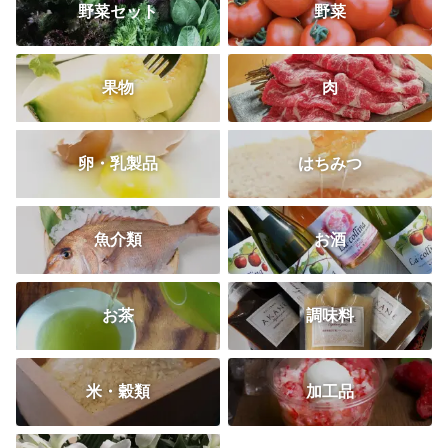
野菜セット
野菜
果物
肉
卵・乳製品
はちみつ
魚介類
お酒
お茶
調味料
米・穀類
加工品