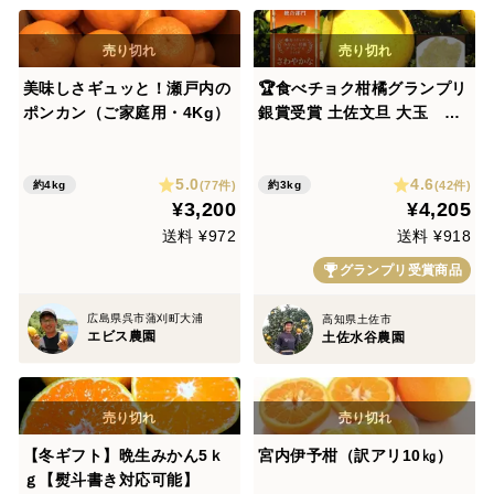
美味しさギュッと！瀬戸内の
🏆食べチョク柑橘グランプリ
ポンカン（ご家庭用・4Kg）
銀賞受賞 土佐文旦 大玉 A
品※農園独自基準 4～5個
高知県土佐市産 黄色いしあ
5.0
4.6
わせ®︎ ※北海道への配送は
(77件)
(42件)
約4kg
約3kg
¥3,200
¥4,205
できません 2027年1月下旬
発送
送料 ¥972
送料 ¥918
グランプリ受賞商品
広島県呉市蒲刈町大浦
高知県土佐市
エビス農園
土佐水谷農園
【冬ギフト】晩生みかん5ｋ
宮内伊予柑（訳アリ10㎏）
ｇ【熨斗書き対応可能】