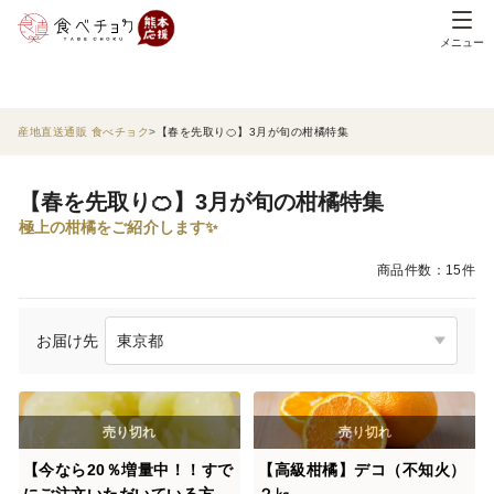
メニュー
産地直送通販 食べチョク
【春を先取り🍊】3月が旬の柑橘特集
【春を先取り🍊】3月が旬の柑橘特集
極上の柑橘をご紹介します✨
商品件数：15件
お届け先
【今なら20％増量中！！すで
【高級柑橘】デコ（不知火）