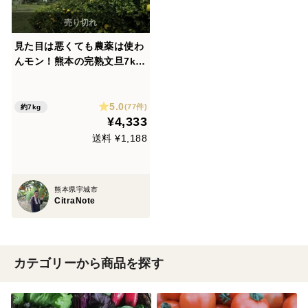
見た目は悪くても農薬は使わ
んモン！熊本の完熟文旦7kg
（化
5.0
学肥料不使用／農薬不使用）
(77件)
約7kg
¥4,333
送料 ¥1,188
熊本県宇城市
CitraNote
カテゴリーから商品を探す