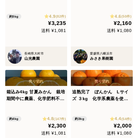
4.9
4.6
(82件)
(50件)
約5kg
¥3,235
¥2,160
送料 ¥1,081
送料 ¥1,080
長崎県大村市
愛媛県八幡浜市
山光農園
みさき果樹園
箱込み4kg 甘夏みかん 栽培
追熟完了 ぽんかん Lサイ
期間中に農薬、化学肥料不使
ズ ３kg 化学系農薬を使用
用【熊本特産】
しない（天然系農薬を使用）
栽培
4.8
4.4
(147件)
(54件)
約4kg
約3kg
¥2,300
¥2,000
送料 ¥1,081
送料 ¥1,080