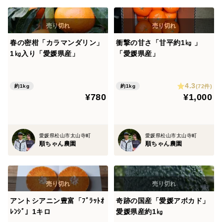
春の密柑「カラマンダリン」
衝撃の甘さ「甘平約1㎏ 」
1㎏入り「愛媛県産」
「愛媛県産」
4.3
(72件)
約1kg
約1kg
¥780
¥1,000
愛媛県松山市太山寺町
愛媛県松山市太山寺町
順ちゃん農園
順ちゃん農園
アントシアニン豊富「ﾌﾞﾗｯﾄｵ
奇跡の国産「愛媛アボカド」
ﾚﾝｼﾞ」1キロ
愛媛県産約1㎏