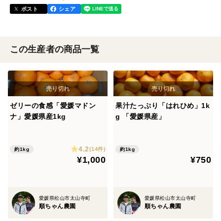
ポスト
シェア
この生産者の商品一覧
ゼリーの食感「愛媛マドン
果汁たっぷり「はれひめ」1k
ナ」愛媛県産1kg
g 「愛媛県産」
4.2
(14件)
約1kg
約1kg
¥1,000
¥750
愛媛県松山市太山寺町
愛媛県松山市太山寺町
順ちゃん農園
順ちゃん農園