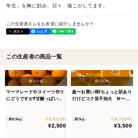
年生」を胸に刻み、日々 魂こがしてます。
この生産者さんをお友達に紹介しませんか？
ポスト
シェア
この生産者の商品一覧
マーマレードやスイーツ作り
超〜お買い得❗️ちょっと訳あり
にどうですか❓甘酸っぱい大
だけどコク旨不知火 M〜2L
人のミカン❗️ 紅甘夏（約8.5
サイズ 24玉〜28玉（約7k
kg)
g）
5.0
4.7
(51件)
(90件)
約8.5kg
約7kg
¥2,500
¥3,500