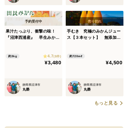
果汁たっぷり、衝撃の味！
手むき 究極のみかんジュー
『沼津西浦産』 早生みか
ス【３本セット】 無添加10
ん 由良【小玉 3kg】
0％
4.7
(8件)
約3kg
約720mℓ
¥3,480
¥4,500
静岡県沼津市
静岡県沼津市
丸榮
丸榮
もっと見る