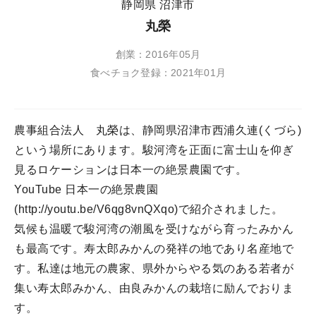
静岡県 沼津市
丸榮
創業：2016年05月
食べチョク登録：2021年01月
農事組合法人 丸榮は、静岡県沼津市西浦久連(くづら)
という場所にあります。駿河湾を正面に富士山を仰ぎ
見るロケーションは日本一の絶景農園です。
YouTube 日本一の絶景農園
(http://youtu.be/V6qg8vnQXqo)で紹介されました。
気候も温暖で駿河湾の潮風を受けながら育ったみかん
も最高です。寿太郎みかんの発祥の地であり名産地で
す。私達は地元の農家、県外からやる気のある若者が
集い寿太郎みかん、由良みかんの栽培に励んでおりま
す。