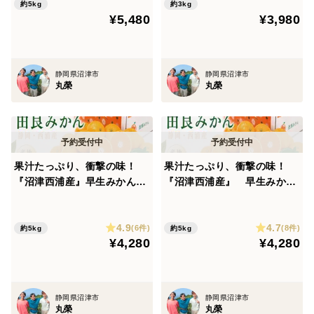
約5kg
約3kg
¥5,480
¥3,980
静岡県沼津市
静岡県沼津市
丸榮
丸榮
果汁たっぷり、衝撃の味！
果汁たっぷり、衝撃の味！
『沼津西浦産』早生みかん
『沼津西浦産』 早生みか
由良 【中玉 5kg】
ん 由良【小玉 5kg】
4.9
4.7
(6件)
(8件)
約5kg
約5kg
¥4,280
¥4,280
静岡県沼津市
静岡県沼津市
丸榮
丸榮