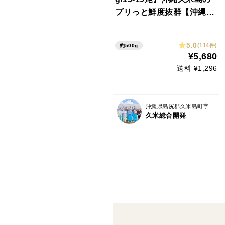
プリっと鮮度抜群【沖縄久
米島車海老】【特大サイズ/
約17cm】【真空パック】
5.0
(114件)
約500g
【お刺身可】【専用化粧
¥5,680
箱】【熨斗可※名入れ不
送料 ¥1,296
可】【ギフト】
沖縄県島尻郡久米島町字北原
久米総合開発