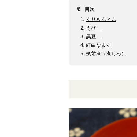
🔖
目次
くりきんとん
えび
黒豆
紅白なます
筑前煮（煮しめ）