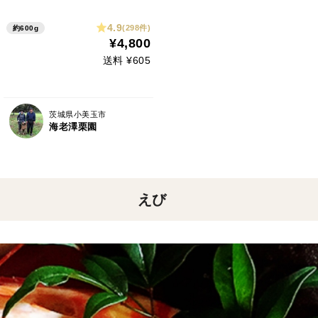
4.9
(298件)
約600g
¥4,800
送料 ¥605
茨城県小美玉市
海老澤栗園
えび