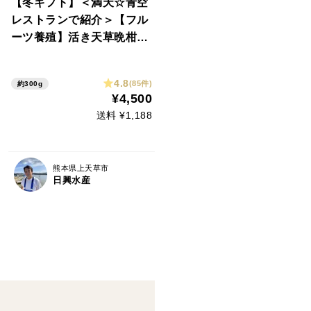
【冬ギフト】＜満天☆青空
レストランで紹介＞【フル
ーツ養殖】活き天草晩柑車
海老！！（300ｇ・8～15
尾前後）＜熨斗対応可＞
4.8
(85件)
約300g
¥4,500
送料 ¥1,188
熊本県上天草市
日興水産