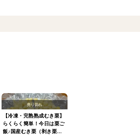
【冷凍・完熟熟成むき栗】
らくらく簡単！今日は栗ご
飯♪国産むき栗（剥き栗）1
50g*4袋（600g）