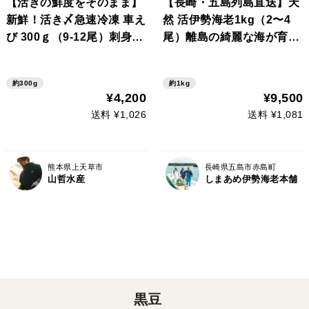
【活きの鮮度をそのまま】
【長崎・五島列島直送】天
新鮮！活き〆急速冷凍 車え
然 活伊勢海老1kg（2〜4
び 300ｇ（9-12尾）刺身で
尾）離島の綺麗な海が育ん
も食べられます！【冬ギフ
だ「うまみと甘み」 漁師直
ト】
送の鮮度をご家庭に
約300g
約1kg
¥4,200
¥9,500
送料 ¥1,026
送料 ¥1,081
熊本県上天草市
長崎県五島市赤島町
山哲水産
しまあめ伊勢海老本舗
黒豆