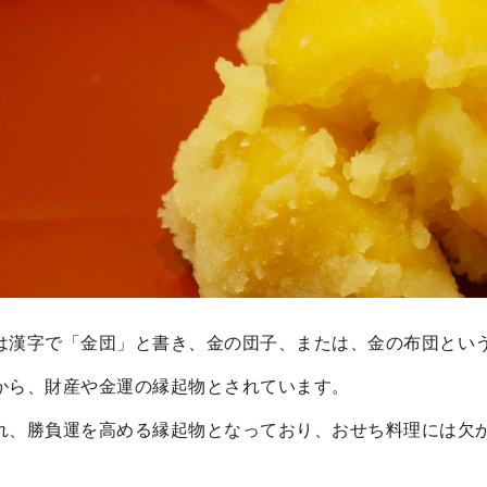
は漢字で「金団」と書き、金の団子、または、金の布団とい
から、財産や金運の縁起物とされています。
れ、勝負運を高める縁起物となっており、おせち料理には欠