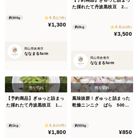
た採れたて丹波黒枝豆 2キ
ロ
4.8
(17件)
約300g
¥1,300
4.6
(42件)
約2kg
¥3,500
岡山県倉敷市
ななまるfarm
岡山県倉敷市
ななまるfarm
【予約商品】ぎゅっと詰まっ
風味抜群！ぎゅっと詰まった
た採れたて丹波黒枝豆 1キ
乾燥ニンニク ばら 500グ
ロ
ラム
4.6
(42件)
約1kg
約550g
¥1,800
¥850