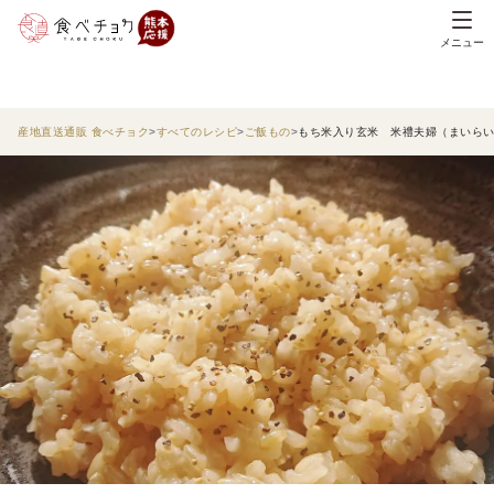
メニュー
産地直送通販 食べチョク
すべてのレシピ
ご飯もの
もち米入り玄米 米禮夫婦（まいら