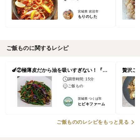
宮城県 岩沼市
もりのした
ご飯ものに関するレシピ
🍆②極薄皮だから油を吸いすぎない！『ロングインゲンと（杭茄）長なすの豚肉炒め』
調理時間: 15分
ご飯もの
茨城県 つくば市
ヒビキファーム
ご飯もののレシピをもっと見る