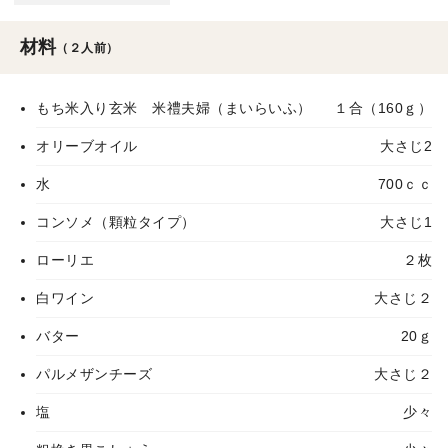
材料
（２人前）
もち米入り玄米 米禮夫婦（まいらいふ）
１合（160ｇ）
オリーブオイル
大さじ2
水
700ｃｃ
コンソメ（顆粒タイプ）
大さじ1
ローリエ
２枚
白ワイン
大さじ２
バター
20ｇ
パルメザンチーズ
大さじ２
塩
少々