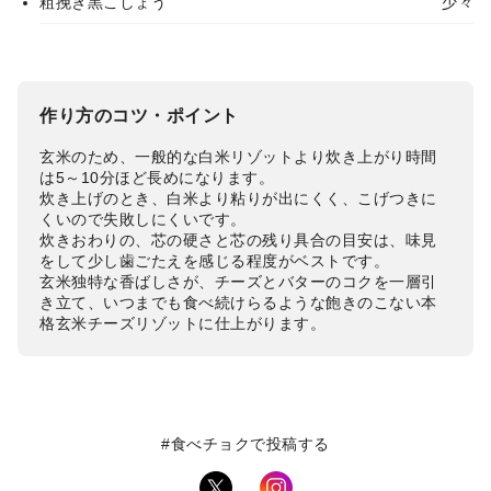
粗挽き黒こしょう
少々
作り方のコツ・ポイント
玄米のため、一般的な白米リゾットより炊き上がり時間
は5～10分ほど長めになります。
炊き上げのとき、白米より粘りが出にくく、こげつきに
くいので失敗しにくいです。
炊きおわりの、芯の硬さと芯の残り具合の目安は、味見
をして少し歯ごたえを感じる程度がベストです。
玄米独特な香ばしさが、チーズとバターのコクを一層引
き立て、いつまでも食べ続けらるような飽きのこない本
格玄米チーズリゾットに仕上がります。
#食べチョクで投稿する