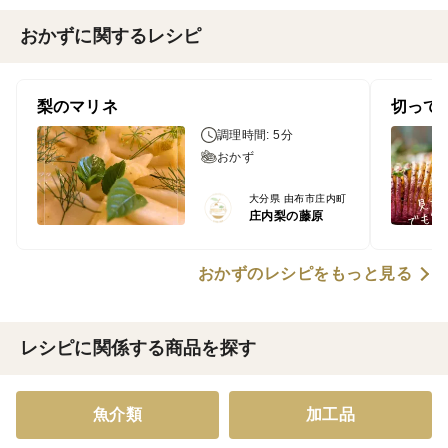
おかずに関するレシピ
梨のマリネ
切って
調理時間: 5分
おかず
大分県 由布市庄内町
庄内梨の藤原
おかずのレシピをもっと見る
レシピに関係する商品を探す
魚介類
加工品