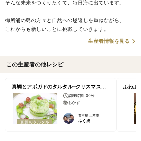
そんな未来をつくりたくて、毎日海に出ています。
御所浦の島の方々と自然への恩返しを重ねながら、
これからも新しいことに挑戦していきます。
生産者情報を見る
この生産者の他レシピ
真鯛とアボガドのタルタル~クリスマス仕立て~
ふわふ
調理時間: 30分
おかず
熊本県 天草市
ふく成