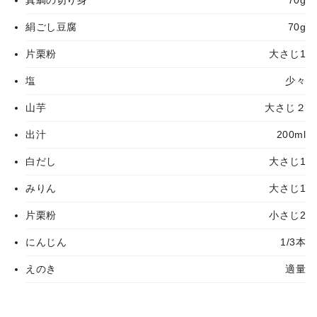
真鯛の切り身
70g
絹ごし豆腐
70g
片栗粉
大さじ1
塩
少々
山芋
大さじ２
出汁
200ml
白だし
大さじ1
みりん
大さじ1
片栗粉
小さじ2
にんじん
1/3本
えのき
適量