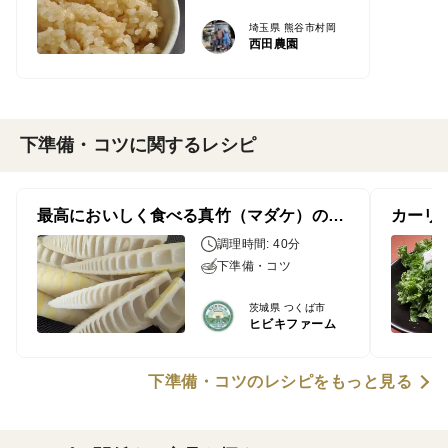
埼玉県 熊谷市村岡
西田農園
下準備・コツに関するレシピ
最高においしく食べる真竹（マダケ）の調理法
カーリ
調理時間: 40分
下準備・コツ
茨城県 つくば市
ヒビキファーム
下準備・コツのレシピをもっと見る