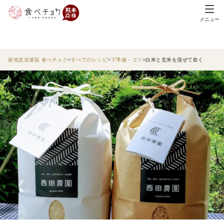
メニュー
産地直送通販 食べチョク
すべてのレシピ
下準備・コツ
白米と玄米を混ぜて炊く