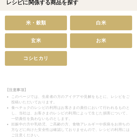
レシピに関係する商品を探す
米・穀類
白米
玄米
お米
コシヒカリ
【注意事項】
このページでは、生産者の方のアイデアや見解をもとに、レシピをご
投稿いただいております。
食べチョクのレシピの利用はお客さまの責任において行われるものと
し、当社は、お客さまのレシピの利用によって生じた損害について、
一切責任を負わないものとします。
妊娠中の方や乳幼児、ご高齢の方、食物アレルギーや疾病をお持ちの
方などに向けた安全性は確認しておりませんので、レシピの利用には
ご注意ください。