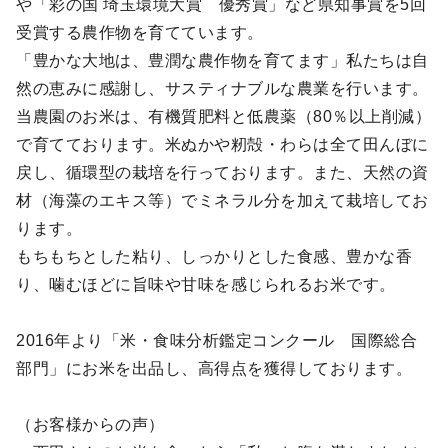
や「彩の国 埼玉環境大賞 優秀賞」など県知事賞を5回
受賞する農作物を育てています。
「豊かな大地は、豊潤な農作物を育てます」私たちは自
然の恵みに感謝し、サスティナブルな農業を行います。
当農園のお米は、有機質肥料と低農薬（80％以上削減）
で育てております。米ぬかや籾殻・わらは全て田んぼに
戻し、循環型の栽培を行っております。また、天然の資
材（海藻のエキス等）でミネラル分を加えて栽培してお
ります。
もちもちとした粘り、しっかりとした食感、豊かな香
り、噛むほどに旨味や甘味を感じられるお米です。
2016年より「米・食味分析鑑定コンクール 国際総合
部門」にお米を出品し、高得点を獲得しております。
（お客様からの声）