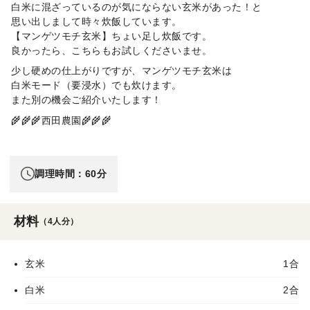
白米に混ざっているのが気にならない玄米があった！と
思い出しまして時々炊飯しています。
【マンゲツモチ玄米】ちょい足し炊飯です。
良かったら、こちらもお試しくださいませ。
少し硬めの仕上がりですが、マンゲツモチ玄米は
白米モード（要浸水）でも炊けます。
また別の機会ご紹介いたします！
🌾🌾🌾西田農園🌾🌾🌾
調理時間：60分
材料
（4人分）
玄米
1合
白米
2合