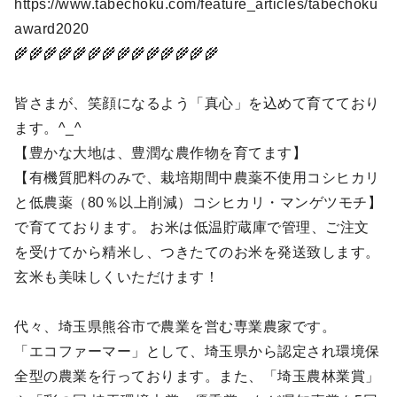
https://www.tabechoku.com/feature_articles/tabechoku
award2020
🌾🌾🌾🌾🌾🌾🌾🌾🌾🌾🌾🌾🌾🌾
皆さまが、笑顔になるよう「真心」を込めて育てており
ます。^_^
【豊かな大地は、豊潤な農作物を育てます】
【有機質肥料のみで、栽培期間中農薬不使用コシヒカリ
と低農薬（80％以上削減）コシヒカリ・マンゲツモチ】
で育てております。 お米は低温貯蔵庫で管理、ご注文
を受けてから精米し、つきたてのお米を発送致します。
玄米も美味しくいただけます！
代々、埼玉県熊谷市で農業を営む専業農家です。
「エコファーマー」として、埼玉県から認定され環境保
全型の農業を行っております。また、「埼玉農林業賞」