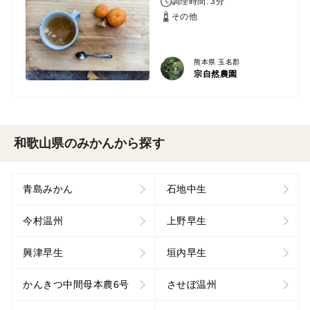
調理時間: 3分
その他
熊本県 玉名郡
宗自然農園
和歌山県のみかんから探す
青島みかん
石地中生
今村温州
上野早生
興津早生
垣内早生
かんきつ中間母本農6号
させぼ温州