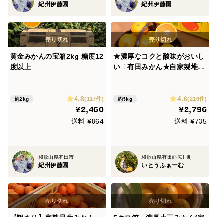
紀州伊藤園
紀州伊藤園
黄金みかんの宝箱2kg 糖度12
★濃厚なコクと酸味がおいし
度以上
い！有田みかん★自家製堆肥
栽培★定番5kg★和歌山★
4.8
4.6
(117件)
(216件)
約2kg
約5kg
¥2,460
¥2,796
送料 ¥864
送料 ¥735
和歌山県有田市
和歌山県有田郡広川町
紀州伊藤園
いとうふぁーむ