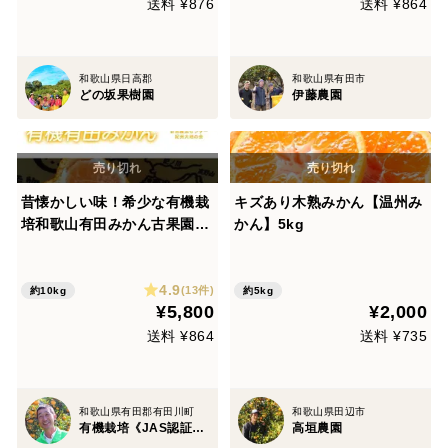
送料 ¥876
送料 ¥864
和歌山県日高郡
和歌山県有田市
どの坂果樹園
伊藤農園
昔懐かしい味！希少な有機栽
キズあり木熟みかん【温州み
培和歌山有田みかん古果園
かん】5kg
【有機JAS認証みかん】サイ
ズ混合・大容量！10kg
4.9
(13件)
約10kg
約5kg
¥5,800
¥2,000
送料 ¥864
送料 ¥735
和歌山県有田郡有田川町
和歌山県田辺市
有機栽培《JAS認証》農家・ 古果園 （こかえん）
高垣農園