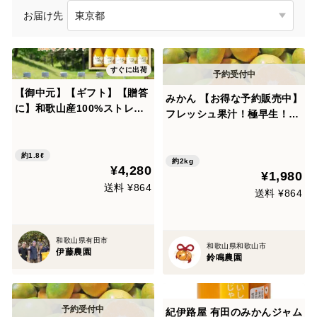
お届け先
すぐに出荷
【御中元】【ギフト】【贈答
みかん 【お得な予約販売中】
に】和歌山産100%ストレー
フレッシュ果汁！極早生！季
トジュース飲み比べ(180ml×
節限定ブランド有田みかんご
10本) 50710gi
家庭用2kg
約1.8ℓ
約2kg
¥4,280
¥1,980
送料 ¥864
送料 ¥864
和歌山県有田市
和歌山県和歌山市
伊藤農園
鈴鳴農園
紀伊路屋 有田のみかんジャム