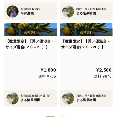
和歌山県有田郡
和歌山県有田郡有田川町
平武農園
まる隆果樹園
【数量限定】【秀／優混合・
【数量限定】【秀／優混合・
サイズ混合(２Ｓ～2L）】≪3
サイズ混合(２Ｓ～2L）】≪5
㎏≫和歌山有田産！極早生み
㎏≫和歌山有田産！極早生み
かん
かん
¥1,800
¥2,500
送料 ¥735
送料 ¥876
和歌山県有田郡有田川町
和歌山県有田郡有田川町
まる隆果樹園
まる隆果樹園