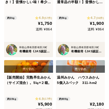
き！】昔懐かしい味！希少な
通常品の半額！】昔懐かしい
有機栽培和歌山有田みかん古
味！希少な有機栽培和歌山有
果園【有機JAS認証みかん】
田みかん古果園【有機JAS認
4.9
4.7
規格外.小玉〈3Sサイズ〉・
証みかん】規格外.外観（見た
(57件)
(36件)
約3kg
約5kg
¥1,750
¥1,900
食べきり！3kg
目が悪い）・サイズ混合・お
得な！5kg
送料 ¥864
送料 ¥864
和歌山県有田郡有田川町
和歌山県有田郡有田川町
有機栽培《JAS認証》農家・ 古果園 （こかえん）
有機栽培《JAS認証》農家・ 古果園 （こかえん）
【販売開始】完熟早生みかん
温州みかん ハウスみかん
（サイズ混合）。5㎏×２箱。
5個入2パック 311-hm2
4.9
(17件)
約10kg
約800g
¥5,900
¥2,180