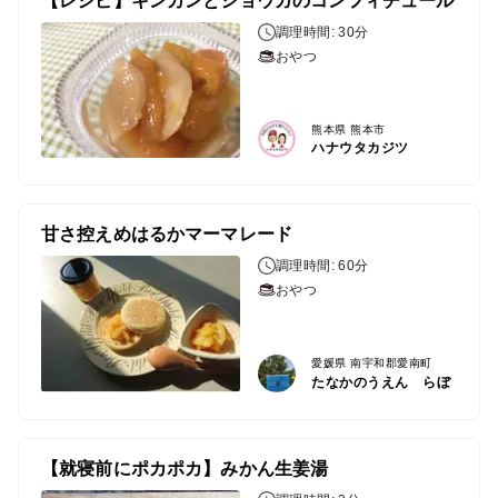
【レシピ】キンカンとショウガのコンフィチュール
調理時間: 30分
おやつ
熊本県 熊本市
ハナウタカジツ
甘さ控えめはるかマーマレード
調理時間: 60分
おやつ
愛媛県 南宇和郡愛南町
たなかのうえん らぼ
【就寝前にポカポカ】みかん生姜湯