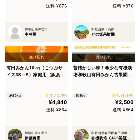
送料 ¥876
送料 ¥876
和歌山県御坊市
和歌山県日高郡
中村屋
どの坂果樹園
有田みかん10kg（こつぶサ
昔懐かしい味！希少な有機栽
イズ3S～S）家庭用（訳あり
培和歌山有田みかん古果園
品）こつぶちゃん 和歌山 31
【有機JAS認証みかん】サイ
1-8-2
ズ混合・食べきり！3kg
4.7
4.7
(17件)
(51件)
約10kg
約3kg
¥4,840
¥2,500
送料 ¥864
送料 ¥864
和歌山県有田市
和歌山県有田郡有田川町
伊藤農園
有機栽培《JAS認証》農家・ 古果園 （こかえん）