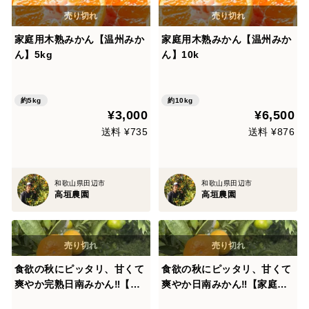
家庭用木熟みかん【温州みか
家庭用木熟みかん【温州みか
ん】5kg
ん】10k
約5kg
約10kg
¥3,000
¥6,500
送料 ¥735
送料 ¥876
和歌山県田辺市
和歌山県田辺市
高垣農園
高垣農園
食欲の秋にピッタリ、甘くて
食欲の秋にピッタリ、甘くて
爽やか完熟日南みかん‼︎【贈
爽やか日南みかん‼︎【家庭
答用】3kg✳︎10月頃発送
用】5kg✳︎10月頃発送