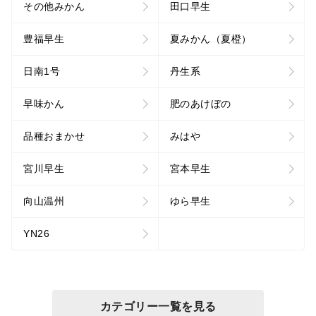
その他みかん
田口早生
豊福早生
夏みかん（夏橙）
日南1号
丹生系
早味かん
肥のあけぼの
品種おまかせ
みはや
宮川早生
宮本早生
向山温州
ゆら早生
YN26
カテゴリー一覧を見る