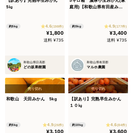
【訳あり】完熟早生みかん
5キロ箱 濃厚小玉みかん(家
5㎏
庭用)【和歌山県有田産みか
ん】
4.6
4.9
(198件)
(177件)
約5kg
約5kg
¥1,800
¥3,400
送料 ¥735
送料 ¥735
和歌山県日高郡
和歌山県有田郡
どの坂果樹園
マルホ農園
和歌山 天田みかん 5kg
【訳あり】完熟早生みかん
１０㎏
4.9
4.6
(26件)
(84件)
約5kg
約10kg
¥3,100
¥3,600