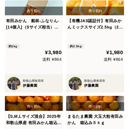
有田みかん 船林-ふなりん-
【有機JAS認証付】有田みか
[14個入]（Sサイズ相当）贈
んミックスサイズ2.5kg（2S
答用 超特選品 赤秀 和歌山
～3Lサイズ）家庭用（訳あり
311-fr14
品）和歌山 311-yk2h
約1kg
約2.5kg
¥3,980
¥1,980
送料 ¥864
送料 ¥864
和歌山県有田市
和歌山県有田市
伊藤農園
伊藤農園
【S,M,Lサイズ混合】2025年
まるたま農園 大玉大粒有田み
和歌山県産 有田みかん箱込約
かん 箱込み５ｋｇ