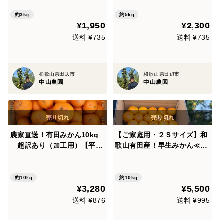
約3kg
約5kg
¥1,950
¥2,300
送料 ¥735
送料 ¥735
和歌山県田辺市
和歌山県田辺市
中山農園
中山農園
農家直送！有田みかん10kg
【ご家庭用・２Ｓサイズ】和
超訳あり（加工用）【平武
歌山有田産！早生みかん≪10
農園】和歌山｜有田｜田口
㎏≫
産地直送 お取り寄せ
約10kg
約10kg
¥3,280
¥5,500
送料 ¥876
送料 ¥995