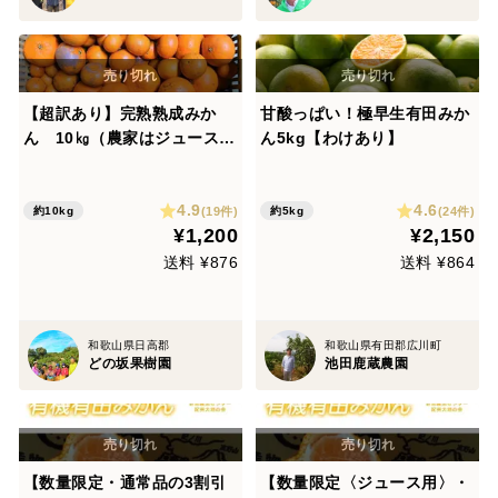
【超訳あり】完熟熟成みか
甘酸っぱい！極早生有田みか
ん 10㎏（農家はジュース等
ん5kg【わけあり】
に使用）
4.9
4.6
(19件)
(24件)
約10kg
約5kg
¥1,200
¥2,150
送料 ¥876
送料 ¥864
和歌山県日高郡
和歌山県有田郡広川町
どの坂果樹園
池田鹿蔵農園
【数量限定・通常品の3割引
【数量限定〈ジュース用〉・