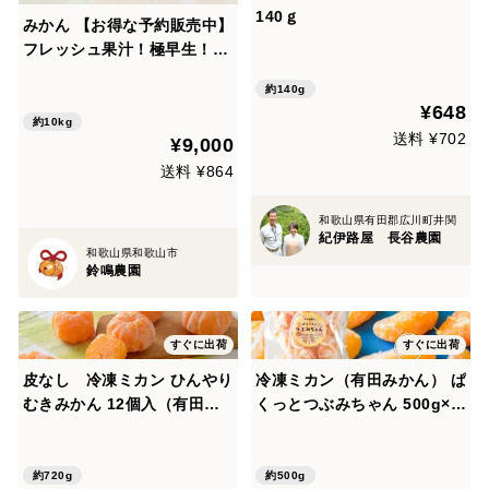
140ｇ
みかん 【お得な予約販売中】
フレッシュ果汁！極早生！季
節限定ブランド有田みかんご
約140g
家庭用10kg
¥648
約10kg
送料 ¥702
¥9,000
送料 ¥864
和歌山県有田郡広川町井関
紀伊路屋 長谷農園
和歌山県和歌山市
鈴鳴農園
すぐに出荷
すぐに出荷
皮なし 冷凍ミカン ひんやり
冷凍ミカン（有田みかん） ぱ
むきみかん 12個入（有田み
くっとつぶみちゃん 500g×1
かん） 311-co-12
袋 850
約720g
約500g