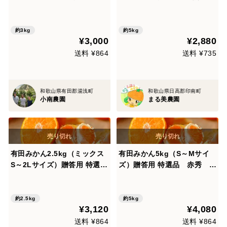
みかん（5㎏）ご家庭用
約3kg
約5kg
¥3,000
¥2,880
送料 ¥864
送料 ¥735
和歌山県有田郡湯浅町
和歌山県日高郡印南町
小南農園
まる美農園
有田みかん2.5kg（ミックス
有田みかん5kg（S～Mサイ
S～2Lサイズ）贈答用 特選
ズ）贈答用 特選品 赤秀 和
品 赤秀 和歌山 311-5h
歌山 311-1
約2.5kg
約5kg
¥3,120
¥4,080
送料 ¥864
送料 ¥864