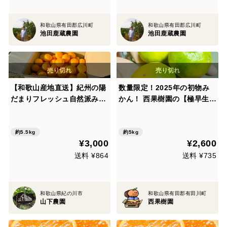
和歌山県有田郡広川町
和歌山県有田郡広川町
池田鹿蔵農園
池田鹿蔵農園
【和歌山産地直送】紀州の陽
数量限定！2025年の初物み
だまりフレッシュ自然派みか
かん！ 西果樹園の【極早生み
ん 5.5kg
かん５kg】
約5.5kg
約5kg
¥3,000
¥2,600
送料 ¥864
送料 ¥735
和歌山県紀の川市
和歌山県有田郡有田川町
山下農園
西果樹園