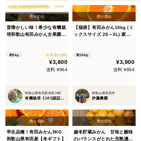
昔懐かしい味！希少な有機栽
【福袋】有田みかん10kg (ミ
培和歌山有田みかん古果園
ックスサイズ 2S～3L) 家庭
【有機JAS認証みかん】サイ
用(訳あり品) やまきずくん
ズ混合・お得な！5kg
和歌山 311-10
4.8
(21件)
約5kg
約10kg
¥3,800
¥3,900
送料 ¥864
送料 ¥864
和歌山県有田郡有田川町
和歌山県有田市
有機栽培《JAS認証》農家・ 古果園 （こかえん）
伊藤農園
早生品種！有田みかん3KG
越冬貯蔵みかん 甘味と酸味
和歌山県有田産【冬ギフト】
のバランスがとれた完熟濃厚