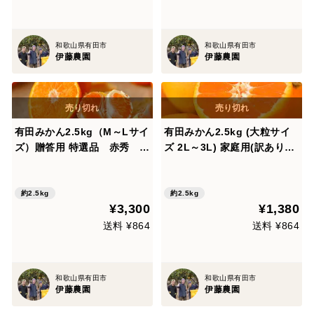
和歌山県有田市
和歌山県有田市
伊藤農園
伊藤農園
有田みかん2.5kg（M～Lサイ
有田みかん2.5kg (大粒サイ
ズ）贈答用 特選品 赤秀 和
ズ 2L～3L) 家庭用(訳あり品)
歌山 311-3h
和歌山 311-o2h
約2.5kg
約2.5kg
¥3,300
¥1,380
送料 ¥864
送料 ¥864
和歌山県有田市
和歌山県有田市
伊藤農園
伊藤農園