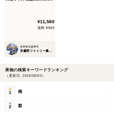
長野県 信州 安曇野 リンゴ 幻
幻のリンゴ 予約 希少 旬 えさ
しロマン
¥11,580
送料 ¥940
長野県安曇野市
安曇野ファミリー農産 果物部門4年連続1位&殿堂入り&りんごグランプリ2025最高金賞1位 信州りんご 幻のりんご
果物の検索キーワードランキング
（更新日: 2026/08/03）
桃
1
梨
2