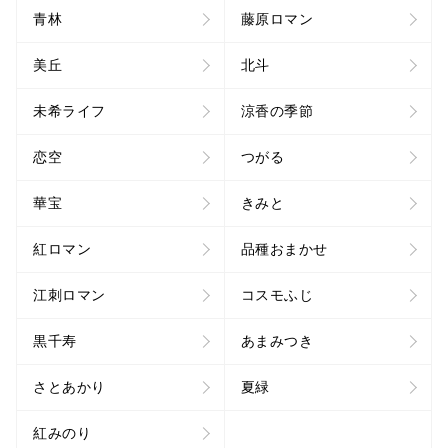
青林
藤原ロマン
美丘
北斗
未希ライフ
涼香の季節
恋空
つがる
華宝
きみと
紅ロマン
品種おまかせ
江刺ロマン
コスモふじ
黒千寿
あまみつき
さとあかり
夏緑
紅みのり