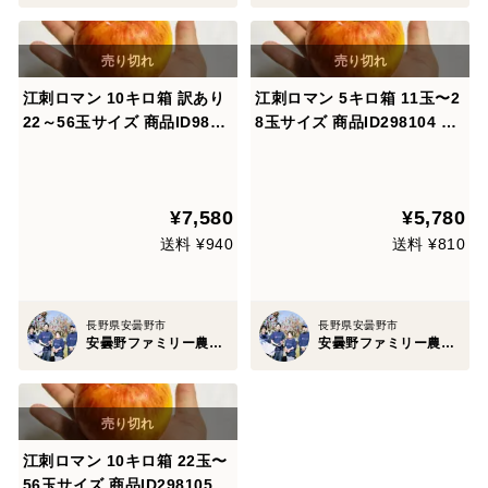
江刺ロマン 10キロ箱 訳あり
江刺ロマン 5キロ箱 11玉〜2
22～56玉サイズ 商品ID9822
8玉サイズ 商品ID298104 長
9 長野県 信州 安曇野 リンゴ
野県 信州 安曇野 リンゴ 幻
幻 幻のリンゴ 予約 希少 旬
幻のリンゴ 予約 希少 旬 えさ
えさしロマン
しロマン
¥7,580
¥5,780
送料 ¥940
送料 ¥810
長野県安曇野市
長野県安曇野市
安曇野ファミリー農産 果物部門4年連続1位&殿堂入り&りんごグランプリ2025最高金賞1位 信州りんご 幻のりんご
安曇野ファミリー農産 果物部門4年連続1位&殿堂入り&りんごグランプリ2025最高金賞1位 信州りんご 幻のりんご
江刺ロマン 10キロ箱 22玉〜
56玉サイズ 商品ID298105