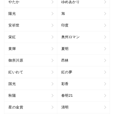
やたか
ゆめあかり
陽光
旭
安祈世
印度
栄紅
奥州ロマン
黄輝
夏明
御所川原
昂林
紅いわて
紅の夢
国光
彩香
秋陽
春明21
星の金貨
清明