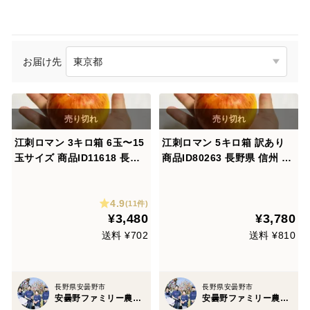
お届け先
江刺ロマン 3キロ箱 6玉〜15
江刺ロマン 5キロ箱 訳あり
玉サイズ 商品ID11618 長野
商品ID80263 長野県 信州 安
県 信州 安曇野 リンゴ 幻 幻
曇野 リンゴ 幻 幻のリンゴ 予
のリンゴ 予約 希少 旬 えさし
約 希少 旬 えさしロマン
4.9
ロマン
(11件)
¥3,480
¥3,780
送料 ¥702
送料 ¥810
長野県安曇野市
長野県安曇野市
安曇野ファミリー農産 果物部門4年連続1位&殿堂入り&りんごグランプリ2025最高金賞1位 信州りんご 幻のりんご
安曇野ファミリー農産 果物部門4年連続1位&殿堂入り&りんごグランプリ2025最高金賞1位 信州りんご 幻のりんご