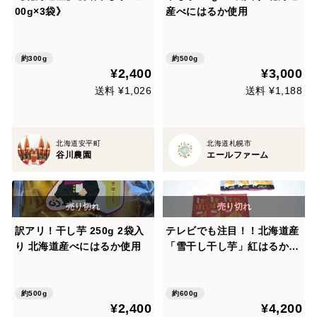
00g×3袋》
産べにはるか使用
約300g
約500g
¥2,400
¥3,000
送料 ¥1,026
送料 ¥1,188
北海道安平町
北海道札幌市
谷川農園
エールファーム
訳アリ！干し芋 250g 2袋入
テレビでも注目！！北海道産
り 北海道産べにはるか使用
「雪干し干し芋」紅はるか・
シルクスイート食べ比べ100
ｇ×６袋セット
約500g
約600g
¥2,400
¥4,200