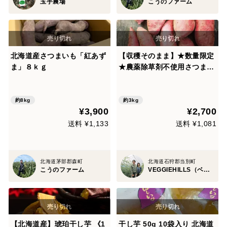
玉手農場
こうのファーム
北海道産さつまいも「紅あず
【収穫そのまま】★数量限定
ま」８ｋｇ
★農薬除草剤不使用さつまい
も ”シルクスイート” およ
そ3kg
約8kg
約3kg
¥3,900
¥2,700
送料 ¥1,133
送料 ¥1,081
北海道茅部郡森町
北海道石狩郡当別町
こうのファーム
VEGGIEHILLS（ベジヒルズ）
【北海道産】琥珀干し芋 《1
干し芋 50g 10袋入り 北海道