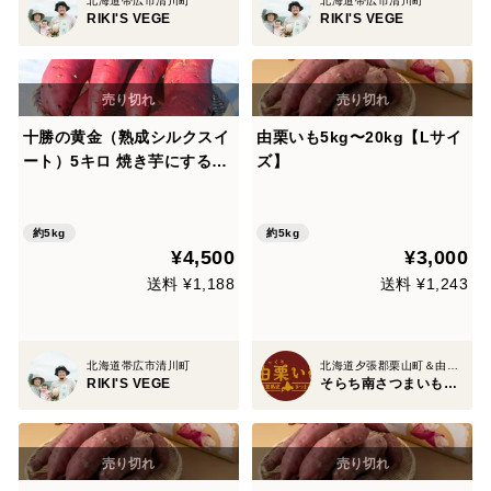
北海道帯広市清川町
北海道帯広市清川町
RIKI'S VEGE
RIKI'S VEGE
十勝の黄金（熟成シルクスイ
由栗いも5kg〜20kg【Lサイ
ート）5キロ 焼き芋にすると
ズ】
ねっとり濃厚な蜜芋になりま
す👍
約5kg
約5kg
¥4,500
¥3,000
送料 ¥1,188
送料 ¥1,243
北海道帯広市清川町
北海道夕張郡栗山町＆由仁町
RIKI'S VEGE
そらち南さつまいもクラブ