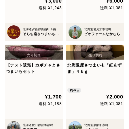
¥3,000
¥6,000
送料 ¥1,243
送料 ¥1,081
北海道夕張郡栗山町＆由仁町
北海道岩見沢市稔町
そらち南さつまいもクラブ
ビオファームなかむら
【テスト販売】カボチャとさ
北海道産さつまいも「紅あず
つまいもセット
ま」４ｋｇ
約4kg
¥1,700
¥2,000
送料 ¥1,188
送料 ¥1,081
北海道虻田郡留寿都村
北海道茅部郡森町