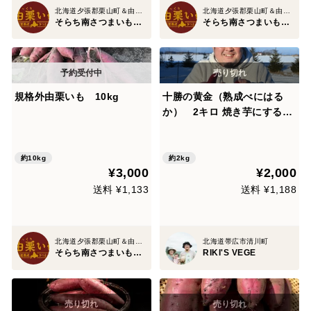
北海道夕張郡栗山町＆由仁町
北海道夕張郡栗山町＆由仁町
そらち南さつまいもクラブ
そらち南さつまいもクラブ
規格外由栗いも 10kg
十勝の黄金（熟成べにはる
か） 2キロ 焼き芋にすると
ねっとり濃厚な蜜芋になりま
す👍
約10kg
約2kg
¥3,000
¥2,000
送料 ¥1,133
送料 ¥1,188
北海道夕張郡栗山町＆由仁町
北海道帯広市清川町
そらち南さつまいもクラブ
RIKI'S VEGE