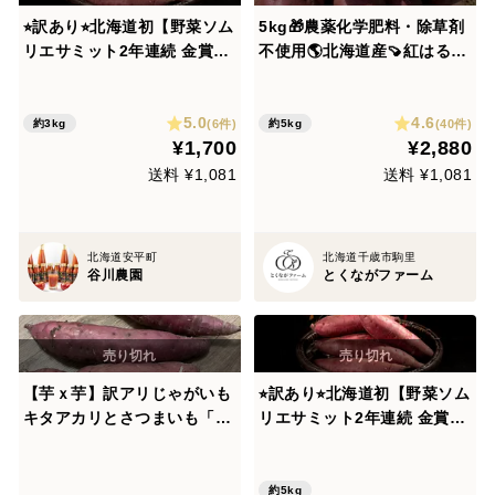
⭐︎訳あり⭐︎北海道初【野菜ソム
5kg🎁農薬化学肥料・除草剤
リエサミット2年連続 金賞受
不使用🌎北海道産🍠紅はるか
賞】熟成べにはるか/洗浄済 /
🍠甘いサツマイモ🍠
(3kg)
5.0
4.6
(6件)
(40件)
約3kg
約5kg
¥1,700
¥2,880
送料 ¥1,081
送料 ¥1,081
北海道安平町
北海道千歳市駒里
谷川農園
とくながファーム
【芋ｘ芋】訳アリじゃがいも
⭐︎訳あり⭐︎北海道初【野菜ソム
キタアカリとさつまいも「べ
リエサミット2年連続 金賞受
にはるか」 合計10㎏
賞】熟成べにはるか/洗浄済 /
(5kg)
約5kg