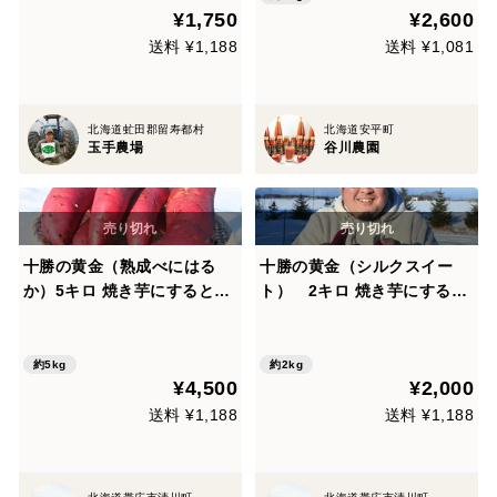
¥1,750
¥2,600
送料 ¥1,188
送料 ¥1,081
北海道虻田郡留寿都村
北海道安平町
玉手農場
谷川農園
十勝の黄金（熟成べにはる
十勝の黄金（シルクスイー
か）5キロ 焼き芋にするとね
ト） 2キロ 焼き芋にすると
っとり濃厚な蜜芋になります
ねっとり濃厚な蜜芋になりま
👍
す👍
約5kg
約2kg
¥4,500
¥2,000
送料 ¥1,188
送料 ¥1,188