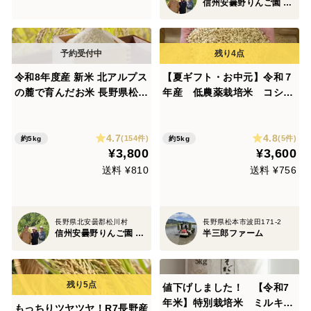
信州安曇野りんご園 浅野農園
令和8年度産 新米 北アルプス
【夏ギフト・お中元】令和７
の麓で育んだお米 長野県松川
年産 低農薬栽培米 コシヒ
村産コシヒカリ5kg 精米歩合
カリ 玄米５kg 真空パック
を選べます！
4.7
4.8
(154件)
(5件)
約5kg
約5kg
¥3,800
¥3,600
送料 ¥810
送料 ¥756
長野県北安曇郡松川村
長野県松本市波田171-2
信州安曇野りんご園 浅野農園
半三郎ファーム
値下げしました！ 【令和7
年米】特別栽培米 ミルキー
もっちりツヤツヤ！R7長野産