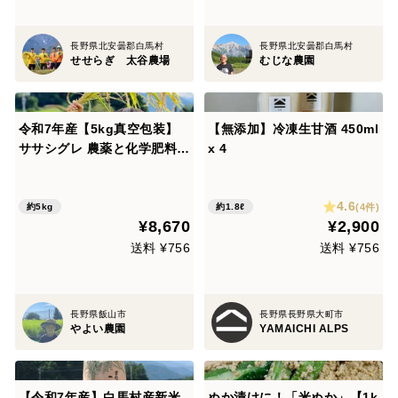
長野県北安曇郡白馬村
長野県北安曇郡白馬村
せせらぎ 太谷農場
むじな農園
令和7年産【5kg真空包装】
【無添加】冷凍生甘酒 450ml
ササシグレ 農薬と化学肥料を
x 4
使わない栽培 弱アルカリ性の
米 合鴨農法
4.6
(4件)
約5kg
約1.8ℓ
¥8,670
¥2,900
送料 ¥756
送料 ¥756
長野県飯山市
長野県長野県大町市
やよい農園
YAMAICHI ALPS
【令和7年産】白馬村産新米
ぬか漬けに！「米ぬか」【1k