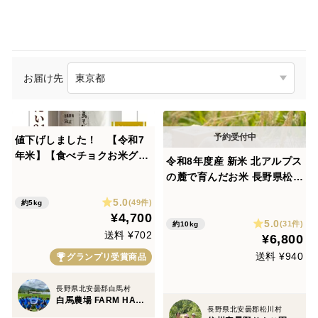
お届け先
値下げしました！ 【令和7
年米】【食べチョクお米グラ
令和8年度産 新米 北アルプス
ンプリ2025 今注目の新品種
の麓で育んだお米 長野県松川
部門 銅賞受賞】特別栽培米
村産コシヒカリ（玄米）10k
5.0
ゆうだい２１(5kg) 令和3年
(49件)
約5kg
g ※精米は別ページにてご注
¥4,700
度～特別優秀賞を連続受
5.0
文承ります※
(31件)
約10kg
賞！！ お米 もっちり粒の大
送料 ¥702
¥6,800
きい
送料 ¥940
グランプリ受賞商品
長野県北安曇郡白馬村
白馬農場 FARM HAKUBA
長野県北安曇郡松川村