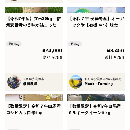
【令和7年産】玄米30kg 信
【令和７年 安曇野産】オーガ
州安曇野の旨味が詰まったコ
ニック米【有機JAS】味わい
シヒカリ♪令和7年産安曇野産
あっさり！食感もっちり！や
こしひかり 玄米 30㎏
めのおおきみ（風さやか）玄
米２㎏
約30kg
約2kg
¥24,000
¥3,456
送料 ¥756
送料 ¥756
長野県安曇野市
長野県安曇野市豊科南穂高
細田農産
Mack・Farming
【数量限定】令和７年白馬産
【数量限定】令和7年白馬産
コシヒカリ白米5㎏
ミルキークイーン5 kg