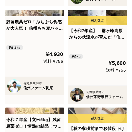
残留農薬ゼロ！ぷちぷち食感
が大人気！ 信州もち麦パック
【令和7年産】 霧ヶ峰高原
ごはん （150g×24パック）
からの伏流水が育んだ「信州
茅野 米沢吉田米」精米5㎏
約3.6kg
¥4,930
約5kg
送料 ¥756
¥5,600
送料 ¥756
長野県東御市
信州ファーム荻原
長野県茅野市
信州茅野米沢ファーム
令和７年産【玄米5kg】残留
農薬ゼロ！情熱の結晶！つぶ
【秋の収穫前までお値段下げ