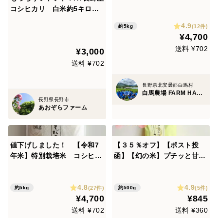
クイーン(5kg)
コシヒカリ 白米約5キロ
籾かす多少あり
4.9
(12件)
約5kg
¥4,700
送料 ¥702
¥3,000
送料 ¥702
長野県北安曇郡白馬村
白馬農場 FARM HAKUBA
長野県長野市
あおぞらファーム
値下げしました！ 【令和7
【３５％オフ】【ポスト投
年米】特別栽培米 コシヒカ
函】【幻の米】プチッと甘み
リ(5kg)
弾ける！古代米ひめみどり
（緑米）玄米５００ｇ【もち
4.8
4.9
米】特別栽培米
(27件)
(5件)
約5kg
約500g
¥4,700
¥845
送料 ¥702
送料 ¥360