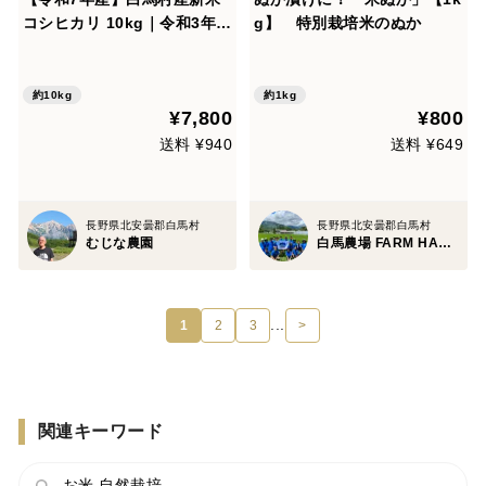
コシヒカリ 10kg｜令和3年金
g】 特別栽培米のぬか
賞受賞歴あり・信州認証米
（数量限定）
約10kg
約1kg
¥7,800
¥800
送料 ¥940
送料 ¥649
長野県北安曇郡白馬村
長野県北安曇郡白馬村
むじな農園
白馬農場 FARM HAKUBA
...
1
2
3
>
関連キーワード
お米 自然栽培