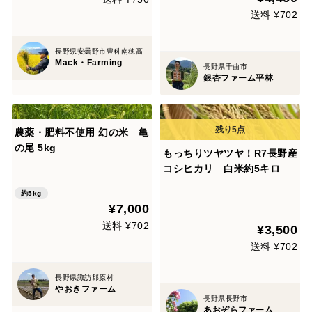
送料 ¥702
長野県安曇野市豊科南穂高
Mack・Farming
長野県千曲市
銀杏ファーム平林
農薬・肥料不使用 幻の米 亀
の尾 5kg
もっちりツヤツヤ！R7長野産
コシヒカリ 白米約5キロ
約5kg
¥7,000
送料 ¥702
¥3,500
送料 ¥702
長野県諏訪郡原村
やおきファーム
長野県長野市
あおぞらファーム