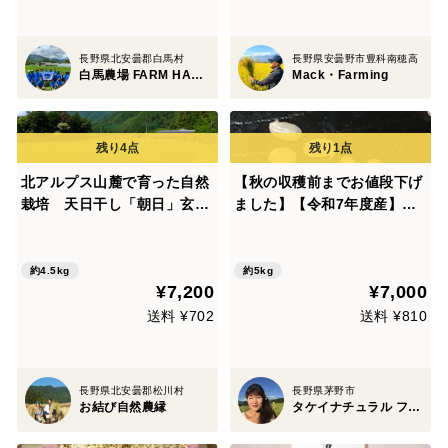
長野県北安曇郡白馬村
長野県安曇野市豊科南穂高
白馬農場 FARM HAKUBA
Mack・Farming
北アルプス山麓で育った自然
【秋の収穫前までお値段下げ
栽培 天日干し「朝日」玄米
ました】【令和7年度産】完
4.5㎏
全農薬不使用・化学肥料不使
用・動物性堆肥不使用。天日
乾燥。うるち米 玄米（コシヒ
約4.5kg
約5kg
¥7,200
¥7,000
カリ）5kg
送料 ¥702
送料 ¥810
長野県北安曇郡松川村
長野県茅野市
お結び自然農縁
タケイナチュラル ファーム