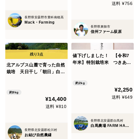
送料 ¥756
長野県安曇野市豊科南穂高
Mack・Farming
長野県東御市
信州ファーム荻原
値下げしました！ 【令和7
年米】特別栽培米 つきあか
北アルプス山麓で育った自然
り(2kg) ※定期便あり(9月
栽培 天日干し「朝日」白米
まで)
9㎏
約2kg
¥2,250
約9kg
送料 ¥649
¥14,400
送料 ¥810
長野県北安曇郡白馬村
白馬農場 FARM HAKUBA
長野県北安曇郡松川村
お結び自然農縁