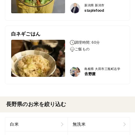
新潟県 新潟市
staplefood
白ネギごはん
調理時間: 60分
ご飯もの
島根県 大田市三瓶町志学
𠮷野屋
長野県のお米を絞り込む
白米
無洗米