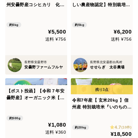
州安曇野産コシヒカリ 化学
しい農産物認定】特別栽培米
農薬・化学肥料不使用 白米
白馬産コシヒカリ白米5㎏
5㎏
約5kg
約5kg
¥5,500
¥6,200
送料 ¥756
送料 ¥756
長野県安曇野市
長野県北安曇郡白馬村
安曇野ファームフルヤ
せせらぎ 太谷農場
【ポスト投函】【令和７年安
曇野産】オーガニック米【有
令和7年産【 玄米20kg 】信
機JAS】味わいあっさり！食
州産 特別栽培米『いのちの
感もっちり！やめのおおきみ
壱』大粒の品種です！（5kg
（風さやか） 玄米５００g
約500g
×4袋）
¥1,080
4.7
(10件)
約20kg
送料 ¥360
¥18,500