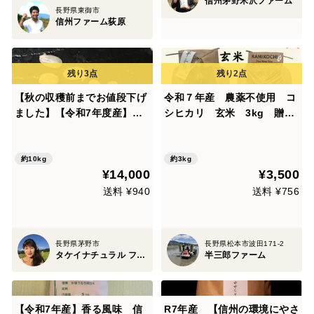
信州茅野米沢ファーム
長野県東御市
信州ファーム荻原
【秋の収穫前までお値段下げ
令和７年産 農薬不使用 コ
ました】【令和7年度産】完
シヒカリ 玄米 3kg 贈答
全農薬不使用・化学肥料不使
用
用・動物性堆肥不使用。天日
乾燥。うるち米 玄米（コシヒ
約10kg
約3kg
¥14,000
¥3,500
カリ ）10kg
送料 ¥940
送料 ¥756
長野県茅野市
長野県松本市波田171-2
タケイナチュラル ファーム
半三郎ファーム
【令和7年産】香る風味 信
R7年産 【信州の環境にやさ