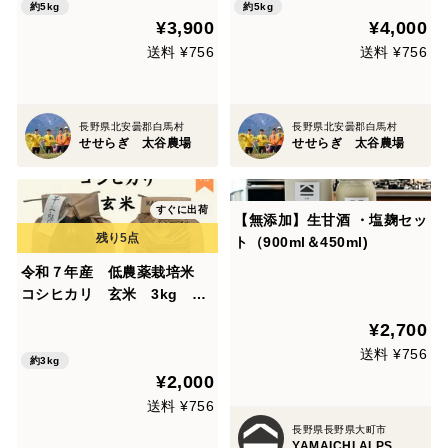
約5kg
約5kg
¥3,900
¥4,000
送料 ¥756
送料 ¥756
長野県北安曇郡白馬村
長野県北安曇郡白馬村
せせらぎ 太谷農場
せせらぎ 太谷農場
すぐに出荷
【無添加】生甘酒 ・塩麹セッ
ト（900ml＆450ml)
令和７年産 低農薬栽培米
コシヒカリ 玄米 3kg 贈
答用
¥2,700
送料 ¥756
約3kg
¥2,000
送料 ¥756
長野県長野県大町市
YAMAICHI ALPS