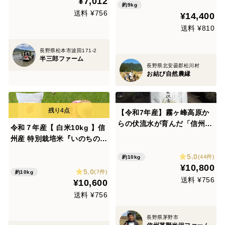
¥7,012
約9kg
送料 ¥756
¥14,400
送料 ¥810
長野県松本市波田171-2
半三郎ファーム
長野県北安曇郡松川村
お結び自然農縁
【令和7年産】霧ヶ峰高原か
らの伏流水が育んだ「信州茅
令和７年産【 白米10kg 】信
野 米沢吉田米」精米10㎏
州産 特別栽培米『いのちの
壱』大粒の品種です！(5kg×
5.0
(44件)
約10kg
2袋)
¥10,800
5.0
(7件)
約10kg
送料 ¥756
¥10,600
送料 ¥756
長野県茅野市