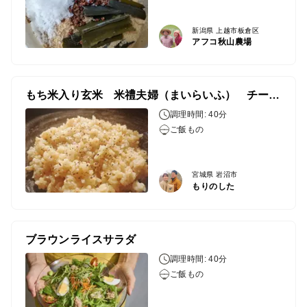
新潟県 上越市板倉区
アフコ秋山農場
もち米入り玄米 米禮夫婦（まいらいふ） チーズリゾット
調理時間: 40分
ご飯もの
宮城県 岩沼市
もりのした
ブラウンライスサラダ
調理時間: 40分
ご飯もの