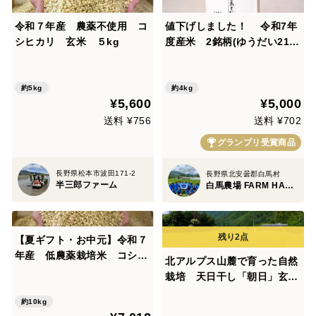
令和７年産 農薬不使用 コ
値下げしました！ 令和7年
シヒカリ 玄米 ５kg
度産米 2銘柄(ゆうだい21&
コシヒカリ)各2kg 【食べチ
ョクお米グランプリ2025 今
注目の新品種部門 銅賞受賞】
約5kg
約4kg
¥5,600
¥5,000
特別栽培米 令和3年度～
特別優秀賞を連続受賞！！
送料 ¥756
送料 ¥702
グランプリ受賞商品
長野県松本市波田171-2
長野県北安曇郡白馬村
半三郎ファーム
白馬農場 FARM HAKUBA
【夏ギフト・お中元】令和７
年産 低農薬栽培米 コシヒ
北アルプス山麓で育った自然
カリ 玄米 １０kg（真空袋
栽培 天日干し「朝日」玄米
５kg×２袋）
9㎏
約10kg