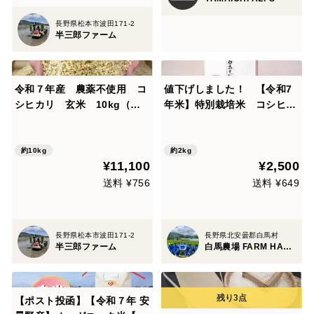
長野県松本市波田171-2
半三郎ファーム
令和７年産 農薬不使用 コ
値下げしました！ 【令和7
シヒカリ 玄米 10kg（真
年米】特別栽培米 コシヒカ
空袋５kg×２袋）
リ(2kg)
約10kg
約2kg
¥11,100
¥2,500
送料 ¥756
送料 ¥649
長野県松本市波田171-2
長野県北安曇郡白馬村
半三郎ファーム
白馬農場 FARM HAKUBA
【ポスト投函】【令和７年 安