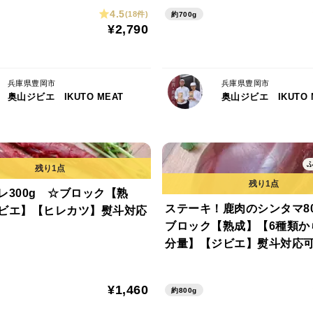
4.5
(18件)
約700g
¥2,790
兵庫県豊岡市
兵庫県豊岡市
奥山ジビエ IKUTO MEAT
奥山ジビエ IKUTO 
レ300g ☆ブロック【熟
ステーキ！鹿肉のシンタマ80
ビエ】【ヒレカツ】熨斗対応
ブロック【熟成】【6種類か
分量】【ジビエ】熨斗対応
¥1,460
約800g