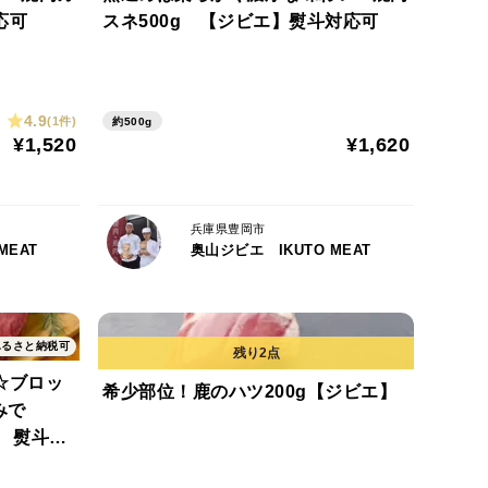
応可
スネ500g 【ジビエ】熨斗対応可
4.9
(1件)
約500g
¥1,520
¥1,620
兵庫県豊岡市
MEAT
奥山ジビエ IKUTO MEAT
ふるさと納税可
☆ブロッ
希少部位！鹿のハツ200g【ジビエ】
みで
 熨斗対