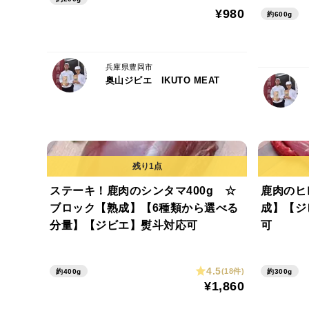
¥980
約600g
兵庫県豊岡市
奥山ジビエ IKUTO MEAT
ステーキ！鹿肉のシンタマ400g ☆
鹿肉のヒ
ブロック【熟成】【6種類から選べる
成】【ジ
分量】【ジビエ】熨斗対応可
可
4.5
(18件)
約400g
約300g
¥1,860