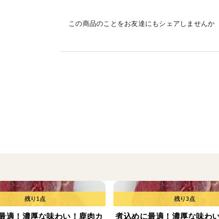
す。
奥山ジビエの食肉処理場は山間部に位置し
この商品のことをお友達にもシェアしませんか
も30分以内と迅速な搬入が可能となってお
熨斗をご希望のお客様は注文画面の特記事
※名入れを指定していただければ漏れなく
※ご指定ない場合は表書き、名入れなしの
【特記事項記入例】
熨斗希望、お中元、苗字 名前
最適！濃厚な味わい！鹿肉カ
煮込めに最適！濃厚な味わ