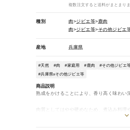
複数注文すると送料がまとまり
種別
肉
ジビエ等
鹿肉
肉
ジビエ等
その他ジビエ
産地
兵庫県
天然
肉
家庭用
鹿肉
その他ジビエ
兵庫県xその他ジビエ等
商品説明
熟成をかけることにより、香り高く味わい
肉質としてはやや硬めなため、煮込み料理
美味しいお肉にするために1番大切なこと