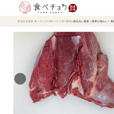
産地直送通販 食べチョク
肉
ジビエ等
鹿肉
煮込めに最適！濃厚な味わい！鹿肉