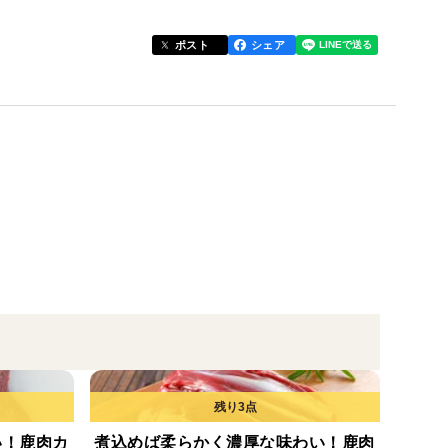
ており猟場から近いため、止刺し後早くて1分、遅くて
ポスト
シェア
ります。
項にご記入をお願いいたします。
対応させていただきます。
熨斗をつけさせていただきます。
い！鹿肉カ
煮込めば柔らかく濃厚な味わい！鹿肉