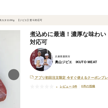
カタ1100g 【ジビエ】熨斗対応可
煮込めに最適！濃厚な味わい！
対応可
兵庫県豊岡市
奥山ジビエ IKUTO MEAT
アプリ初回注文限定
今すぐ使えるクーポンプレ
-
0件の投稿
レビュー 0件