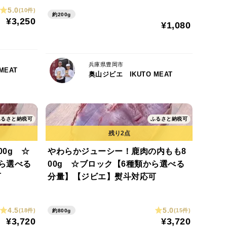
5.0
(10件)
約200g
¥3,250
¥1,080
兵庫県豊岡市
MEAT
奥山ジビエ IKUTO MEAT
ふるさと納税可
ふるさと納税可
0g ☆
やわらかジューシー！鹿肉の内もも8
ら選べる
00g ☆ブロック【6種類から選べる
可
分量】【ジビエ】熨斗対応可
4.5
5.0
(18件)
(15件)
約800g
¥3,720
¥3,720