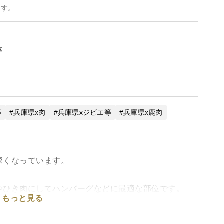
ます。
等
等
兵庫県x肉
兵庫県xジビエ等
兵庫県x鹿肉
深くなっています。
やひき肉にしてハンバーグなどに最適な部位です。
もっと見る
は止刺し後、いかに早くお肉を冷やしてあげれるかで