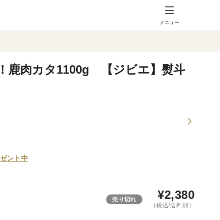
メニュー
鹿肉カタ1100g 【ジビエ】熨斗
ゼント中
¥
2,380
売り切れ
（税込/送料別）