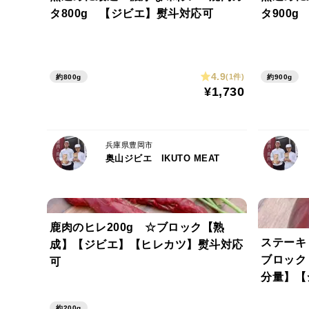
タ800g 【ジビエ】熨斗対応可
タ900
4.9
(1件)
約800g
約900g
¥1,730
兵庫県豊岡市
奥山ジビエ IKUTO MEAT
鹿肉のヒレ200g ☆ブロック【熟
ステーキ
成】【ジビエ】【ヒレカツ】熨斗対応
ブロック
可
分量】【
約200g