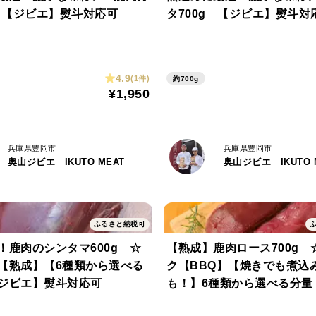
g 【ジビエ】熨斗対応可
タ700g 【ジビエ】熨斗対
4.9
(1件)
約700g
¥1,950
兵庫県豊岡市
兵庫県豊岡市
奥山ジビエ IKUTO MEAT
奥山ジビエ IKUTO 
ふるさと納税可
！鹿肉のシンタマ600g ☆
【熟成】鹿肉ロース700g 
【熟成】【6種類から選べる
ク【BBQ】【焼きでも煮込
ジビエ】熨斗対応可
も！】6種類から選べる分量
応可