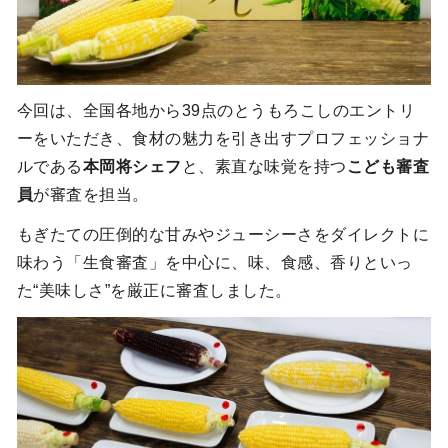
今回は、全国各地から39点のとうもろこしのエントリ
ーをいただき、食材の魅力を引き出すプロフェッショナ
ルである
本岡将シェフ
と、素直な味覚を持つ
こども審査
員
が審査を担当。
もぎたての圧倒的な甘みやジューシーさをダイレクトに
味わう「生食審査」を中心に、味、食感、香りといっ
た“美味しさ”を厳正に審査しました。