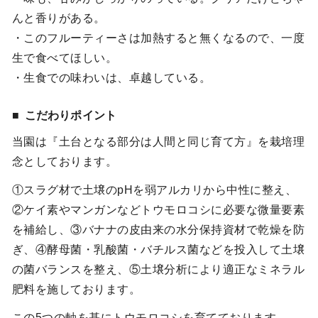
んと香りがある。
・このフルーティーさは加熱すると無くなるので、一度
生で食べてほしい。
・生食での味わいは、卓越している。
こだわりポイント
当園は『土台となる部分は人間と同じ育て方』を栽培理
念としております。
①スラグ材で土壌のpHを弱アルカリから中性に整え、
②ケイ素やマンガンなどトウモロコシに必要な微量要素
を補給し、③バナナの皮由来の水分保持資材で乾燥を防
ぎ、④酵母菌・乳酸菌・バチルス菌などを投入して土壌
の菌バランスを整え、⑤土壌分析により適正なミネラル
肥料を施しております。
この5つの軸を基にトウモロコシを育てております。