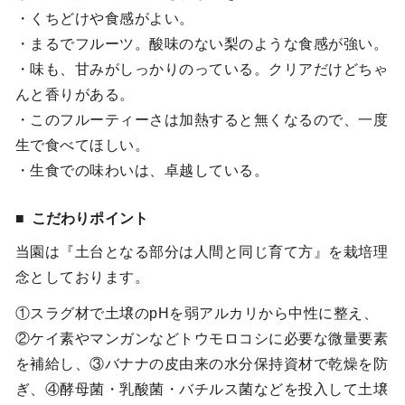
・くちどけや食感がよい。
・まるでフルーツ。酸味のない梨のような食感が強い。
・味も、甘みがしっかりのっている。クリアだけどちゃ
んと香りがある。
・このフルーティーさは加熱すると無くなるので、一度
生で食べてほしい。
・生食での味わいは、卓越している。
こだわりポイント
当園は『土台となる部分は人間と同じ育て方』を栽培理
念としております。
①スラグ材で土壌のpHを弱アルカリから中性に整え、
②ケイ素やマンガンなどトウモロコシに必要な微量要素
を補給し、③バナナの皮由来の水分保持資材で乾燥を防
ぎ、④酵母菌・乳酸菌・バチルス菌などを投入して土壌