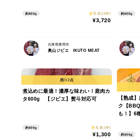
5.0
(15件)
約800g
約600g
¥3,720
兵庫県豊岡市
奥山ジビエ IKUTO MEAT
煮込めに最適！濃厚な味わい！鹿肉カ
【熟成】
タ600g 【ジビエ】熨斗対応可
ク【BB
も！】6
応可
4.9
(1件)
約600g
¥1,300
約600g