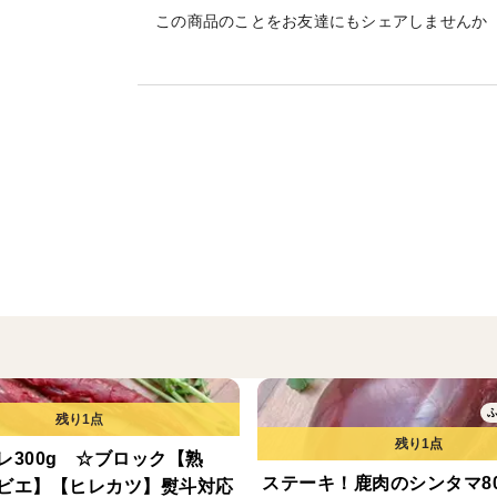
この商品のことをお友達にもシェアしませんか
奥山ジビエの食肉処理場は山間部に位置し
も30分以内と迅速な搬入が可能となってお
熨斗をご希望のお客様は注文画面の特記事
※名入れを指定していただければ漏れなく
※ご指定ない場合は表書き、名入れなしの
【特記事項記入例】
熨斗希望、お中元、苗字 名前
レ300g ☆ブロック【熟
ステーキ！鹿肉のシンタマ80
ビエ】【ヒレカツ】熨斗対応