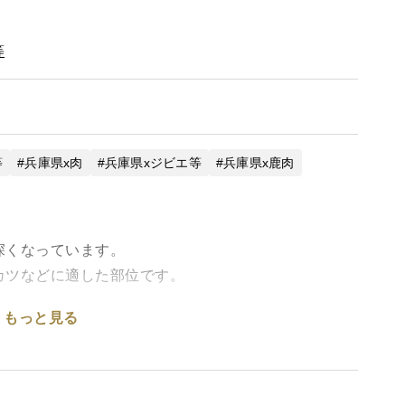
等
等
兵庫県x肉
兵庫県xジビエ等
兵庫県x鹿肉
深くなっています。
カツなどに適した部位です。
もっと見る
く含んでおりヘルシーなお肉です。
は止刺し後、いかに早くお肉を冷やしてあげれるかで