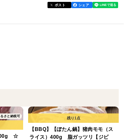
ポスト
シェア
ており猟場から近いため、止刺し後早くて1分、遅くて
ります。
項にご記入をお願いいたします。
対応させていただきます。
熨斗をつけさせていただきます。
ふるさと納税可
【BBQ】【ぼたん鍋】猪肉モモ（ス
0g ☆
ライス）400g 脂ガッツリ【ジビ