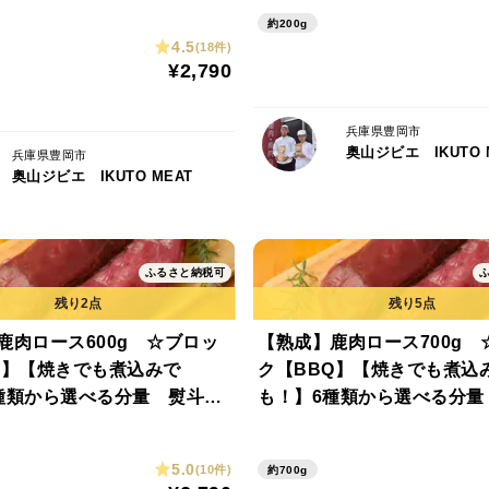
約200g
4.5
(18件)
¥2,790
兵庫県豊岡市
奥山ジビエ IKUTO 
兵庫県豊岡市
奥山ジビエ IKUTO MEAT
ふるさと納税可
鹿肉ロース600g ☆ブロッ
【熟成】鹿肉ロース700g 
Q】【焼きでも煮込みで
ク【BBQ】【焼きでも煮込
種類から選べる分量 熨斗対
も！】6種類から選べる分量
応可
5.0
(10件)
約700g