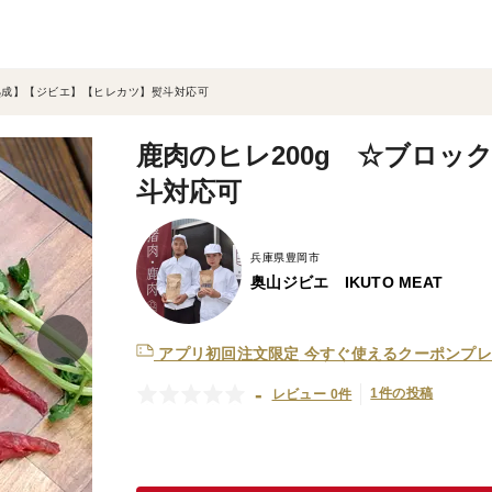
熟成】【ジビエ】【ヒレカツ】熨斗対応可
鹿肉のヒレ200g ☆ブロッ
斗対応可
兵庫県豊岡市
奥山ジビエ IKUTO MEAT
アプリ初回注文限定
今すぐ使えるクーポンプレ
-
1件の投稿
レビュー 0件