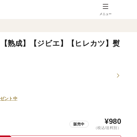
メニュー
ク【熟成】【ジビエ】【ヒレカツ】熨
ゼント中
¥
980
販売中
（税込/送料別）