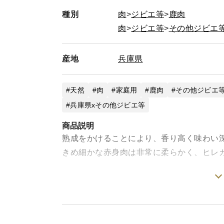
種別
肉
ジビエ等
鹿肉
肉
ジビエ等
その他ジビエ
産地
兵庫県
天然
肉
家庭用
鹿肉
その他ジビエ
兵庫県xその他ジビエ等
商品説明
熟成をかけることにより、香り高く味わい
きめ細かな赤身肉は非常に柔らかく、ヒレ
鹿肉は高たんぱく、低カロリー、鉄分を多
美味しいお肉にするために1番大切なこと
す。