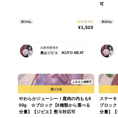
可
4.9
(1件)
約700g
約300g
¥1,520
兵庫県豊岡市
奥山ジビエ IKUTO MEAT
ふるさと納税可
やわらかジューシー！鹿肉の内もも8
ステーキ
00g ☆ブロック【6種類から選べる
ブロック
分量】【ジビエ】熨斗対応可
分量】【