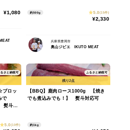
¥1,080
5.0
(15件)
約500g
¥2,330
MEAT
兵庫県豊岡市
奥山ジビエ IKUTO MEAT
ふるさと納税可
ふるさと納税可
☆ブロッ
【BBQ】鹿肉ロース1000g 【焼き
みで
でも煮込みでも！】 熨斗対応可
 熨斗対
5.0
(10件)
約1kg