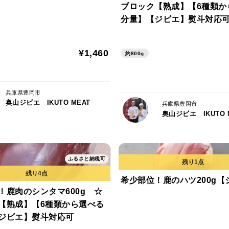
ブロック【熟成】【6種類か
分量】【ジビエ】熨斗対応
¥1,460
約800g
兵庫県豊岡市
奥山ジビエ IKUTO MEAT
兵庫県豊岡市
奥山ジビエ IKUTO 
ふるさと納税可
希少部位！鹿のハツ200g【
！鹿肉のシンタマ600g ☆
【熟成】【6種類から選べる
ジビエ】熨斗対応可