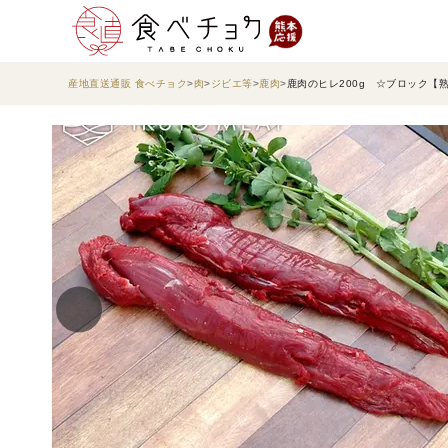
産地直送通販 食べチョク
肉
ジビエ等
鹿肉
鹿肉のヒレ200g ☆ブロック【