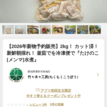
【2026年新物予約販売】2kg！ カット済！
新鮮朝採れ！ 釜茹でを冷凍便で『たけのこ
(メンマ)水煮』
愛知県豊田市旭地区
竹々木々工房(ちくもくこうぼう）
アプリ初回注文限定
今すぐ使えるクーポンプレゼント中
-
9件の投稿
レビュー 3件