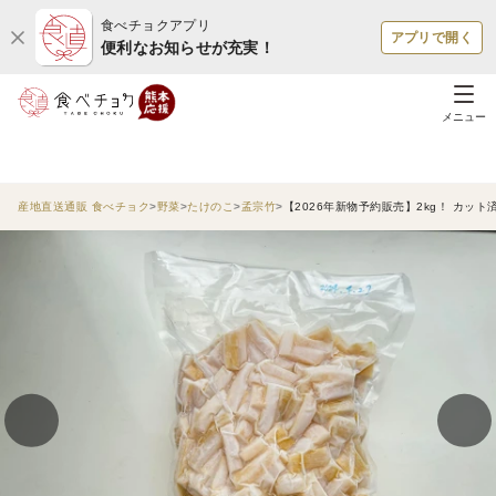
食べチョクアプリ
アプリで開く
便利なお知らせが充実！
メニュー
産地直送通販 食べチョク
野菜
たけのこ
孟宗竹
【2026年新物予約販売】2kg！ カッ