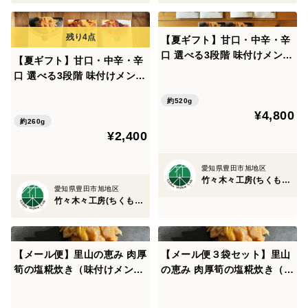
【夏ギフト】甘口・中辛・辛
口 選べる3段階 味付けメンマ
【夏ギフト】甘口・中辛・辛
食べ比べセット（各２袋）
口 選べる3段階 味付けメンマ
食べ比べセット（各１袋）
約520g
¥4,800
約260g
¥2,400
愛知県豊田市旭地区
竹々木々工房(ちくもくこうぼう）
愛知県豊田市旭地区
竹々木々工房(ちくもくこうぼう）
【メール便】里山の恵み 肉厚
【メール便３袋セット】里山
筍の塩糀炊き（味付けメン
の恵み 肉厚筍の塩糀炊き（味
マ）
付けメンマ）