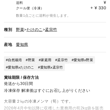
¥
送料
+
¥
330
クール便（冷凍）
数量1点ごとに送料が発生します。
種別
野菜
たけのこ
孟宗竹
産地
愛知県
自然栽培
野菜
家庭用
孟宗竹
愛知県x野菜
愛知県xたけのこ
愛知県x孟宗竹
賞味期限 / 保存方法
発送から30日間
冷凍保存 解凍後はすぐにお召し上がりください
大容量２㎏の冷凍メンマ（筍）です。
2026年4月中旬以降に収穫した業務用の筍2kg袋を販売