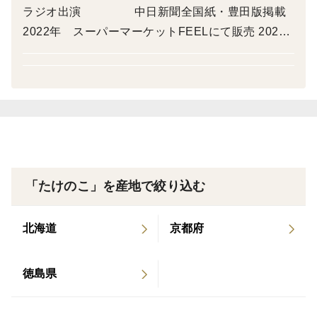
ラジオ出演 中日新聞全国紙・豊田版掲載
朝収穫した幼竹（伸びた筍）を昼には大釜で茹でられま
2022年 スーパーマーケットFEELにて販売 2023
す。
年 中京テレビ「キャッチ！」で特集 中
新鮮なので、あく抜きの必要がなく、茹でてそのまま真
日新聞「ミカワSDGｓ」で特集 2024年4月 名古
空パック、冷凍便でお届けします。
屋テレビ朝の情報番組「ドデスカ！」の『やればで
えぐみが少なく、風味豊かです。
きる旬感めし』のコーナーで商品が紹介されました
ぜひ自家製味付けメンマに挑戦してみてください。
2026年3月 BS朝日『家呑み華大』でおつまみとし
また、煮物や炊き込みご飯、炒め物など、様々なお料理
て登場しました
にお使いいただけます。
「たけのこ」を産地で絞り込む
〈筍の産地〉
愛知県豊田市産（自然豊かな中山間地）です。
北海道
京都府
整備中の竹林から収穫したものや、竹林整備活動に賛同
していただいた方に収穫していただいた筍です。
徳島県
〈品種など〉
孟宗竹