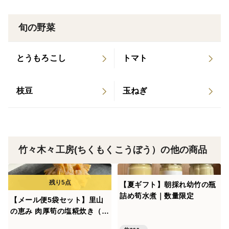
１～2メートルに伸びた筍です。
肉厚で食べ応えがあります。
旬の野菜
とうもろこし
トマト
枝豆
玉ねぎ
竹々木々工房(ちくもくこうぼう）の他の商品
【夏ギフト】朝採れ幼竹の瓶
詰め筍水煮｜数量限定
【メール便5袋セット】里山
の恵み 肉厚筍の塩糀炊き（味
付けメンマ）