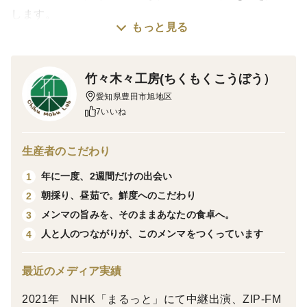
します。
もっと見る
2026年5月12日以降の発送予定です。
メンマの表面の白いものはアミノ酸の一種チロシンで、
竹々木々工房(ちくもくこうぼう）
品質には問題ございません。気になるようでしたらさっ
愛知県豊田市旭地区
と湯がいてからご使用ください。
7いいね
袋に収穫した日付が記入してありますので、ギフトには
向いていません。ご自宅か業務用にご利用下さい。
生産者のこだわり
カット済みで、そのままお料理に使えます。
年に一度、2週間だけの出会い
1
商品到着日時は指定できませんが、希望がございました
朝採り、昼茹で。鮮度へのこだわり
2
ら備考欄にご記入願います。ご希望に添えるかわかりま
メンマの旨みを、そのままあなたの食卓へ。
3
せんが可能な限り対応させていただきます。
人と人のつながりが、このメンマをつくっています
4
上記ご了承いただいたうえでご注文お願いいたします。
最近のメディア実績
〈味〉
2021年 NHK「まるっと」にて中継出演、ZIP-FM
筍はスピード勝負！！